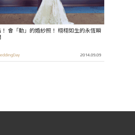
酷！ 會「動」的婚紗照！ 栩栩如生的永恆瞬
間
eddingDay
2014.09.09