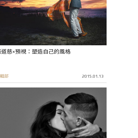
張道慈×預視：塑造自己的風格
輯部
2015.01.13