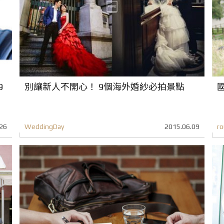
9
別讓新人不開心！ 9個海外婚紗必拍景點
26
WeddingDay
2015.06.09
r