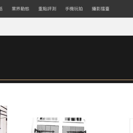
活
業界動態
重點評測
手機玩拍
攝影擂臺