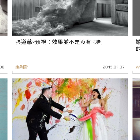
張道慈×預視：效果並不是沒有限制
08
編輯部
2015.01.07
W