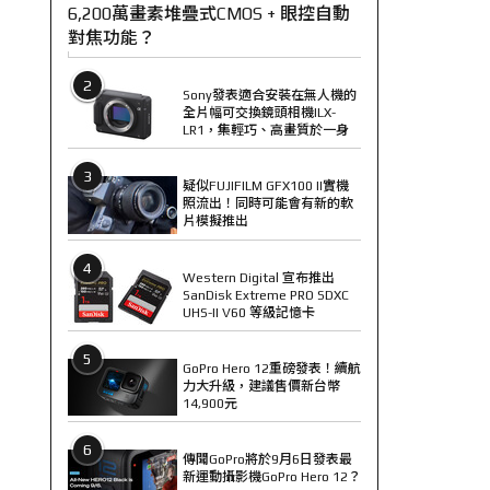
6,200萬畫素堆疊式CMOS + 眼控自動
對焦功能？
2
Sony發表適合安裝在無人機的
全片幅可交換鏡頭相機ILX-
LR1，集輕巧、高畫質於一身
3
疑似FUJIFILM GFX100 II實機
照流出！同時可能會有新的軟
片模擬推出
4
Western Digital 宣布推出
SanDisk Extreme PRO SDXC
UHS-II V60 等級記憶卡
5
GoPro Hero 12重磅發表！續航
力大升級，建議售價新台幣
14,900元
6
傳聞GoPro將於9月6日發表最
新運動攝影機GoPro Hero 12？