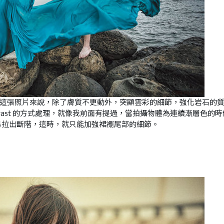
這張照片來說，除了膚質不更動外，突顯雲彩的細節，強化岩石的
ntrast 的方式處理，就像我前面有提過，當拍攝物體為連續漸層色的
ast 很容易拉出斷階，這時，就只能加強裙襬尾部的細節。