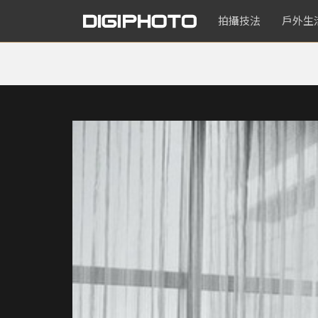
拍攝技法
戶外生