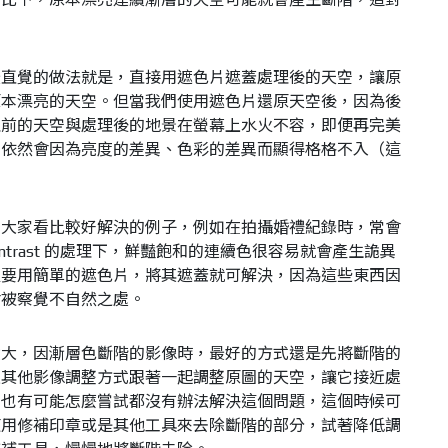
最直覺的做法就是，直接用遮色片遮蓋處理後的天空，讓原
原本漂亮的天空。但當我們使用遮色片還原天空後，因為後
理前的天空與處理後的地景在螢幕上水火不容，即便再完美
，依然會因為亮度的差異、色彩的差異而顯得格格不入（這
帶大家看比較好解決的例子，例如在拍攝婚禮紀錄時，常會
contrast 的處理下，鮮豔飽和的連續色很容易就會產生詭異
只要用簡單的遮色片，將其遮蓋就可解決，因為這些東西因
會被察覺不自然之處。
積大，因漸層色斷階的影像時，最好的方式還是先將斷階的
過其他影像調整方式跟著一起調整原圖的天空，讓它接近處
，也有可能怎麼嘗試都沒有辦法解決這個問題，這個時候可
使用修補印章或是其他工具來去除斷階的部分，試著降低調