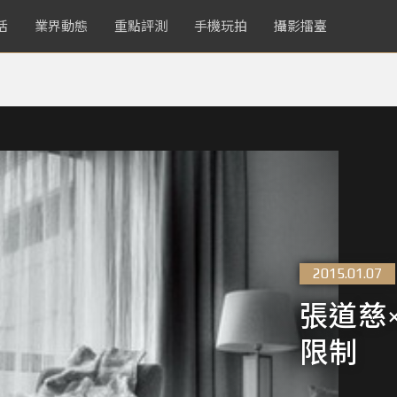
活
業界動態
重點評測
手機玩拍
攝影擂臺
2015.01.07
張道慈
限制