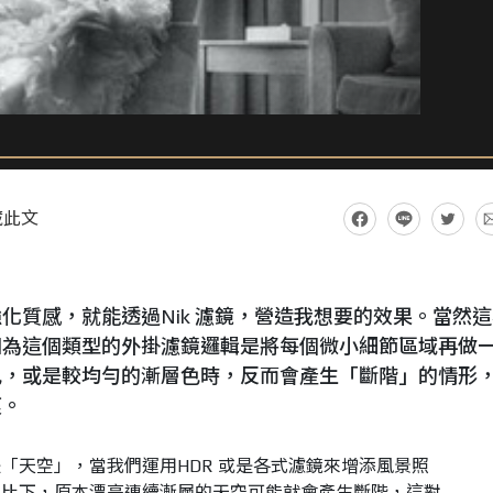
藏此文
化質感，就能透過Nik 濾鏡，營造我想要的效果。當然這
因為這個類型的外掛濾鏡邏輯是將每個微小細節區域再做
色，或是較均勻的漸層色時，反而會產生「斷階」的情形
痕。
「天空」，當我們運用HDR 或是各式濾鏡來增添風景照
對比下，原本漂亮連續漸層的天空可能就會產生斷階，這對