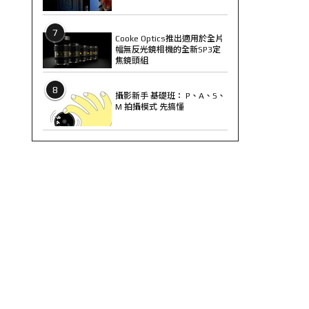
7
Cooke Optics推出適用於全片
幅無反光鏡相機的全新SP3定
焦鏡頭組
8
攝影新手 基礎班： P、A、S、
M 拍攝模式 先搞懂