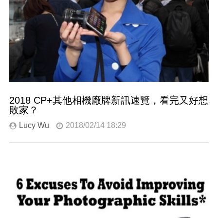
2018 CP+其他相機廠牌新訊速覽，看完又好想
敗家？
Lucy Wu
2018/02/14 18:29