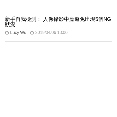
新手自我檢測： 人像攝影中應避免出現5個NG
狀況
Lucy Wu
2019/04/06 13:00