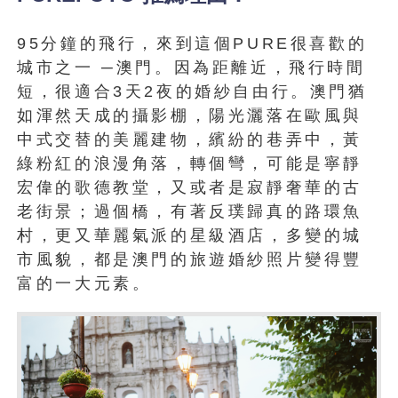
95分鐘的飛行，來到這個PURE很喜歡的
城市之一 ─澳門。因為距離近，飛行時間
短，很適合3天2夜的婚紗自由行。澳門猶
如渾然天成的攝影棚，陽光灑落在歐風與
中式交替的美麗建物，繽紛的巷弄中，黃
綠粉紅的浪漫角落，轉個彎，可能是寧靜
宏偉的歌德教堂，又或者是寂靜奢華的古
老街景；過個橋，有著反璞歸真的路環魚
村，更又華麗氣派的星級酒店，多變的城
市風貌，都是澳門的旅遊婚紗照片變得豐
富的一大元素。