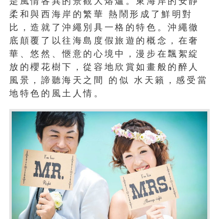
是風情各異的景觀大熔爐。東海岸的安靜
柔和與西海岸的繁華 熱鬧形成了鮮明對
比，造就了沖繩別具一格的特色。沖繩徹
底顛覆了以往海島度假旅遊的概念，在奢
華、悠然、愜意的心境中，漫步在飄絮綻
放的櫻花樹下，從容地欣賞如畫般的醉人
風景，諦聽海天之間 的似 水天籟，感受當
地特色的風土人情。