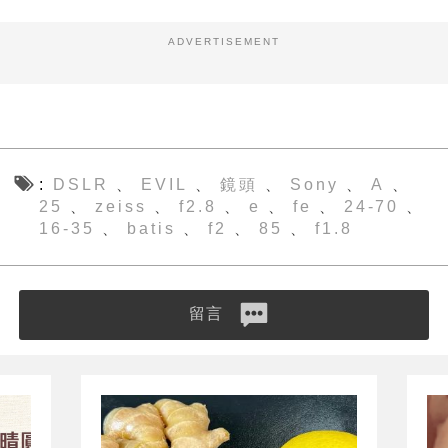
ADVERTISEMENT
DSLR
EVIL
鏡頭
Sony
A
、
、
、
、
、
25
zeiss
f2.8
e
fe
24-70
、
、
、
、
、
、
16-35
batis
f2
85
f1.8
、
、
、
、
留言