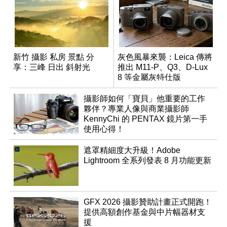
新竹 攝影 私房 景點 分
灰色風暴來襲：Leica 傳將
享：三峰 日出 斜射光
推出 M11-P、Q3、D-Lux
8 等金屬灰特仕版
攝影師如何「寶貝」他重要的工作
夥伴？專業人像與商業攝影師
KennyChi 的 PENTAX 鏡片第一手
使用心得！
遮罩精細度大升級！Adobe
Lightroom 全系列發表 8 月功能更新
GFX 2026 攝影贊助計畫正式開跑！
提供高額創作基金與中片幅器材支
援