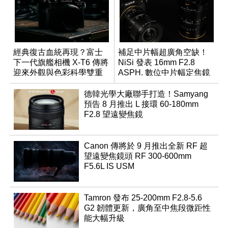
經典復古血統再現？富士
補足中片幅超廣角空缺！
下一代旗艦相機 X-T6 傳將
NiSi 發表 16mm F2.8
迎來外觀與色彩科學雙重
ASPH. 數位中片幅定焦鏡
優化
德韓光學大廠聯手打造！Samyang
預告 8 月推出 L 接環 60-180mm
F2.8 望遠變焦鏡
Canon 傳將於 9 月推出全新 RF 超
望遠變焦鏡頭 RF 300-600mm
F5.6L IS USM
Tamron 發布 25-200mm F2.8-5.6
G2 韌體更新，廣角至中焦段微距性
能大幅升級