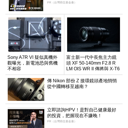
PR（台灣癌症基金會）
Sony A7R VI 疑似真機外
富士新一代中長焦主力鏡
觀曝光，新電池恐與舊機
頭 XF 50-140mm F2.8 R
不相容
LM OIS WR II 傳將與 X-T6
同步亮相
傳 Nikon 部份 Z 接環鏡頭產地悄悄
從中國轉移至越南？
立即諮詢HPV！是對自己健康最好
的投資，把握現在不嫌晚！
PR（台灣癌症基金會）