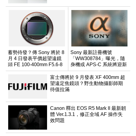
蓄勢待發？傳 Sony 將於 8
Sony 最新註冊機號
月 4 日發表平價超望遠鏡
「WW308784」曝光，隨
頭 FE 100-400mm F5.6-8
身機或 APS-C 系統將迎新
成員？
富士傳將於 9 月發表 XF 400mm 超
望遠定焦鏡頭？野生動物攝影師期
待值拉滿
Canon 釋出 EOS R5 Mark II 最新韌
體 Ver.1.3.1，修正全域 AF 操作失
效問題