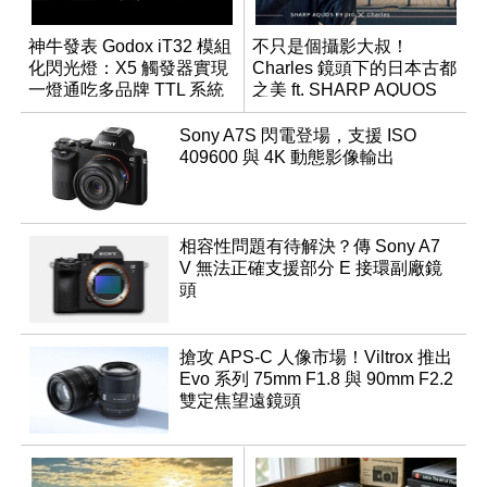
神牛發表 Godox iT32 模組
不只是個攝影大叔！
化閃光燈：X5 觸發器實現
Charles 鏡頭下的日本古都
一燈通吃多品牌 TTL 系統
之美 ft. SHARP AQUOS
R9 pro
Sony A7S 閃電登場，支援 ISO
409600 與 4K 動態影像輸出
相容性問題有待解決？傳 Sony A7
V 無法正確支援部分 E 接環副廠鏡
頭
搶攻 APS-C 人像市場！Viltrox 推出
Evo 系列 75mm F1.8 與 90mm F2.2
雙定焦望遠鏡頭