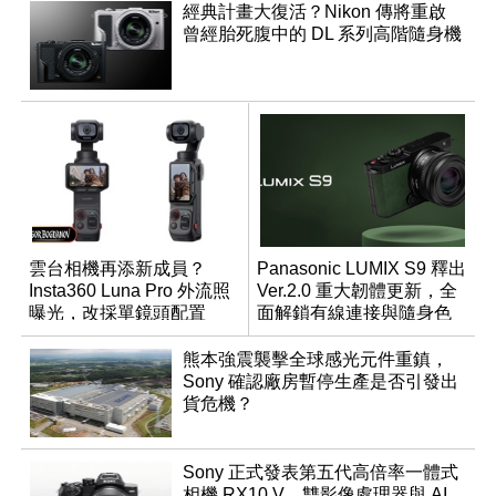
經典計畫大復活？Nikon 傳將重啟
曾經胎死腹中的 DL 系列高階隨身機
雲台相機再添新成員？
Panasonic LUMIX S9 釋出
Insta360 Luna Pro 外流照
Ver.2.0 重大韌體更新，全
曝光，改採單鏡頭配置
面解鎖有線連接與隨身色
調編輯
熊本強震襲擊全球感光元件重鎮，
Sony 確認廠房暫停生產是否引發出
貨危機？
Sony 正式發表第五代高倍率一體式
相機 RX10 V，雙影像處理器與 AI