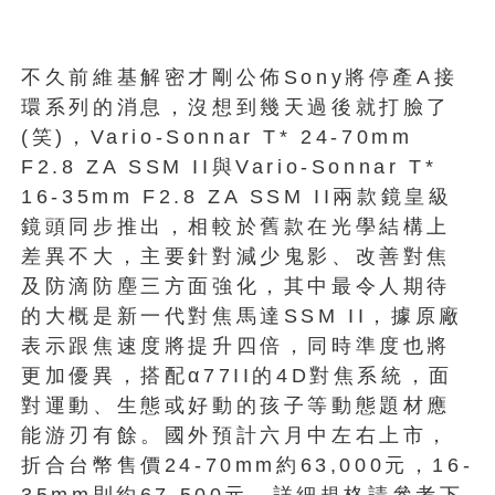
不久前維基解密才剛公佈Sony將停產A接
環系列的消息，沒想到幾天過後就打臉了
(笑)，Vario-Sonnar T* 24-70mm
F2.8 ZA SSM II與Vario-Sonnar T*
16-35mm F2.8 ZA SSM II兩款鏡皇級
鏡頭同步推出，相較於舊款在光學結構上
差異不大，主要針對減少鬼影、改善對焦
及防滴防塵三方面強化，其中最令人期待
的大概是新一代對焦馬達SSM II，據原廠
表示跟焦速度將提升四倍，同時準度也將
更加優異，搭配α77II的4D對焦系統，面
對運動、生態或好動的孩子等動態題材應
能游刃有餘。國外預計六月中左右上市，
折合台幣售價24-70mm約63,000元，16-