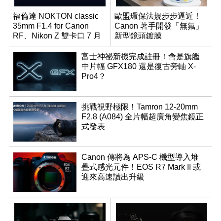
福倫達 NOKTON classic
歐盟環保法規步步逼近！
35mm F1.4 for Canon
Canon 著手開發「無氟」
RF、Nikon Z 雙卡口 7 月
新型鏡頭鍍膜
同步登台
富士神祕新機完成註冊！會是旗艦
中片幅 GFX180 還是復古旁軸 X-
Pro4？
挑戰視野極限！Tamron 12-20mm
F2.8 (A084) 全片幅超廣角變焦鏡正
式發表
Canon 傳將為 APS-C 機型導入堆
疊式感光元件！EOS R7 Mark II 或
迎來高速讀出升級