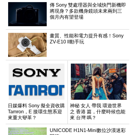
傳 Sony 雙處理器與全域快門新機即
將現身？多款機身鏡頭未來兩到三
個月內有望登場
畫質、性能和電力提升有感！Sony
ZV-E10 II動手玩
日媒爆料 Sony 擬全資收購
神秘 女人 帶我 環遊世界
Tamron，E 接環生態系迎
之 香港 篇，什麼時候也能
來重大變革？
來 台灣 嗎？
UNICODE H1N1-Mini數位沙漠迷彩