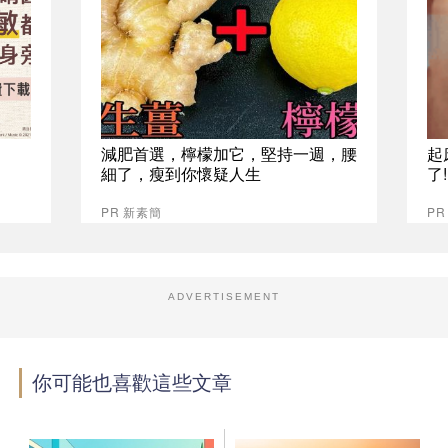
減肥首選，檸檬加它，堅持一週，腰
起
細了，瘦到你懷疑人生
了
PR 新素簡
PR
ADVERTISEMENT
你可能也喜歡這些文章