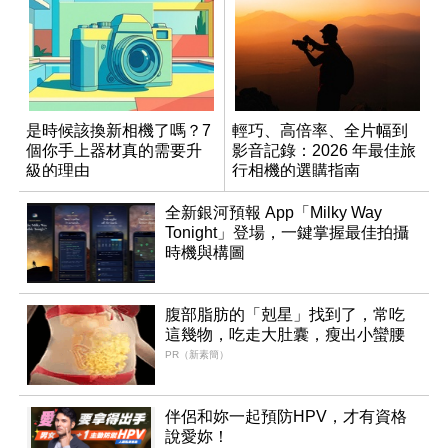
是時候該換新相機了嗎？7
輕巧、高倍率、全片幅到
個你手上器材真的需要升
影音記錄：2026 年最佳旅
級的理由
行相機的選購指南
全新銀河預報 App「Milky Way
Tonight」登場，一鍵掌握最佳拍攝
時機與構圖
腹部脂肪的「剋星」找到了，常吃
這幾物，吃走大肚囊，瘦出小蠻腰
PR（新素簡）
伴侶和妳一起預防HPV，才有資格
說愛妳！