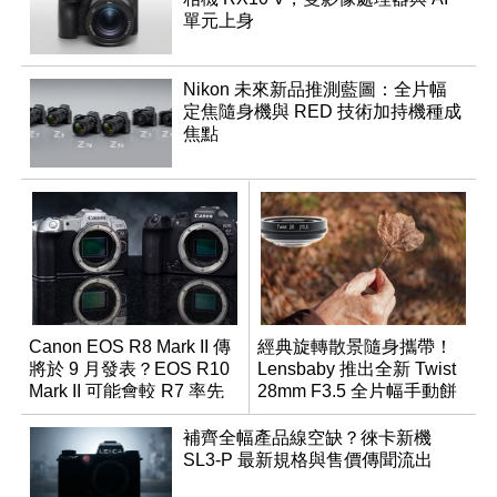
單元上身
Nikon 未來新品推測藍圖：全片幅
定焦隨身機與 RED 技術加持機種成
焦點
Canon EOS R8 Mark II 傳
經典旋轉散景隨身攜帶！
將於 9 月發表？EOS R10
Lensbaby 推出全新 Twist
Mark II 可能會較 R7 率先
28mm F3.5 全片幅手動餅
推出
乾鏡
補齊全幅產品線空缺？徠卡新機
SL3-P 最新規格與售價傳聞流出