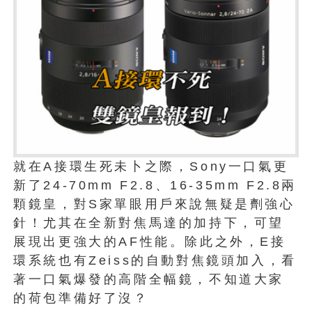
就在A接環生死未卜之際，Sony一口氣更
新了24-70mm F2.8、16-35mm F2.8兩
顆鏡皇，對S家單眼用戶來說無疑是劑強心
針！尤其在全新對焦馬達的加持下，可望
展現出更強大的AF性能。除此之外，E接
環系統也有Zeiss的自動對焦鏡頭加入，看
著一口氣爆發的高階全幅鏡，不知道大家
的荷包準備好了沒？