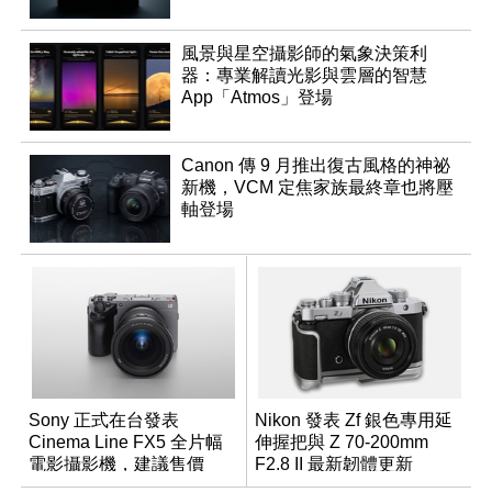
風景與星空攝影師的氣象決策利
器：專業解讀光影與雲層的智慧
App「Atmos」登場
Canon 傳 9 月推出復古風格的神祕
新機，VCM 定焦家族最終章也將壓
軸登場
Sony 正式在台發表
Nikon 發表 Zf 銀色專用延
Cinema Line FX5 全片幅
伸握把與 Z 70-200mm
電影攝影機，建議售價
F2.8 II 最新韌體更新
NT$144,980