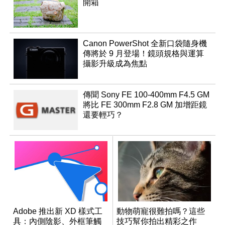
開箱
Canon PowerShot 全新口袋隨身機
傳將於 9 月登場！鏡頭規格與運算
攝影升級成為焦點
傳聞 Sony FE 100-400mm F4.5 GM
將比 FE 300mm F2.8 GM 加增距鏡
還要輕巧？
Adobe 推出新 XD 樣式工
動物萌寵很難拍嗎？這些
具：內側陰影、外框筆觸
技巧幫你拍出精彩之作