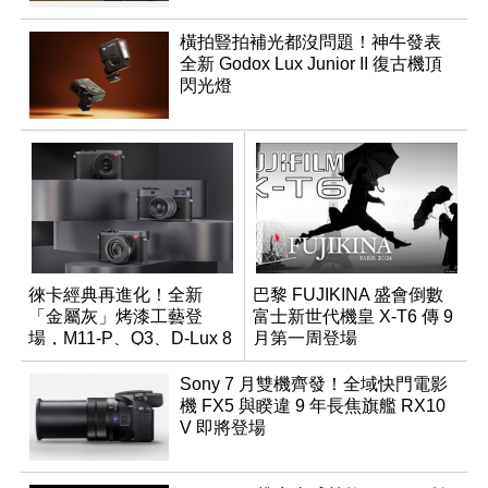
橫拍豎拍補光都沒問題！神牛發表
全新 Godox Lux Junior II 復古機頂
閃光燈
徠卡經典再進化！全新
巴黎 FUJIKINA 盛會倒數
「金屬灰」烤漆工藝登
富士新世代機皇 X-T6 傳 9
場，M11-P、Q3、D-Lux 8
月第一周登場
領銜換裝
Sony 7 月雙機齊發！全域快門電影
機 FX5 與睽違 9 年長焦旗艦 RX10
V 即將登場