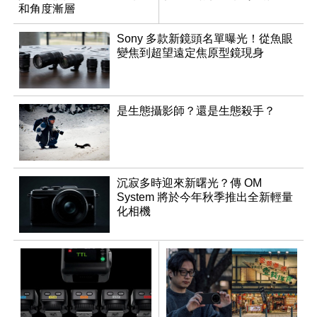
和角度漸層
Sony 多款新鏡頭名單曝光！從魚眼
變焦到超望遠定焦原型鏡現身
是生態攝影師？還是生態殺手？
沉寂多時迎來新曙光？傳 OM
System 將於今年秋季推出全新輕量
化相機