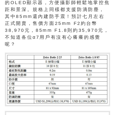
的OLED顯示器，方便攝影師輕鬆地掌控焦
距和景深。規格上同樣都支援防滴防塵，
其中85mm還內建防手震！預計七月左右
正式開賣，售價方面25mm F2約台幣
38,970元，85mm F1.8則約35,970元，
不知道各位α7用戶有沒有心癢癢的感覺
呢？