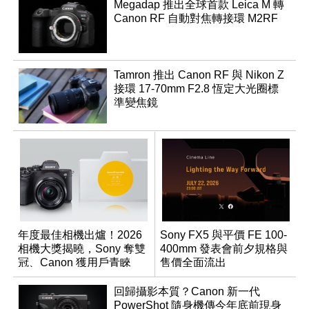
Megadap 推出全球首款 Leica M 轉
Canon RF 自動對焦轉接環 M2RF
Tamron 推出 Canon RF 與 Nikon Z
接環 17-70mm F2.8 恆定大光圈標
準變焦鏡
年度最佳相機出爐！2026
Sony FX5 與平價 FE 100-
相機大獎揭曉，Sony 奪雙
400mm 發表會前夕規格與
冠、Canon 獲用戶青睞
售價全面流出
回歸攝影本質？Canon 新一代
PowerShot 隨身機傳今年底前現身