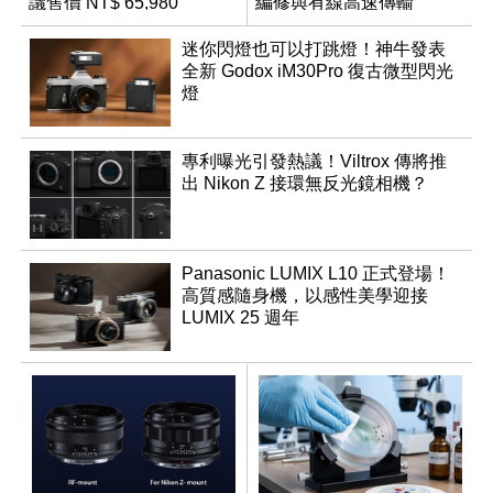
議售價 NT$ 65,980
編修與有線高速傳輸
迷你閃燈也可以打跳燈！神牛發表
全新 Godox iM30Pro 復古微型閃光
燈
專利曝光引發熱議！Viltrox 傳將推
出 Nikon Z 接環無反光鏡相機？
Panasonic LUMIX L10 正式登場！
高質感隨身機，以感性美學迎接
LUMIX 25 週年