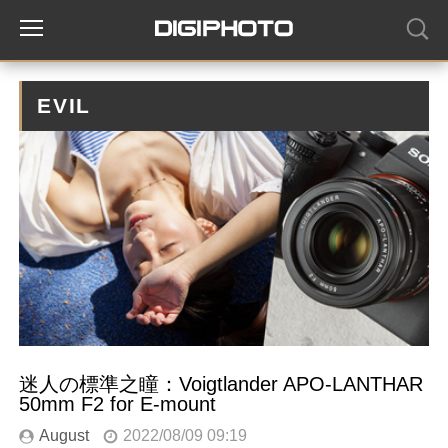
EVIL
迷人の標準之瞳：Voigtlander APO-LANTHAR
50mm F2 for E-mount
August
2022/08/09 09:19