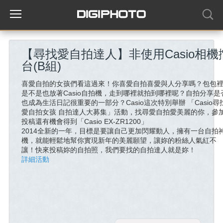
【尋找愛自拍達人】非使用Casio相機
台(B組)
喜愛自拍的女孩們看這過來！你喜愛自拍喜愛與人分享嗎？包包
是不是也放著Casio自拍機，走到哪裡就拍到哪裡呢？自拍分享是
也成為生活日記很重要的一部分？Casio這次特別舉辦 「Casio尋
愛自拍女孩 自拍達人大募集」活動，找尋愛自拍愛美麗的你，參
投稿還有機會得到「Casio EX-ZR1200」
2014全新的一年，目標是要讓自己更加閃耀動人，擁有一台自拍
機，就能輕鬆地幫你實現新年的美麗願望，讓妳的粉絲人氣紅不
讓！快來投稿妳的自拍照，我們要找的自拍達人就是妳！
詳細活動