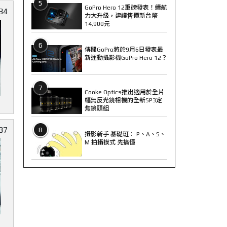
5
GoPro Hero 12重磅發表！續航
34
力大升級，建議售價新台幣
14,900元
6
傳聞GoPro將於9月6日發表最
新運動攝影機GoPro Hero 12？
7
Cooke Optics推出適用於全片
幅無反光鏡相機的全新SP3定
焦鏡頭組
37
8
攝影新手 基礎班： P、A、S、
M 拍攝模式 先搞懂