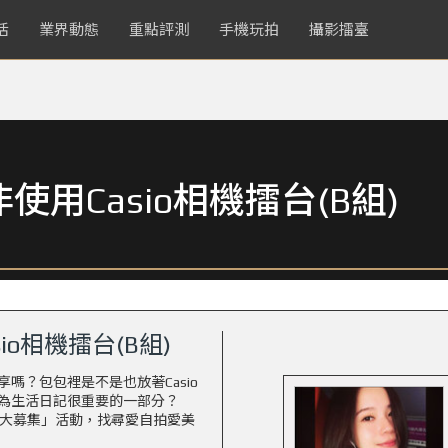
活
業界動態
重點評測
手機玩拍
攝影擂臺
用Casio相機擂台(B組)
o相機擂台(B組)
嗎？包包裡是不是也放著Casio
為生活日記很重要的一部分？
拍達人大募集」活動，找尋愛自拍愛美
」