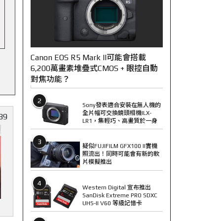
Canon EOS R5 Mark II可能會搭載
6,200萬畫素堆疊式CMOS + 眼控自動
對焦功能？
2
Sony發表適合安裝在無人機的
全片幅可交換鏡頭相機ILX-
89
LR1，集輕巧、高畫質於一身
3
疑似FUJIFILM GFX100 II實機
照流出！同時可能會有新的軟
片模擬推出
4
Western Digital 宣布推出
SanDisk Extreme PRO SDXC
UHS-II V60 等級記憶卡