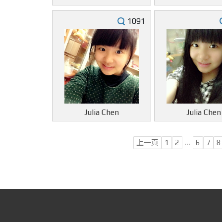
1091
Julia Chen
Julia Chen
…
上一頁
1
2
6
7
8