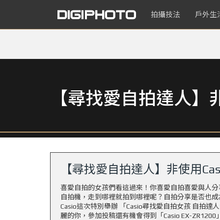
拍攝技法
戶外生
【尋找愛自拍達人】非使
【尋找愛自拍達人】非使用Casi
喜愛自拍的女孩們看這過來！你喜愛自拍喜愛與人分享
自拍機，走到哪裡就拍到哪裡呢？自拍分享是否也成
Casio這次特別舉辦 「Casio尋找愛自拍女孩 自
麗的你，參加投稿還有機會得到「Casio EX-ZR1200