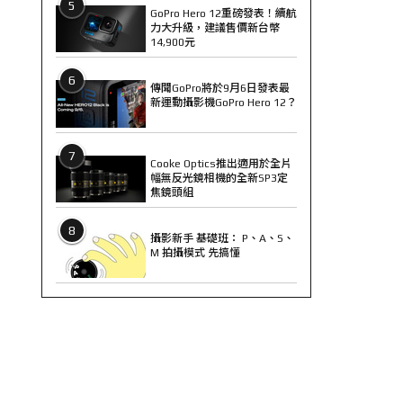
5
GoPro Hero 12重磅發表！續航
力大升級，建議售價新台幣
14,900元
6
傳聞GoPro將於9月6日發表最
新運動攝影機GoPro Hero 12？
7
Cooke Optics推出適用於全片
幅無反光鏡相機的全新SP3定
焦鏡頭組
8
攝影新手 基礎班： P、A、S、
M 拍攝模式 先搞懂