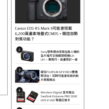
Canon EOS R5 Mark II可能會搭載
6,200萬畫素堆疊式CMOS + 眼控自動
對焦功能？
2
Sony發表適合安裝在無人機的
全片幅可交換鏡頭相機ILX-
LR1，集輕巧、高畫質於一身
3
疑似FUJIFILM GFX100 II實機
照流出！同時可能會有新的軟
片模擬推出
4
Western Digital 宣布推出
SanDisk Extreme PRO SDXC
UHS-II V60 等級記憶卡