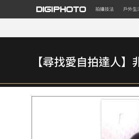
拍攝技法
戶外生
【尋找愛自拍達人】非使