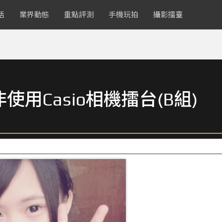
活
業界動態
重點評測
手機玩拍
攝影擂臺
用Casio相機擂台(B組)