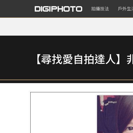
拍攝技法
戶外生
【尋找愛自拍達人】非使