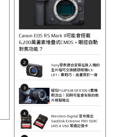
Canon EOS R5 Mark II可能會搭載
6,200萬畫素堆疊式CMOS + 眼控自動
對焦功能？
2
Sony發表適合安裝在無人機的
全片幅可交換鏡頭相機ILX-
LR1，集輕巧、高畫質於一身
3
疑似FUJIFILM GFX100 II實機
照流出！同時可能會有新的軟
片模擬推出
4
Western Digital 宣布推出
SanDisk Extreme PRO SDXC
UHS-II V60 等級記憶卡