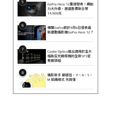
5
GoPro Hero 12重磅發表！續航
力大升級，建議售價新台幣
14,900元
6
傳聞GoPro將於9月6日發表最
新運動攝影機GoPro Hero 12？
7
Cooke Optics推出適用於全片
幅無反光鏡相機的全新SP3定
焦鏡頭組
8
攝影新手 基礎班： P、A、S、
M 拍攝模式 先搞懂