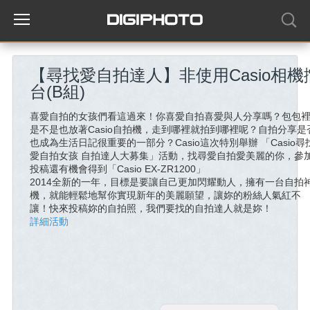
【尋找愛自拍達人】非使用Casio相機
台(B組)
喜愛自拍的女孩們看這過來！你喜愛自拍喜愛與人分享嗎？包包
是不是也放著Casio自拍機，走到哪裡就拍到哪裡呢？自拍分享是
也成為生活日記很重要的一部分？Casio這次特別舉辦 「Casio尋
愛自拍女孩 自拍達人大募集」活動，找尋愛自拍愛美麗的你，參
投稿還有機會得到「Casio EX-ZR1200」
2014全新的一年，目標是要讓自己更加閃耀動人，擁有一台自拍
機，就能輕鬆地幫你實現新年的美麗願望，讓妳的粉絲人氣紅不
讓！快來投稿妳的自拍照，我們要找的自拍達人就是妳！
詳細活動