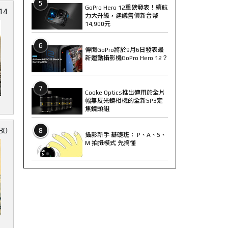
5
GoPro Hero 12重磅發表！續航
14
力大升級，建議售價新台幣
14,900元
6
傳聞GoPro將於9月6日發表最
新運動攝影機GoPro Hero 12？
7
Cooke Optics推出適用於全片
幅無反光鏡相機的全新SP3定
焦鏡頭組
80
8
攝影新手 基礎班： P、A、S、
M 拍攝模式 先搞懂