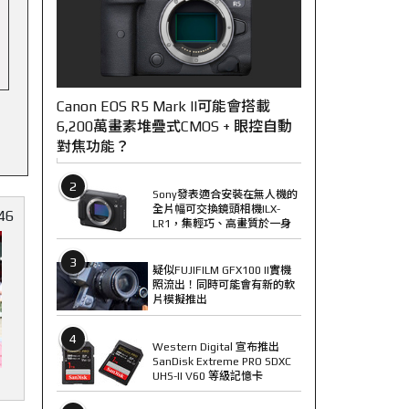
Canon EOS R5 Mark II可能會搭載
6,200萬畫素堆疊式CMOS + 眼控自動
對焦功能？
2
Sony發表適合安裝在無人機的
全片幅可交換鏡頭相機ILX-
46
LR1，集輕巧、高畫質於一身
3
疑似FUJIFILM GFX100 II實機
照流出！同時可能會有新的軟
片模擬推出
4
Western Digital 宣布推出
SanDisk Extreme PRO SDXC
UHS-II V60 等級記憶卡