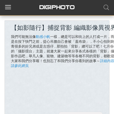
【如影隨行】捕捉背影 編織影像異視
我們可能無法像
動感小帆
一樣，總是可以和街上的人打成一片，
是在按下快門之前，提心吊膽自己會被「蓋布袋」，不小心拍到
青很多的好兄弟或是古惑仔...那拍拍「背影」總可以了吧！七月份
的「攝影擂台」主題，就邀大家一起來分享各式各樣的「背影」
影作品吧，舉凡人像、寵物、建築物等等各種不同的背影，都歡
大家和我們分享喔！也別忘了和我們分享你看到的故事～
詳細內
請參此網頁