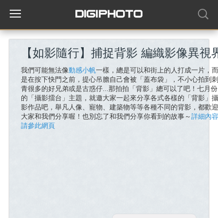
【如影隨行】捕捉背影 編織影像異視
我們可能無法像
動感小帆
一樣，總是可以和街上的人打成一片，
是在按下快門之前，提心吊膽自己會被「蓋布袋」，不小心拍到
青很多的好兄弟或是古惑仔...那拍拍「背影」總可以了吧！七月份
的「攝影擂台」主題，就邀大家一起來分享各式各樣的「背影」
影作品吧，舉凡人像、寵物、建築物等等各種不同的背影，都歡
大家和我們分享喔！也別忘了和我們分享你看到的故事～
詳細內
請參此網頁