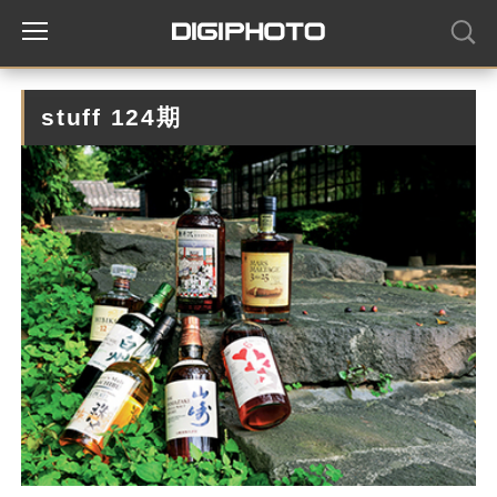
stuff 124期