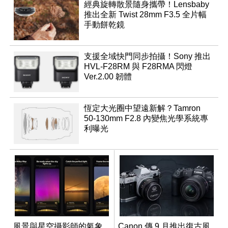
經典旋轉散景隨身攜帶！Lensbaby
推出全新 Twist 28mm F3.5 全片幅
手動餅乾鏡
支援全域快門同步拍攝！Sony 推出
HVL-F28RM 與 F28RMA 閃燈
Ver.2.00 韌體
恆定大光圈中望遠新解？Tamron
50-130mm F2.8 內變焦光學系統專
利曝光
風景與星空攝影師的氣象
Canon 傳 9 月推出復古風