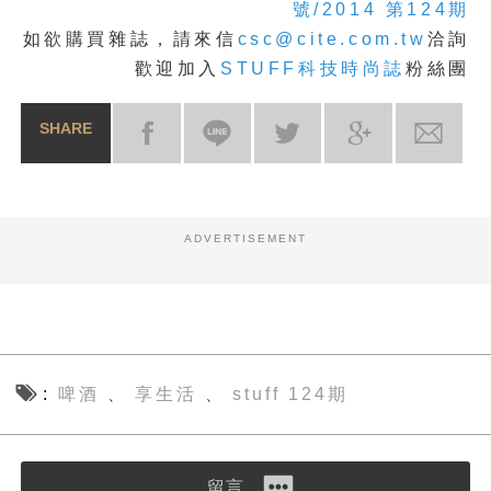
號/2014 第124期
如欲購買雜誌，請來信
csc@cite.com.tw
洽詢
歡迎加入
STUFF科技時尚誌
粉絲團
SHARE
ADVERTISEMENT
啤酒
享生活
stuff 124期
、
、
留言