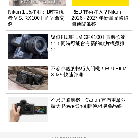
Nikon 1 J5評測：1吋復仇
RED 技術注入？Nikon
者 V.S. RX100 III的宿命交
2026 - 2027 年新韋品路線
鋒
圖傳聞匯整
疑似FUJIFILM GFX100 II實機照流
出！同時可能會有新的軟片模擬推
出
不容小覷的輕巧入門機！FUJIFILM
X-M5 快速評測
不只是隨身機！Canon 宣布重啟並
擴大 PowerShot 輕便相機產品線