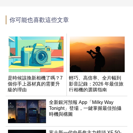
你可能也喜歡這些文章
是時候該換新相機了嗎？7
輕巧、高倍率、全片幅到
個你手上器材真的需要升
影音記錄：2026 年最佳旅
級的理由
行相機的選購指南
全新銀河預報 App「Milky Way
Tonight」登場，一鍵掌握最佳拍攝
時機與構圖
富士新一代中長焦主力鏡頭 XF 50-