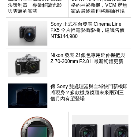
決策利器：專業解讀光影
格的神祕新機，VCM 定焦
與雲層的智慧
家族最終章也將壓軸登場
App「Atmos」登場
Sony 正式在台發表 Cinema Line
FX5 全片幅電影攝影機，建議售價
NT$144,980
Nikon 發表 Zf 銀色專用延伸握把與
Z 70-200mm F2.8 II 最新韌體更新
傳 Sony 雙處理器與全域快門新機即
將現身？多款機身鏡頭未來兩到三
個月內有望登場