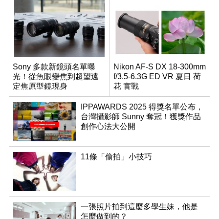
Sony 多款新鏡頭名單曝
Nikon AF-S DX 18-300mm
光！從魚眼變焦到超望遠
f/3.5-6.3G ED VR 夏日 荷
定焦原型鏡現身
花 實戰
IPPAWARDS 2025 得獎名單公布，
台灣攝影師 Sunny 奪冠！獲獎作品
創作心法大公開
11條「偷拍」小技巧
一張照片拍到這麼多學生妹，他是
怎麼做到的？