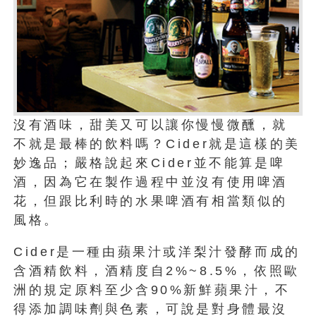
沒有酒味，甜美又可以讓你慢慢微醺，就
不就是最棒的飲料嗎？Cider就是這樣的美
妙逸品；嚴格說起來Cider並不能算是啤
酒，因為它在製作過程中並沒有使用啤酒
花，但跟比利時的水果啤酒有相當類似的
風格。
Cider是一種由蘋果汁或洋梨汁發酵而成的
含酒精飲料，酒精度自2%~8.5%，依照歐
洲的規定原料至少含90%新鮮蘋果汁，不
得添加調味劑與色素，可說是對身體最沒