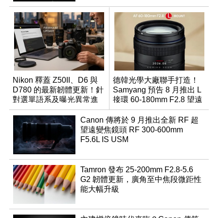
Nikon 釋蓋 Z50II、D6 與
德韓光學大廠聯手打造！
D780 的最新韌體更新！針
Samyang 預告 8 月推出 L
對選單語系及曝光異常進
接環 60-180mm F2.8 望遠
行修復
變焦鏡
Canon 傳將於 9 月推出全新 RF 超
望遠變焦鏡頭 RF 300-600mm
F5.6L IS USM
Tamron 發布 25-200mm F2.8-5.6
G2 韌體更新，廣角至中焦段微距性
能大幅升級