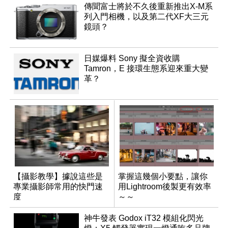
傳聞富士將於不久後重新推出X-M系
列入門相機，以及第二代XF大三元
鏡頭？
日媒爆料 Sony 擬全資收購
Tamron，E 接環生態系迎來重大變
革？
【攝影教學】據說這些是
掌握這幾個小要點，讓你
專業攝影師常用的快門速
用Lightroom後製更有效率
度
～～
神牛發表 Godox iT32 模組化閃光