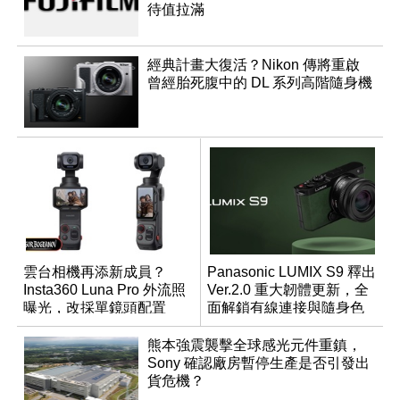
待值拉滿
經典計畫大復活？Nikon 傳將重啟
曾經胎死腹中的 DL 系列高階隨身機
雲台相機再添新成員？
Panasonic LUMIX S9 釋出
Insta360 Luna Pro 外流照
Ver.2.0 重大韌體更新，全
曝光，改採單鏡頭配置
面解鎖有線連接與隨身色
調編輯
熊本強震襲擊全球感光元件重鎮，
Sony 確認廠房暫停生產是否引發出
貨危機？