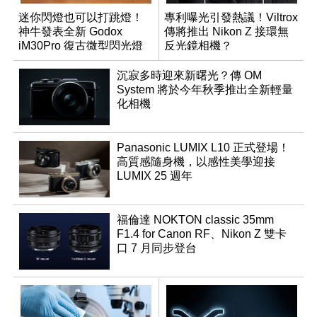
迷你閃燈也可以打跳燈！
專利曝光引發熱議！Viltrox
神牛發表全新 Godox
傳將推出 Nikon Z 接環無
iM30Pro 復古微型閃光燈
反光鏡相機？
沉寂多時迎來新曙光？傳 OM
System 將於今年秋季推出全新輕量
化相機
Panasonic LUMIX L10 正式登場！
高質感隨身機，以感性美學迎接
LUMIX 25 週年
福倫達 NOKTON classic 35mm
F1.4 for Canon RF、Nikon Z 雙卡
口 7 月同步登台