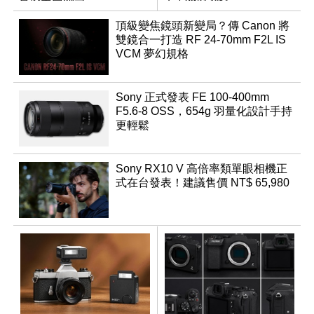
頂級變焦鏡頭新變局？傳 Canon 將
雙鏡合一打造 RF 24-70mm F2L IS
VCM 夢幻規格
Sony 正式發表 FE 100-400mm
F5.6-8 OSS，654g 羽量化設計手持
更輕鬆
Sony RX10 V 高倍率類單眼相機正
式在台發表！建議售價 NT$ 65,980