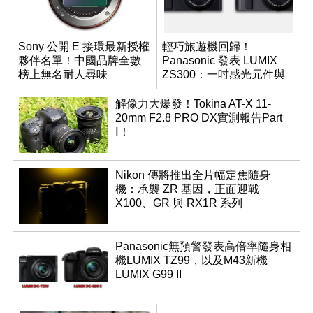
Sony 公開 E 接環最新授權
輕巧旅遊機回歸！
夥伴名單！中國品牌全數
Panasonic 發表 LUMIX
榜上無名耐人尋味
ZS300：一吋感光元件與
15 倍光學變焦
解像力大爆發！Tokina AT-X 11-
20mm F2.8 PRO DX實測報告Part
Ⅰ！
Nikon 傳將推出全片幅定焦隨身
機：承襲 ZR 基因，正面迎戰
X100、GR 與 RX1R 系列
Panasonic無預警發表高倍率隨身相
機LUMIX TZ99，以及M43新機
LUMIX G99 II