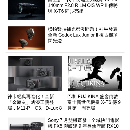
140mm F2.8 R LM OIS WR II 傳將
與 X-T6 同步亮相
橫拍豎拍補光都沒問題！神牛發表
全新 Godox Lux Junior II 復古機頂
閃光燈
徠卡經典再進化！全新
巴黎 FUJIKINA 盛會倒數
「金屬灰」烤漆工藝登
富士新世代機皇 X-T6 傳 9
場，M11-P、Q3、D-Lux 8
月第一周登場
領銜換裝
Sony 7 月雙機齊發！全域快門電影
機 FX5 與睽違 9 年長焦旗艦 RX10