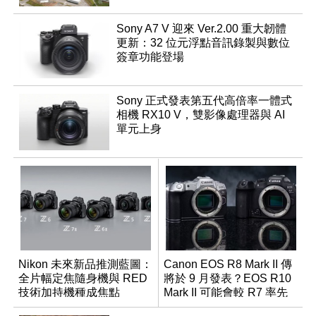
Sony A7 V 迎來 Ver.2.00 重大韌體
更新：32 位元浮點音訊錄製與數位
簽章功能登場
Sony 正式發表第五代高倍率一體式
相機 RX10 V，雙影像處理器與 AI
單元上身
Nikon 未來新品推測藍圖：
Canon EOS R8 Mark II 傳
全片幅定焦隨身機與 RED
將於 9 月發表？EOS R10
技術加持機種成焦點
Mark II 可能會較 R7 率先
推出