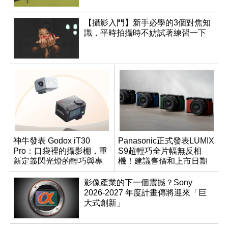
【攝影入門】新手必學的3個對焦知
識，平時拍攝時不妨試著練習一下
神牛發表 Godox iT30
Panasonic正式發表LUMIX
Pro：口袋裡的攝影棚，重
S9超輕巧全片幅無反相
新定義閃光燈的輕巧與專
機！建議售價和上市日期
業
出爐
影像產業的下一個震撼？Sony
2026-2027 年度計畫傳將迎來「巨
大式創新」