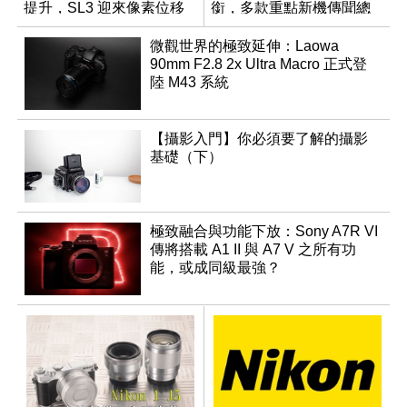
提升，SL3 迎來像素位移
銜，多款重點新機傳聞總
拍攝功能
整理
微觀世界的極致延伸：Laowa
90mm F2.8 2x Ultra Macro 正式登
陸 M43 系統
【攝影入門】你必須要了解的攝影
基礎（下）
極致融合與功能下放：Sony A7R VI
傳將搭載 A1 II 與 A7 V 之所有功
能，或成同級最強？