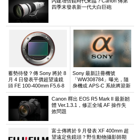
內建增倍鏡時代來臨？Canon 傳第
四季末發表新一代大白巨砲
蓄勢待發？傳 Sony 將於 8
Sony 最新註冊機號
月 4 日發表平價超望遠鏡
「WW308784」曝光，隨
頭 FE 100-400mm F5.6-8
身機或 APS-C 系統將迎新
成員？
Canon 釋出 EOS R5 Mark II 最新韌
體 Ver.1.3.1，修正全域 AF 操作失
效問題
富士傳將於 9 月發表 XF 400mm 超
望遠定焦鏡頭？野生動物攝影師期