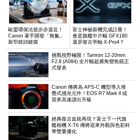
歐盟環保法規步步逼近！
富士神祕新機完成註冊！
Canon 著手開發「無氟」
會是旗艦中片幅 GFX180
新型鏡頭鍍膜
還是復古旁軸 X-Pro4？
挑戰視野極限！Tamron 12-20mm
F2.8 (A084) 全片幅超廣角變焦鏡正
式發表
Canon 傳將為 APS-C 機型導入堆
疊式感光元件！EOS R7 Mark II 或
迎來高速讀出升級
經典復古血統再現？富士下一代旗
艦相機 X-T6 傳將迎來外觀與色彩科
學雙重優化