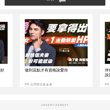
最好
做到這點才有資格說愛你
伴
說
PR 台灣癌症基金會
P
ADVERTISEMENT