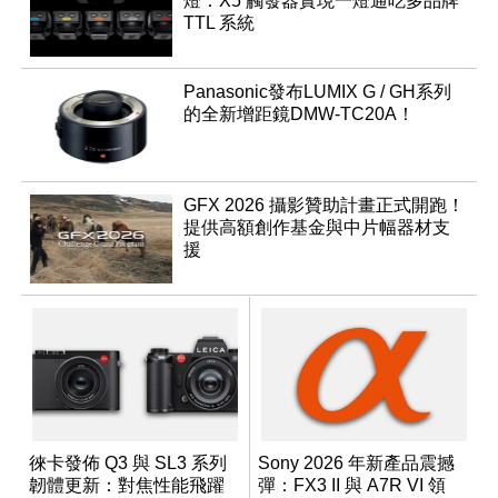
燈：X5 觸發器實現一燈通吃多品牌
TTL 系統
Panasonic發布LUMIX G / GH系列
的全新增距鏡DMW-TC20A！
GFX 2026 攝影贊助計畫正式開跑！
提供高額創作基金與中片幅器材支
援
徠卡發佈 Q3 與 SL3 系列
Sony 2026 年新產品震撼
韌體更新：對焦性能飛躍
彈：FX3 II 與 A7R VI 領