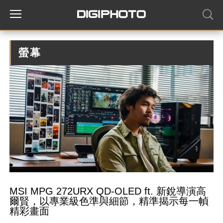
螢幕
MSI MPG 272URX QD-OLED ft. 新銳導演高
爾賢，以專業級色準與細節，精準揭示每一幀
精彩畫面