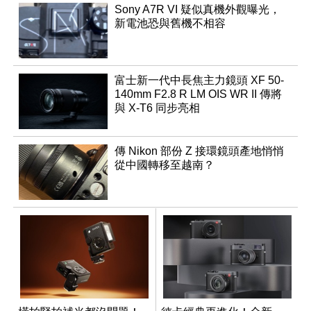
Sony A7R VI 疑似真機外觀曝光，
新電池恐與舊機不相容
富士新一代中長焦主力鏡頭 XF 50-
140mm F2.8 R LM OIS WR II 傳將
與 X-T6 同步亮相
傳 Nikon 部份 Z 接環鏡頭產地悄悄
從中國轉移至越南？