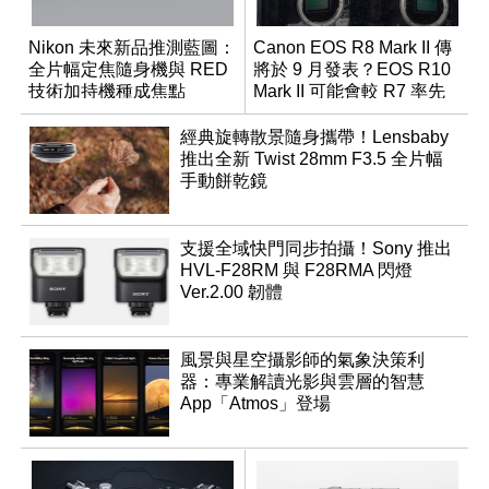
Nikon 未來新品推測藍圖：
Canon EOS R8 Mark II 傳
全片幅定焦隨身機與 RED
將於 9 月發表？EOS R10
技術加持機種成焦點
Mark II 可能會較 R7 率先
推出
經典旋轉散景隨身攜帶！Lensbaby
推出全新 Twist 28mm F3.5 全片幅
手動餅乾鏡
支援全域快門同步拍攝！Sony 推出
HVL-F28RM 與 F28RMA 閃燈
Ver.2.00 韌體
風景與星空攝影師的氣象決策利
器：專業解讀光影與雲層的智慧
App「Atmos」登場