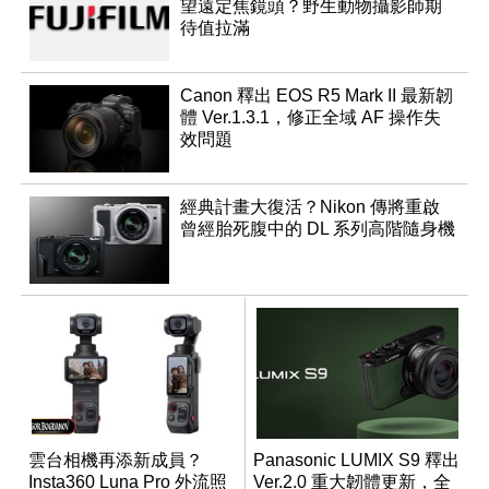
望遠定焦鏡頭？野生動物攝影師期
待值拉滿
Canon 釋出 EOS R5 Mark II 最新韌
體 Ver.1.3.1，修正全域 AF 操作失
效問題
經典計畫大復活？Nikon 傳將重啟
曾經胎死腹中的 DL 系列高階隨身機
雲台相機再添新成員？
Panasonic LUMIX S9 釋出
Insta360 Luna Pro 外流照
Ver.2.0 重大韌體更新，全