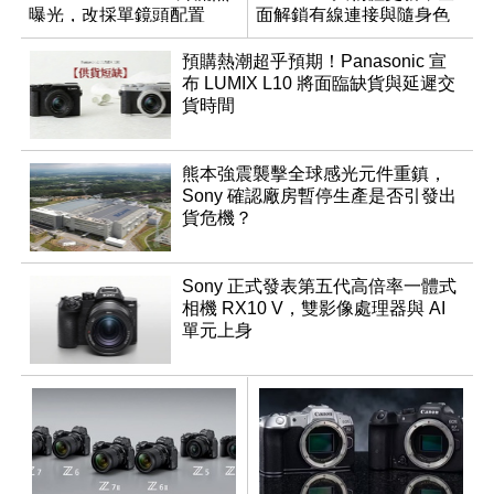
曝光，改採單鏡頭配置
面解鎖有線連接與隨身色
調編輯
預購熱潮超乎預期！Panasonic 宣
布 LUMIX L10 將面臨缺貨與延遲交
貨時間
熊本強震襲擊全球感光元件重鎮，
Sony 確認廠房暫停生產是否引發出
貨危機？
Sony 正式發表第五代高倍率一體式
相機 RX10 V，雙影像處理器與 AI
單元上身