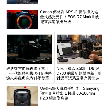
Canon 傳將為 APS-C 機型導入堆
疊式感光元件！EOS R7 Mark II 或
迎來高速讀出升級
經典復古血統再現？富士
Nikon 釋蓋 Z50II、D6 與
下一代旗艦相機 X-T6 傳將
D780 的最新韌體更新！針
迎來外觀與色彩科學雙重
對選單語系及曝光異常進
優化
行修復
德韓光學大廠聯手打造！Samyang
預告 8 月推出 L 接環 60-180mm
F2.8 望遠變焦鏡