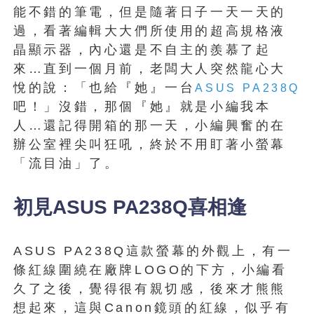
能不錯的筆電，但是隨著日子一天一天的
過，看著編輯大大們所使用的超高規格液
晶顯示器，內心還是不自主的羨慕了起
來…直到一個月前，老闆大人突然龍心大
悅的說：「也給『她』一台
ASUS
PA238Q
吧！」沒錯，那個『她』就是小編我本
人…還記得開箱的那一天，小編興奮的在
辦公室裡尖叫狂吼，終於不用盯著小螢幕
「流目油」了。
初見ASUS PA238Q喜相逢
ASUS PA238Q這款螢幕的外觀上，有一
條紅線圍繞在廠牌LOGO的下方，小編看
久了之後，覺得很有親切感，後來才熊熊
想起來，這與Canon鏡頭的紅線，似乎有