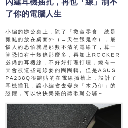
內建耳機插孔，再也「線」制不
了你的電腦人生
小編的辦公桌上，除了「救命零食」總是
雜亂的放在桌面外（→天生餓鬼命），最
惱人的恐怕就是那數不清的電線了，算一
算恐怕有十幾條那麼多，再加上ROCKER
必備的耳機線，不好好打理打理，總有一
天會被這些電線耍的團團轉。但是ASUS
PA238Q很體貼的在電線插槽上，設計了
耳機插孔，讓小編省去變身「木乃伊」的
恐懼，可以快快樂樂的聽歌辦公囉～