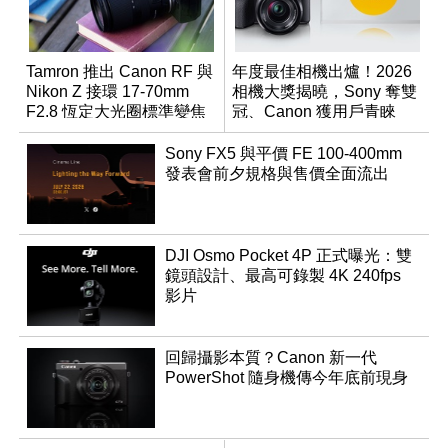
Tamron 推出 Canon RF 與
年度最佳相機出爐！2026
Nikon Z 接環 17-70mm
相機大獎揭曉，Sony 奪雙
F2.8 恆定大光圈標準變焦
冠、Canon 獲用戶青睞
鏡
Sony FX5 與平價 FE 100-400mm
發表會前夕規格與售價全面流出
DJI Osmo Pocket 4P 正式曝光：雙
鏡頭設計、最高可錄製 4K 240fps
影片
回歸攝影本質？Canon 新一代
PowerShot 隨身機傳今年底前現身