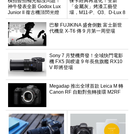
橫拍豎拍補光都沒問題！
徠卡經典再進化！全新
神牛發表全新 Godox Lux
「金屬灰」烤漆工藝登
Junior II 復古機頂閃光燈
場，M11-P、Q3、D-Lux 8
領銜換裝
巴黎 FUJIKINA 盛會倒數 富士新世
代機皇 X-T6 傳 9 月第一周登場
Sony 7 月雙機齊發！全域快門電影
機 FX5 與睽違 9 年長焦旗艦 RX10
V 即將登場
Megadap 推出全球首款 Leica M 轉
Canon RF 自動對焦轉接環 M2RF