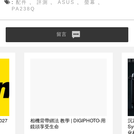
配件
評測
ASUS
螢幕
、
、
、
、
PA238Q
留言
業
027
相機背帶綁法 教學 | DIGIPHOTO-用
沉
鏡頭享受生命
S
化
(2