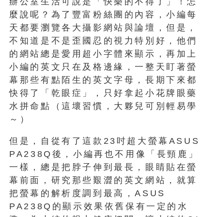
辦公室生活可說是「快樂的不得了」！怎
麼說呢？為了豐富粉絲團的內容，小編每
天都要瀏覽各大攝影網站與論壇，但是，
不知道是不是歪國忍的視力特別好，他們
的網站總是愛用超小字體來顯示，再加上
小編的英文只在及格邊緣，一整天盯著螢
幕那些有點陌生的英文字母，長期下來都
快得了「乾眼症」，只好拿起小花牌眼藥
水拼命點（這壞習慣，大夥兒可別輕易學
～）
但是，自從有了這款23吋超大螢幕ASUS
PA238Q後，小編再也不用像「長頸鹿」
一樣，總是把脖子伸到最長，眼睛貼在螢
幕前面，研究那些艱澀的英文網站，就算
把螢幕的解析度調到最高，ASUS
PA238Q的顯示效果依舊保有一定的水