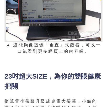
▲ 還能夠像這樣「垂直」式觀看，可以一
口氣看到更多網頁上的內容喔。
23吋超大SIZE，為你的雙眼健康
把關
從筆電小螢幕升級成桌電大螢幕，小編的