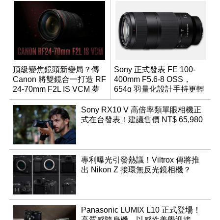
頂級變焦鏡頭新變局？傳
Sony 正式發表 FE 100-
Canon 將雙鏡合一打造 RF
400mm F5.6-8 OSS，
24-70mm F2L IS VCM 夢
654g 羽量化設計手持更輕
幻規格
鬆
Sony RX10 V 高倍率類單眼相機正
式在台發表！建議售價 NT$ 65,980
專利曝光引發熱議！Viltrox 傳將推
出 Nikon Z 接環無反光鏡相機？
Panasonic LUMIX L10 正式登場！
高質感隨身機，以感性美學迎接