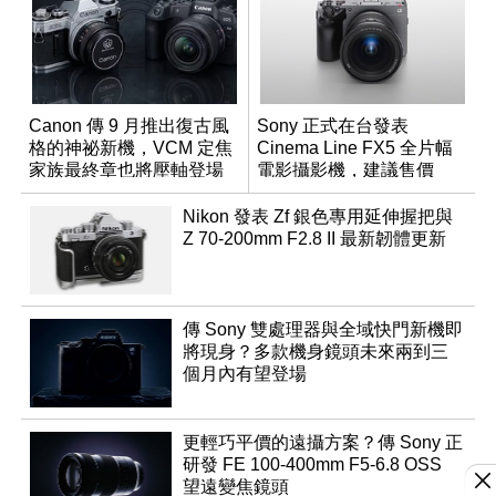
Canon 傳 9 月推出復古風
Sony 正式在台發表
格的神祕新機，VCM 定焦
Cinema Line FX5 全片幅
家族最終章也將壓軸登場
電影攝影機，建議售價
NT$144,980
Nikon 發表 Zf 銀色專用延伸握把與
Z 70-200mm F2.8 II 最新韌體更新
傳 Sony 雙處理器與全域快門新機即
將現身？多款機身鏡頭未來兩到三
個月內有望登場
更輕巧平價的遠攝方案？傳 Sony 正
研發 FE 100-400mm F5-6.8 OSS
望遠變焦鏡頭