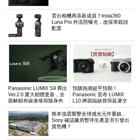
雲台相機再添新成員？Insta360
Luna Pro 外流照曝光，改採單鏡頭
配置
Panasonic LUMIX S9 釋出
預購熱潮超乎預期！
Ver.2.0 重大韌體更新，全
Panasonic 宣布 LUMIX
面解鎖有線連接與隨身色
L10 將面臨缺貨與延遲交
調編輯
貨時間
熊本強震襲擊全球感光元件重鎮，
Sony 確認廠房暫停生產是否引發出
貨危機？