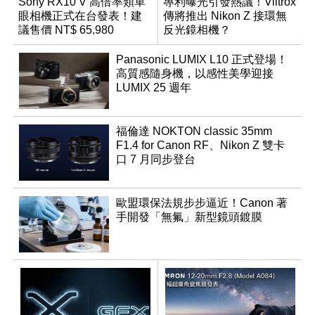
Sony RX10 V 高倍率類單
專利曝光引發熱議！Viltrox
眼相機正式在台發表！建
傳將推出 Nikon Z 接環無
議售價 NT$ 65,980
反光鏡相機？
Panasonic LUMIX L10 正式登場！
高質感隨身機，以感性美學迎接
LUMIX 25 週年
福倫達 NOKTON classic 35mm
F1.4 for Canon RF、Nikon Z 雙卡
口 7 月同步登台
歐盟環保法規步步逼近！Canon 著
手開發「無氟」新型鏡頭鍍膜