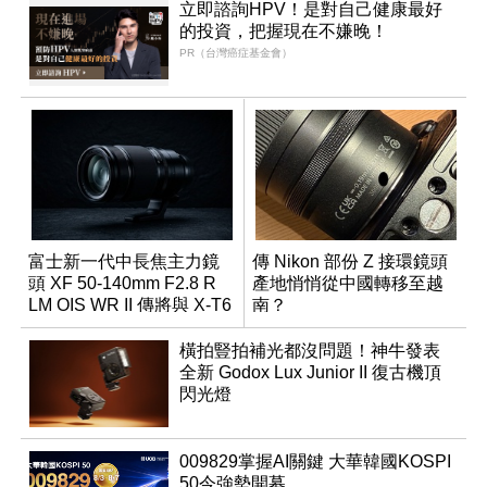
立即諮詢HPV！是對自己健康最好
的投資，把握現在不嫌晚！
PR（台灣癌症基金會）
富士新一代中長焦主力鏡
傳 Nikon 部份 Z 接環鏡頭
頭 XF 50-140mm F2.8 R
產地悄悄從中國轉移至越
LM OIS WR II 傳將與 X-T6
南？
同步亮相
橫拍豎拍補光都沒問題！神牛發表
全新 Godox Lux Junior II 復古機頂
閃光燈
009829掌握AI關鍵 大華韓國KOSPI
50今強勢開募