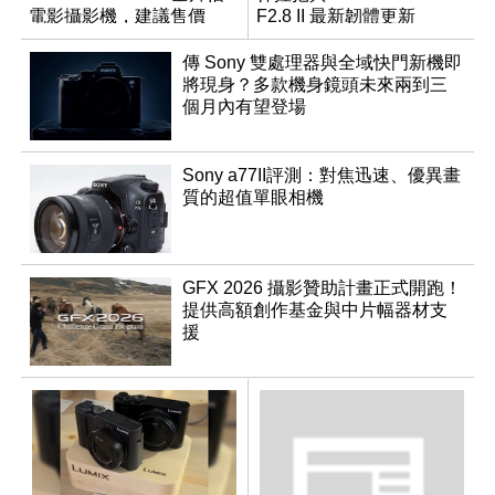
電影攝影機，建議售價
F2.8 II 最新韌體更新
NT$144,980
傳 Sony 雙處理器與全域快門新機即
將現身？多款機身鏡頭未來兩到三
個月內有望登場
Sony a77II評測：對焦迅速、優異畫
質的超值單眼相機
GFX 2026 攝影贊助計畫正式開跑！
提供高額創作基金與中片幅器材支
援