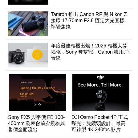
Tamron 推出 Canon RF 與 Nikon Z
接環 17-70mm F2.8 恆定大光圈標
準變焦鏡
年度最佳相機出爐！2026 相機大獎
揭曉，Sony 奪雙冠、Canon 獲用戶
青睞
Sony FX5 與平價 FE 100-
DJI Osmo Pocket 4P 正式
400mm 發表會前夕規格與
曝光：雙鏡頭設計、最高
售價全面流出
可錄製 4K 240fps 影片