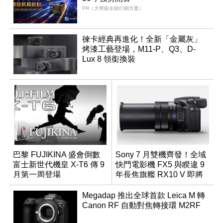
PR（大華銀全能行銷方案）
徠卡經典再進化！全新「金屬灰」
烤漆工藝登場，M11-P、Q3、D-
Lux 8 領銜換裝
巴黎 FUJIKINA 盛會倒數
Sony 7 月雙機齊發！全域
富士新世代機皇 X-T6 傳 9
快門電影機 FX5 與睽違 9
月第一周登場
年長焦旗艦 RX10 V 即將
登場
Megadap 推出全球首款 Leica M 轉
Canon RF 自動對焦轉接環 M2RF