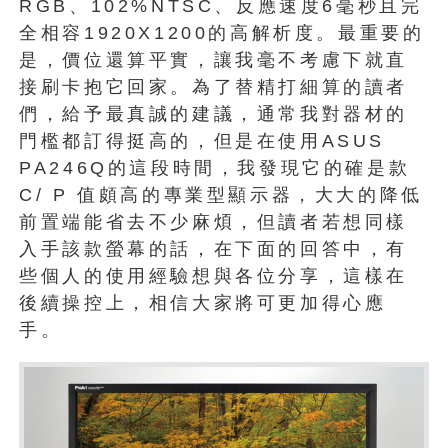
RGB、102%NTSC、反應速度6毫秒且完
全相容1920X1200的高解析度。最重要的
是，價位還算平實，讓我毫不考慮下就直
接刷卡抱它回家。為了替精打細算的讀者
們，給予最真誠的建議，通常我對器材的
門檻都訂得挺高的，但是在使用ASUS
PA246Q的這段時間，我發現它的確是款
C/ P 值頗高的專業型顯示器，大大的降低
前置端能省去不少麻煩，但讀者若想同樣
入手該款螢幕的話，在下面的回答中，有
些個人的使用經驗想與各位分享，這樣在
後續操控上，相信大家將可更加得心應
手。