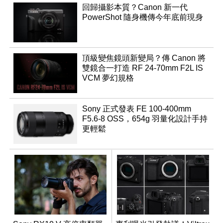
回歸攝影本質？Canon 新一代
PowerShot 隨身機傳今年底前現身
頂級變焦鏡頭新變局？傳 Canon 將
雙鏡合一打造 RF 24-70mm F2L IS
VCM 夢幻規格
Sony 正式發表 FE 100-400mm
F5.6-8 OSS，654g 羽量化設計手持
更輕鬆