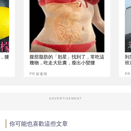
，腰
腹部脂肪的「剋星」找到了，常吃這
到
幾物，吃走大肚囊，瘦出小蠻腰
班
PR 新素簡
P
ADVERTISEMENT
你可能也喜歡這些文章