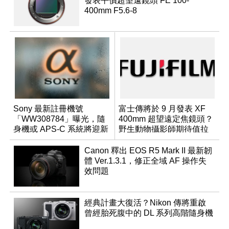
發表平價超望遠鏡頭 FE 100-
400mm F5.6-8
Sony 最新註冊機號
富士傳將於 9 月發表 XF
「WW308784」曝光，隨
400mm 超望遠定焦鏡頭？
身機或 APS-C 系統將迎新
野生動物攝影師期待值拉
成員？
滿
Canon 釋出 EOS R5 Mark II 最新韌
體 Ver.1.3.1，修正全域 AF 操作失
效問題
經典計畫大復活？Nikon 傳將重啟
曾經胎死腹中的 DL 系列高階隨身機