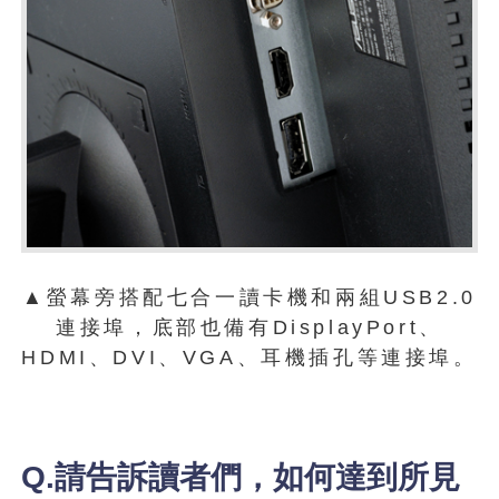
▲螢幕旁搭配七合一讀卡機和兩組USB2.0
連接埠，底部也備有DisplayPort、
HDMI、DVI、VGA、耳機插孔等連接埠。
Q.請告訴讀者們，如何達到所見