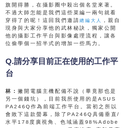
旗開得勝，在攝影圈中殺出個名堂來著。
不過大師怎能是我們這些菜編一兩句就看
穿得了的呢！這回我們邀請
，親自
總編大人
現身與大家分享他的武林秘訣，獨家公開
他的攝影工作平台與影像處理流程，讓各
位偷學個一招半式的增加一些馬力。
Q.請分享目前正在使用的工作平
台
林：
撇開電腦主機配備不說（畢竟那也是
另一個錢坑），目前我所使用的是ASUS
PA246Q作為前端工作平台。當初之所以
會敗下這款螢幕，除了PA246Q具備垂直/
水平178度廣視角、色域涵蓋98%Adobe