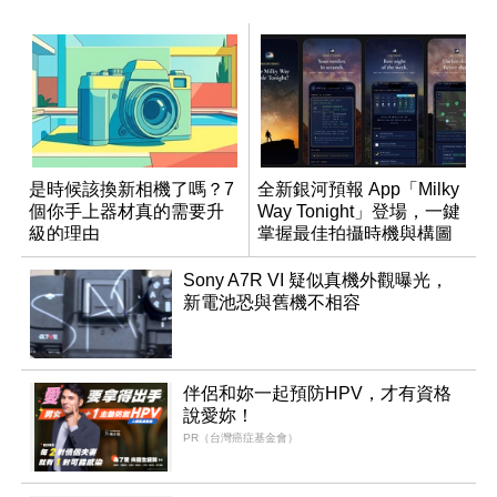
是時候該換新相機了嗎？7
全新銀河預報 App「Milky
個你手上器材真的需要升
Way Tonight」登場，一鍵
級的理由
掌握最佳拍攝時機與構圖
Sony A7R VI 疑似真機外觀曝光，
新電池恐與舊機不相容
伴侶和妳一起預防HPV，才有資格
說愛妳！
PR（台灣癌症基金會）