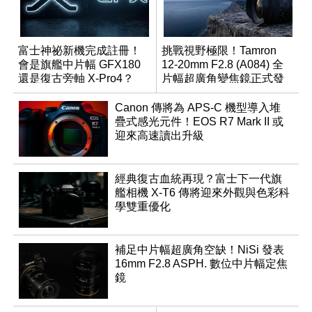
富士神祕新機完成註冊！
挑戰視野極限！Tamron
會是旗艦中片幅 GFX180
12-20mm F2.8 (A084) 全
還是復古旁軸 X-Pro4？
片幅超廣角變焦鏡正式發
表
Canon 傳將為 APS-C 機型導入堆
疊式感光元件！EOS R7 Mark II 或
迎來高速讀出升級
經典復古血統再現？富士下一代旗
艦相機 X-T6 傳將迎來外觀與色彩科
學雙重優化
補足中片幅超廣角空缺！NiSi 發表
16mm F2.8 ASPH. 數位中片幅定焦
鏡