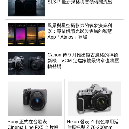
SL3-P 最新規格與售價傳聞流出
風景與星空攝影師的氣象決策利
器：專業解讀光影與雲層的智慧
App「Atmos」登場
Canon 傳 9 月推出復古風格的神祕
新機，VCM 定焦家族最終章也將壓
軸登場
Sony 正式在台發表
Nikon 發表 Zf 銀色專用延
Cinema Line FX5 全片幅
伸握把與 Z 70-200mm