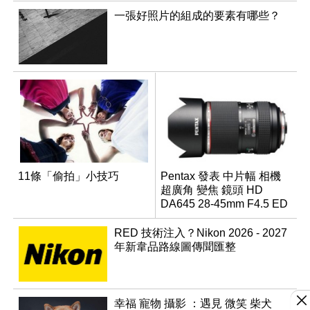
一張好照片的組成的要素有哪些？
11條「偷拍」小技巧
Pentax 發表 中片幅 相機
超廣角 變焦 鏡頭 HD
DA645 28-45mm F4.5 ED
AW SR
RED 技術注入？Nikon 2026 - 2027
年新韋品路線圖傳聞匯整
幸福 寵物 攝影 ：遇見 微笑 柴犬