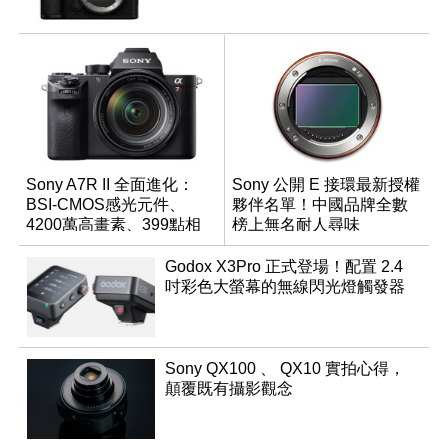
Sony A7R II 全面進化：
Sony 公開 E 接環最新授權
BSI-CMOS感光元件、
夥伴名單！中國品牌全數
4200萬高畫素、399點相
榜上無名耐人尋味
位對焦、內建4K錄影
Godox X3Pro 正式登場！配置 2.4
吋彩色大螢幕的無線閃光燈觸發器
Sony QX100 、 QX10 實拍心得，
顛覆既有攝影觀念