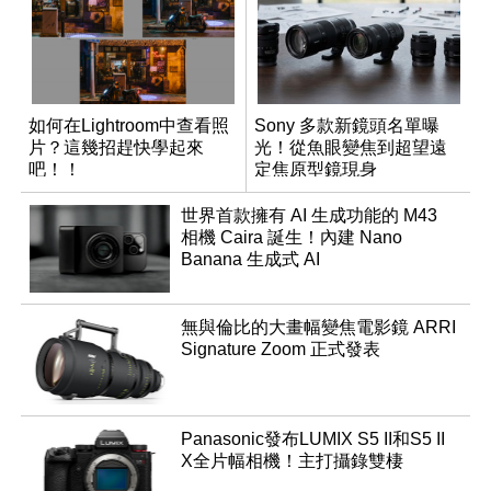
如何在Lightroom中查看照
Sony 多款新鏡頭名單曝
片？這幾招趕快學起來
光！從魚眼變焦到超望遠
吧！！
定焦原型鏡現身
世界首款擁有 AI 生成功能的 M43
相機 Caira 誕生！內建 Nano
Banana 生成式 AI
無與倫比的大畫幅變焦電影鏡 ARRI
Signature Zoom 正式發表
Panasonic發布LUMIX S5 II和S5 II
X全片幅相機！主打攝錄雙棲