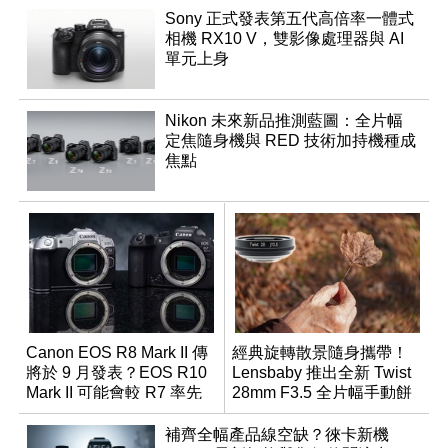
Sony 正式發表第五代高倍率一體式
相機 RX10 V，雙影像處理器與 AI
單元上身
Nikon 未來新品推測藍圖：全片幅
定焦隨身機與 RED 技術加持機種成
焦點
Canon EOS R8 Mark II 傳
經典旋轉散景隨身攜帶！
將於 9 月發表？EOS R10
Lensbaby 推出全新 Twist
Mark II 可能會較 R7 率先
28mm F3.5 全片幅手動餅
推出
乾鏡
補齊全幅產品線空缺？徠卡新機