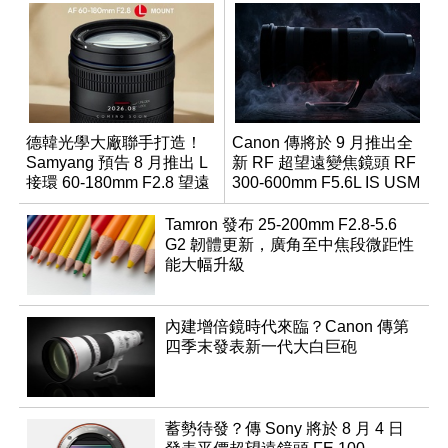
德韓光學大廠聯手打造！
Canon 傳將於 9 月推出全
Samyang 預告 8 月推出 L
新 RF 超望遠變焦鏡頭 RF
接環 60-180mm F2.8 望遠
300-600mm F5.6L IS USM
變焦鏡
Tamron 發布 25-200mm F2.8-5.6
G2 韌體更新，廣角至中焦段微距性
能大幅升級
內建增倍鏡時代來臨？Canon 傳第
四季末發表新一代大白巨砲
蓄勢待發？傳 Sony 將於 8 月 4 日