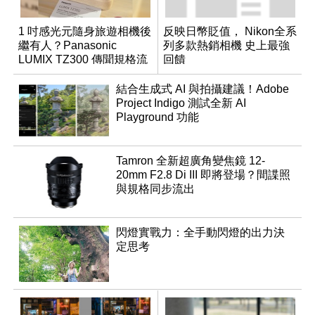
1 吋感光元隨身旅遊相機後
反映日幣貶值， Nikon全系
繼有人？Panasonic
列多款熱銷相機 史上最強
LUMIX TZ300 傳聞規格流
回饋
出
結合生成式 AI 與拍攝建議！Adobe
Project Indigo 測試全新 AI
Playground 功能
Tamron 全新超廣角變焦鏡 12-
20mm F2.8 Di III 即將登場？間諜照
與規格同步流出
閃燈實戰力：全手動閃燈的出力決
定思考