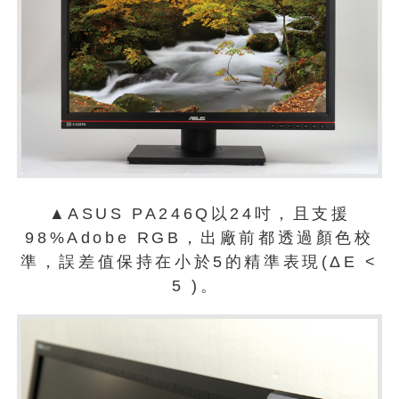
▲ASUS PA246Q以24吋，且支援
98%Adobe RGB，出廠前都透過顏色校
準，誤差值保持在小於5的精準表現(ΔE <
5 )。