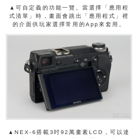
▲可自定義的功能一覽。當選擇「應用程
式清單」時，畫面會跳出「應用程式」裡
的介面供玩家選擇常用的App來套用。
▲NEX-6搭載3吋92萬畫素LCD，可以達