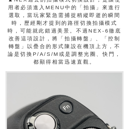
用者必須進入MENU中的「拍攝」來進行
選取，當玩家緊急需捕捉稍縱即逝的瞬間
時，歷經剛才提到的路徑切換拍攝模式
時，可能就此錯過美景。不過NEX-6徹底
改善這項設計，將「拍攝轉盤」、「控制
轉盤」以疊合的形式陳設在機頂上方，不
論是切換P/A/S/M或是調整光圈、快門，
都顯得相當迅速直觀。