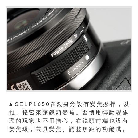
▲SELP1650在鏡身旁設有變焦撥桿，以
推、撥它來讓鏡頭變焦。習慣用轉動變焦
環的玩家也不用擔心，在鏡頭前端也設有
變焦環，兼具變焦、調整焦距的功能哦。