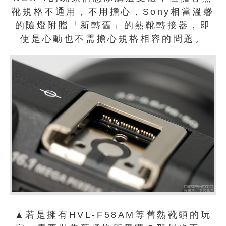
靴規格不通用，不用擔心，Sony相當溫馨
的隨燈附贈「新轉舊」的熱靴轉接器，即
使是心動也不需擔心規格相容的問題。
▲若是擁有HVL-F58AM等舊熱靴頭的玩