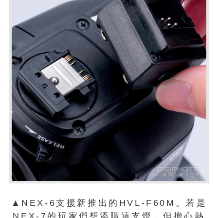
▲NEX-6支援新推出的HVL-F60M。若是
NEX-7的玩家們想添購這支燈，但擔心熱