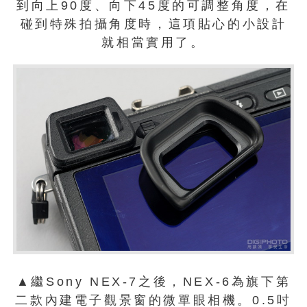
到向上90度、向下45度的可調整角度，在
碰到特殊拍攝角度時，這項貼心的小設計
就相當實用了。
▲繼Sony NEX-7之後，NEX-6為旗下第
二款內建電子觀景窗的微單眼相機。0.5吋