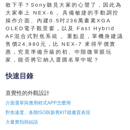
敢下手？Sony聽見大家的心聲了，因此為
大家奉上 NEX-6 。具備敏捷的手動調控
操作介面、內建0.5吋236萬畫素XGA
OLED電子觀景窗，以及 Fast Hybrid
AF混合式對焦系統 。重點是，單機身建議
售價24,980元，比 NEX-7 來得平價實
惠，究竟準備升級的初、中階微單眼玩
家，能否將它納入選購名單中呢？
快速目錄
直覺性的外觀設計
介面選單與應用程式APP怎麼用
對焦速度、各階ISO與新舊KIT鏡畫質表現
大量實拍與結語