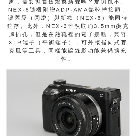
家，需要拋售舊燈換新愛嗎？那倒也不。
NEX-6隨機附贈ADP-AMA熱靴轉接頭，
讓舊愛（閃燈）與新歡（NEX-6）能同時
並存。此外，NEX-6雖然取消3.5mm麥克
風插孔，但是在熱靴裡的電子接點，兼容
XLR端子（平衡端子），可外接指向式麥
克風等工具，同樣能讓錄影功能兼備擴充
性。