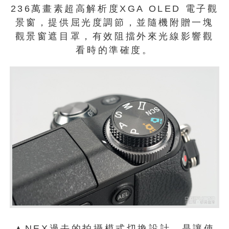
236萬畫素超高解析度XGA OLED 電子觀
景窗，提供屈光度調節，並隨機附贈一塊
觀景窗遮目罩，有效阻擋外來光線影響觀
看時的準確度。
▲NEX過去的拍攝模式切換設計，是讓使