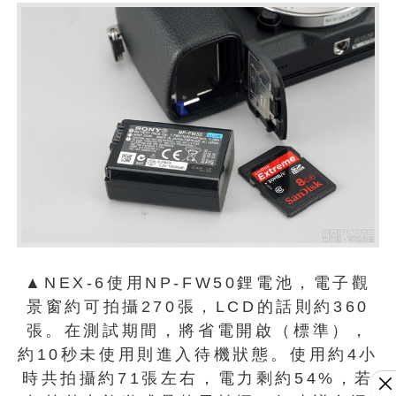
▲NEX-6使用NP-FW50鋰電池，電子觀
景窗約可拍攝270張，LCD的話則約360
張。在測試期間，將省電開啟（標準），
約10秒未使用則進入待機狀態。使用約4小
時共拍攝約71張左右，電力剩約54%，若