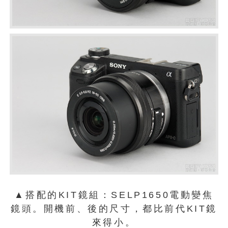
▲搭配的KIT鏡組：SELP1650電動變焦
鏡頭。開機前、後的尺寸，都比前代KIT鏡
來得小。