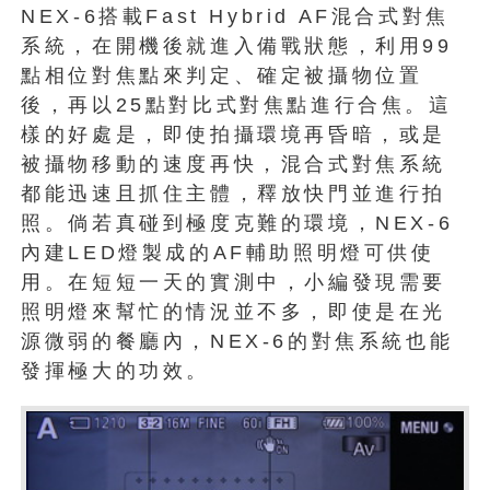
NEX-6搭載Fast Hybrid AF混合式對焦
系統，在開機後就進入備戰狀態，利用99
點相位對焦點來判定、確定被攝物位置
後，再以25點對比式對焦點進行合焦。這
樣的好處是，即使拍攝環境再昏暗，或是
被攝物移動的速度再快，混合式對焦系統
都能迅速且抓住主體，釋放快門並進行拍
照。倘若真碰到極度克難的環境，NEX-6
內建LED燈製成的AF輔助照明燈可供使
用。在短短一天的實測中，小編發現需要
照明燈來幫忙的情況並不多，即使是在光
源微弱的餐廳內，NEX-6的對焦系統也能
發揮極大的功效。