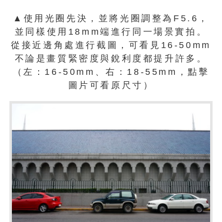
▲使用光圈先決，並將光圈調整為F5.6，
並同樣使用18mm端進行同一場景實拍。
從接近邊角處進行截圖，可看見16-50mm
不論是畫質緊密度與銳利度都提升許多。
（左：16-50mm、右：18-55mm，點擊
圖片可看原尺寸）