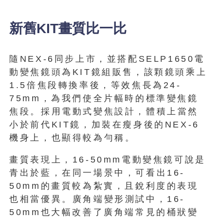
新舊KIT畫質比一比
隨NEX-6同步上市，並搭配SELP1650電
動變焦鏡頭為KIT鏡組販售，該顆鏡頭乘上
1.5倍焦段轉換率後，等效焦長為24-
75mm，為我們使全片幅時的標準變焦鏡
焦段。採用電動式變焦設計，體積上當然
小於前代KIT鏡，加裝在瘦身後的NEX-6
機身上，也顯得較為勻稱。
畫質表現上，16-50mm電動變焦鏡可說是
青出於藍，在同一場景中，可看出16-
50mm的畫質較為紮實，且銳利度的表現
也相當優異。廣角端變形測試中，16-
50mm也大幅改善了廣角端常見的桶狀變