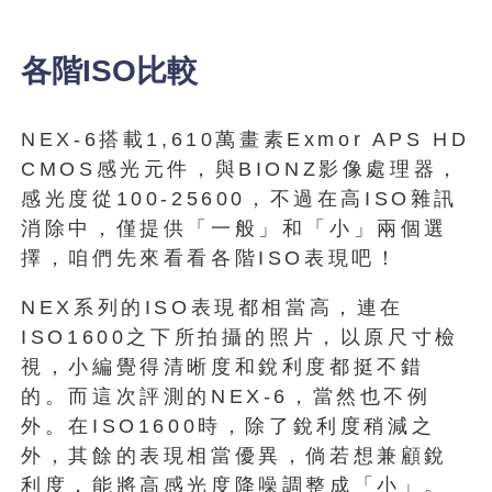
各階ISO比較
NEX-6搭載1,610萬畫素Exmor APS HD
CMOS感光元件，與BIONZ影像處理器，
感光度從100-25600，不過在高ISO雜訊
消除中，僅提供「一般」和「小」兩個選
擇，咱們先來看看各階ISO表現吧！
NEX系列的ISO表現都相當高，連在
ISO1600之下所拍攝的照片，以原尺寸檢
視，小編覺得清晰度和銳利度都挺不錯
的。而這次評測的NEX-6，當然也不例
外。在ISO1600時，除了銳利度稍減之
外，其餘的表現相當優異，倘若想兼顧銳
利度，能將高感光度降噪調整成「小」。