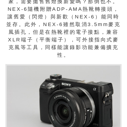
家，需要拋售舊燈換新愛嗎？那倒也不。
NEX-6隨機附贈ADP-AMA熱靴轉接頭，
讓舊愛（閃燈）與新歡（NEX-6）能同時
並存。此外，NEX-6雖然取消3.5mm麥克
風插孔，但是在熱靴裡的電子接點，兼容
XLR端子（平衡端子），可外接指向式麥
克風等工具，同樣能讓錄影功能兼備擴充
性。