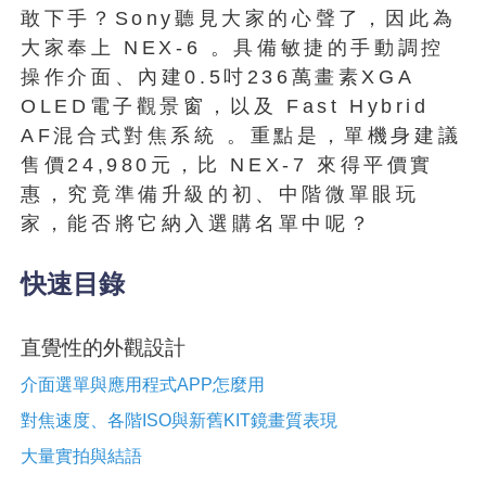
敢下手？Sony聽見大家的心聲了，因此為
大家奉上 NEX-6 。具備敏捷的手動調控
操作介面、內建0.5吋236萬畫素XGA
OLED電子觀景窗，以及 Fast Hybrid
AF混合式對焦系統 。重點是，單機身建議
售價24,980元，比 NEX-7 來得平價實
惠，究竟準備升級的初、中階微單眼玩
家，能否將它納入選購名單中呢？
快速目錄
直覺性的外觀設計
介面選單與應用程式APP怎麼用
對焦速度、各階ISO與新舊KIT鏡畫質表現
大量實拍與結語