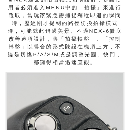
用者必須進入MENU中的「拍攝」來進行
選取，當玩家緊急需捕捉稍縱即逝的瞬間
時，歷經剛才提到的路徑切換拍攝模式
時，可能就此錯過美景。不過NEX-6徹底
改善這項設計，將「拍攝轉盤」、「控制
轉盤」以疊合的形式陳設在機頂上方，不
論是切換P/A/S/M或是調整光圈、快門，
都顯得相當迅速直觀。