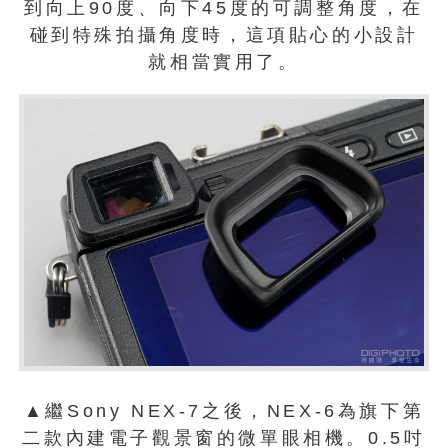
到向上90度、向下45度的可調整角度，在
碰到特殊拍攝角度時，這項貼心的小設計
就相當實用了。
▲繼Sony NEX-7之後，NEX-6為旗下第
二款內建電子觀景窗的微單眼相機。0.5吋