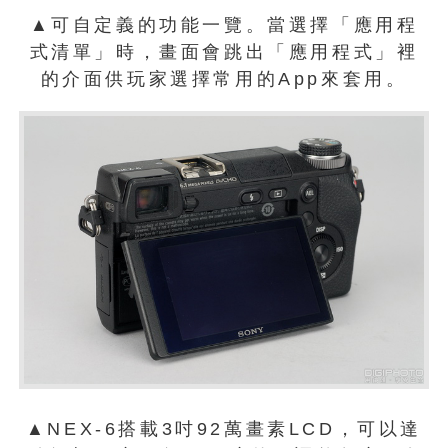
▲可自定義的功能一覽。當選擇「應用程
式清單」時，畫面會跳出「應用程式」裡
的介面供玩家選擇常用的App來套用。
▲NEX-6搭載3吋92萬畫素LCD，可以達