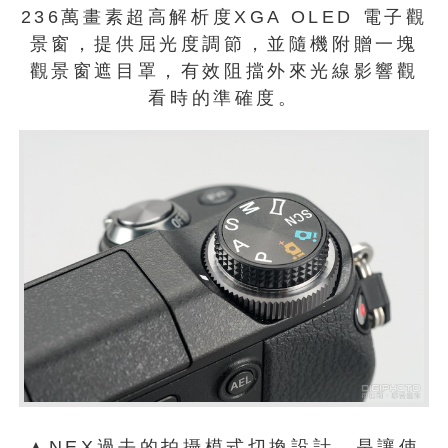
236萬畫素超高解析度XGA OLED 電子觀
景窗，提供屈光度調節，並隨機附贈一塊
觀景窗遮目罩，有效阻擋外來光線影響觀
看時的準確度。
▲NEX過去的拍攝模式切換設計，是讓使