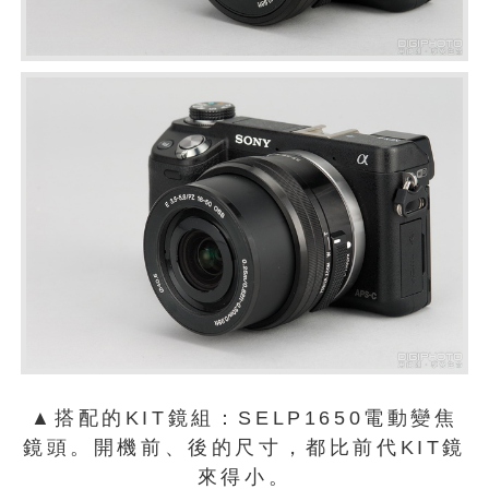
▲搭配的KIT鏡組：SELP1650電動變焦
鏡頭。開機前、後的尺寸，都比前代KIT鏡
來得小。