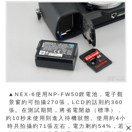
▲NEX-6使用NP-FW50鋰電池，電子觀
景窗約可拍攝270張，LCD的話則約360
張。在測試期間，將省電開啟（標準），
約10秒未使用則進入待機狀態。使用約4小
時共拍攝約71張左右，電力剩約54%，若