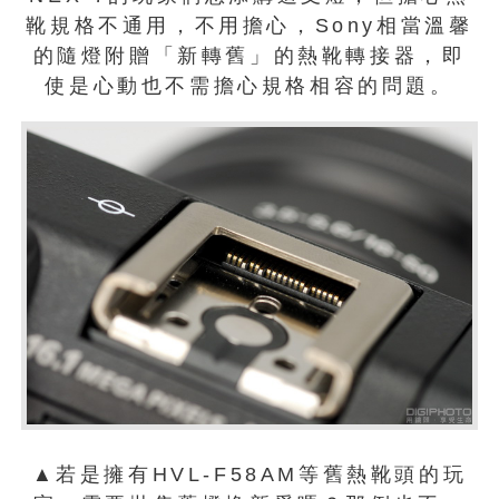
靴規格不通用，不用擔心，Sony相當溫馨
的隨燈附贈「新轉舊」的熱靴轉接器，即
使是心動也不需擔心規格相容的問題。
▲若是擁有HVL-F58AM等舊熱靴頭的玩