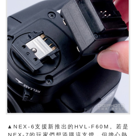
▲NEX-6支援新推出的HVL-F60M。若是
NEX-7的玩家們想添購這支燈，但擔心熱