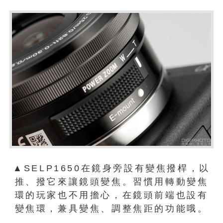
▲SELP1650在鏡身旁設有變焦撥桿，以
推、撥它來讓鏡頭變焦。習慣用轉動變焦
環的玩家也不用擔心，在鏡頭前端也設有
變焦環，兼具變焦、調整焦距的功能哦。