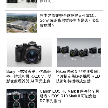
貨時間
熊本強震襲擊全球感光元件重鎮，
Sony 確認廠房暫停生產是否引發出
貨危機？
Sony 正式發表第五代高倍
Nikon 未來新品推測藍圖：
率一體式相機 RX10 V，雙
全片幅定焦隨身機與 RED
影像處理器與 AI 單元上身
技術加持機種成焦點
Canon EOS R8 Mark II 傳將於 9 月
發表？EOS R10 Mark II 可能會較
R7 率先推出