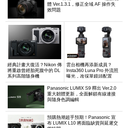
體 Ver.1.3.1，修正全域 AF 操作失
效問題
經典計畫大復活？Nikon 傳
雲台相機再添新成員？
將重啟曾經胎死腹中的 DL
Insta360 Luna Pro 外流照
系列高階隨身機
曝光，改採單鏡頭配置
Panasonic LUMIX S9 釋出 Ver.2.0
重大韌體更新，全面解鎖有線連接
與隨身色調編輯
預購熱潮超乎預期！Panasonic 宣
布 LUMIX L10 將面臨缺貨與延遲交