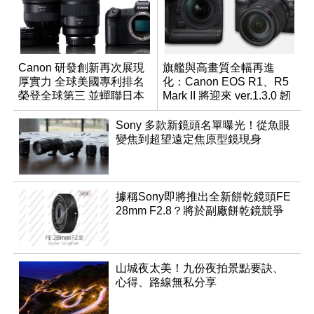
Canon 研發創新再次展現
旗艦與高畫質全幅再進
厚實力 全球美國專利排名
化：Canon EOS R1、R5
榮登全球第三 並蟬聯日本
Mark II 將迎來 ver.1.3.0 韌
企業排名榜首
體更新
Sony 多款新鏡頭名單曝光！從魚眼
變焦到超望遠定焦原型鏡現身
據稱Sony即將推出全新餅乾鏡頭FE
28mm F2.8？將於副廠餅乾鏡競爭
山城夜太美！九份夜拍景點要訣、
心得、路線無私分享