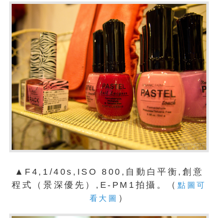
▲F4,1/40s,ISO 800,自動白平衡,創意
程式（景深優先）,E-PM1拍攝。（
點圖可
）
看大圖