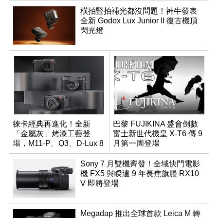
橫拍豎拍補光都沒問題！神牛發表
全新 Godox Lux Junior II 復古機頂
閃光燈
徠卡經典再進化！全新
巴黎 FUJIKINA 盛會倒數
「金屬灰」烤漆工藝登
富士新世代機皇 X-T6 傳 9
場，M11-P、Q3、D-Lux 8
月第一周登場
領銜換裝
Sony 7 月雙機齊發！全域快門電影
機 FX5 與睽違 9 年長焦旗艦 RX10
V 即將登場
Megadap 推出全球首款 Leica M 轉