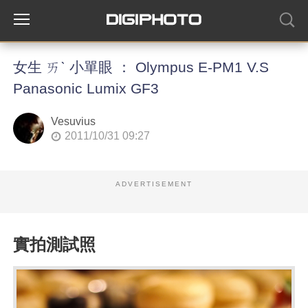
女生 ㄞˋ 小單眼 ： Olympus E-PM1 V.S
Panasonic Lumix GF3
Vesuvius
2011/10/31 09:27
ADVERTISEMENT
實拍測試照