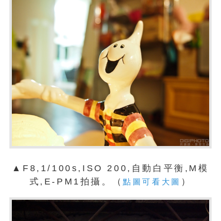
▲F8,1/100s,ISO 200,自動白平衡,M模
式,E-PM1拍攝。（
）
點圖可看大圖