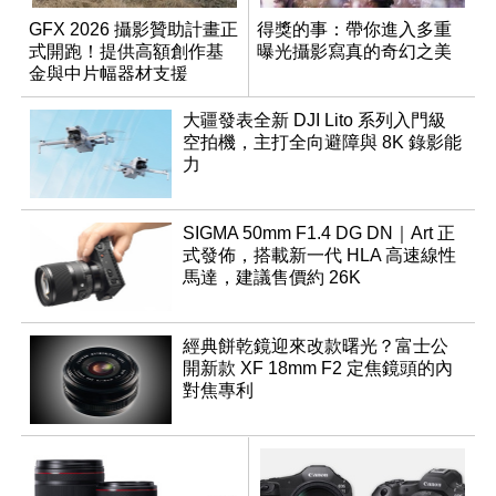
GFX 2026 攝影贊助計畫正
得獎的事：帶你進入多重
式開跑！提供高額創作基
曝光攝影寫真的奇幻之美
金與中片幅器材支援
大疆發表全新 DJI Lito 系列入門級
空拍機，主打全向避障與 8K 錄影能
力
SIGMA 50mm F1.4 DG DN｜Art 正
式發佈，搭載新一代 HLA 高速線性
馬達，建議售價約 26K
經典餅乾鏡迎來改款曙光？富士公
開新款 XF 18mm F2 定焦鏡頭的內
對焦專利