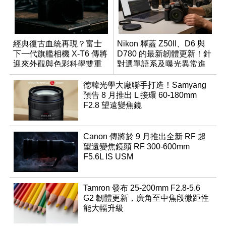
經典復古血統再現？富士
Nikon 釋蓋 Z50II、D6 與
下一代旗艦相機 X-T6 傳將
D780 的最新韌體更新！針
迎來外觀與色彩科學雙重
對選單語系及曝光異常進
優化
行修復
德韓光學大廠聯手打造！Samyang
預告 8 月推出 L 接環 60-180mm
F2.8 望遠變焦鏡
Canon 傳將於 9 月推出全新 RF 超
望遠變焦鏡頭 RF 300-600mm
F5.6L IS USM
Tamron 發布 25-200mm F2.8-5.6
G2 韌體更新，廣角至中焦段微距性
能大幅升級