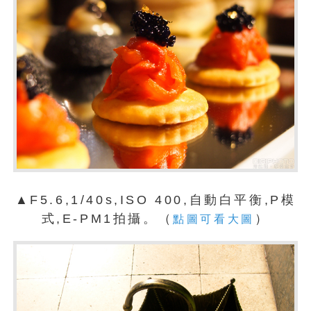
▲F5.6,1/40s,ISO 400,自動白平衡,P模
式,E-PM1拍攝。（
）
點圖可看大圖