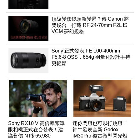
頂級變焦鏡頭新變局？傳 Canon 將
雙鏡合一打造 RF 24-70mm F2L IS
VCM 夢幻規格
Sony 正式發表 FE 100-400mm
F5.6-8 OSS，654g 羽量化設計手持
更輕鬆
Sony RX10 V 高倍率類單
迷你閃燈也可以打跳燈！
眼相機正式在台發表！建
神牛發表全新 Godox
議售價 NT$ 65,980
iM30Pro 復古微型閃光燈