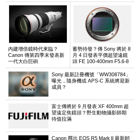
內建增倍鏡時代來臨？
蓄勢待發？傳 Sony 將於 8
Canon 傳第四季末發表新
月 4 日發表平價超望遠鏡
一代大白巨砲
頭 FE 100-400mm F5.6-8
Sony 最新註冊機號「WW308784」
曝光，隨身機或 APS-C 系統將迎新
成員？
富士傳將於 9 月發表 XF 400mm 超
望遠定焦鏡頭？野生動物攝影師期
待值拉滿
Canon 釋出 EOS R5 Mark II 最新韌