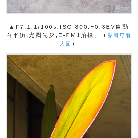
▲F7.1,1/100s,ISO 800,+0.3EV自動
白平衡,光圈先決,E-PM1拍攝。（
點圖可看
）
大圖