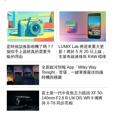
是時候該換新相機了嗎？7
LUMIX Lab 將迎來重大更
個你手上器材真的需要升
新！將於 5 月 20 日上線，
級的理由
支援有線連接與 RAW 檔後
製
全新銀河預報 App「Milky Way
Tonight」登場，一鍵掌握最佳拍攝
時機與構圖
富士新一代中長焦主力鏡頭 XF 50-
140mm F2.8 R LM OIS WR II 傳將
與 X-T6 同步亮相