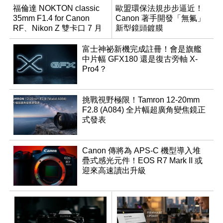
福倫達 NOKTON classic
歐盟環保法規步步逼近！
35mm F1.4 for Canon
Canon 著手開發「無氟」
RF、Nikon Z 雙卡口 7 月
新型鏡頭鍍膜
同步登台
富士神祕新機完成註冊！會是旗艦
中片幅 GFX180 還是復古旁軸 X-
Pro4？
挑戰視野極限！Tamron 12-20mm
F2.8 (A084) 全片幅超廣角變焦鏡正
式發表
Canon 傳將為 APS-C 機型導入堆
疊式感光元件！EOS R7 Mark II 或
迎來高速讀出升級