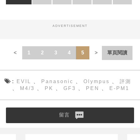
ADVERTISEMENT
1
2
3
4
5
單頁閱讀
EVIL
Panasonic
Olympus
評測
、
、
、
M4/3
PK
GF3
PEN
E-PM1
、
、
、
、
、
留言