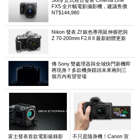
Sony 正式在台發表 Cinema Line
FX5 全片幅電影攝影機，建議售價
NT$144,980
Nikon 發表 Zf 銀色專用延伸握把與
Z 70-200mm F2.8 II 最新韌體更新
傳 Sony 雙處理器與全域快門新機即
將現身？多款機身鏡頭未來兩到三
個月內有望登場
富士發表首款電影級錄影
不只是隨身機！Canon 宣