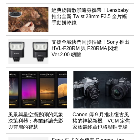
經典旋轉散景隨身攜帶！Lensbaby
推出全新 Twist 28mm F3.5 全片幅
手動餅乾鏡
支援全域快門同步拍攝！Sony 推出
HVL-F28RM 與 F28RMA 閃燈
Ver.2.00 韌體
風景與星空攝影師的氣象
Canon 傳 9 月推出復古風
決策利器：專業解讀光影
格的神祕新機，VCM 定焦
與雲層的智慧
家族最終章也將壓軸登場
App「Atmos」登場