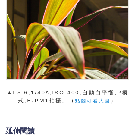
▲F5.6,1/40s,ISO 400,自動白平衡,P模
式,E-PM1拍攝。（
）
點圖可看大圖
延伸閱讀