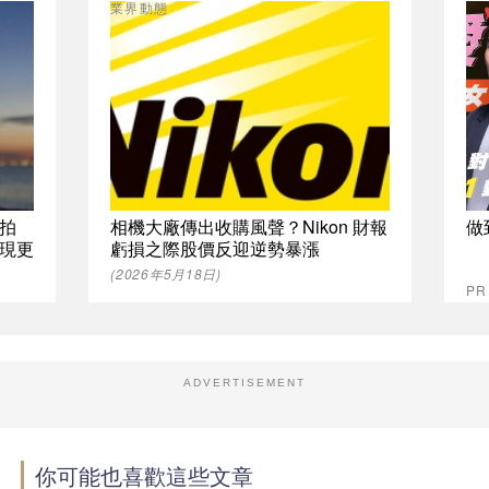
業界動態
拍
相機大廠傳出收購風聲？Nikon 財報
做
現更
虧損之際股價反迎逆勢暴漲
(2026年5月18日)
P
ADVERTISEMENT
你可能也喜歡這些文章