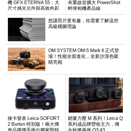
機 GFX ETERNA 55：大
布重啟並擴大 PowerShot
尺寸感光元件與高效色彩
輕便相機產品線
管理
想讓照片更有趣，你需要了解這些
高級構圖理論
OM SYSTEM OM-5 Mark II 正式登
場！性能全面進化，全新沙漠色吸
睛亮相
徠卡發表 Leica SOFORT
銷量力壓 M 系列！Leica Q
2 Burton 特別版！兩大傳
系列成品牌營收主力，傳
奇品牌攜手推出獨家即時
今秋將再推 Q3 43