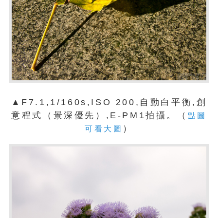
▲F7.1,1/160s,ISO 200,自動白平衡,創
意程式（景深優先）,E-PM1拍攝。（
點圖
）
可看大圖