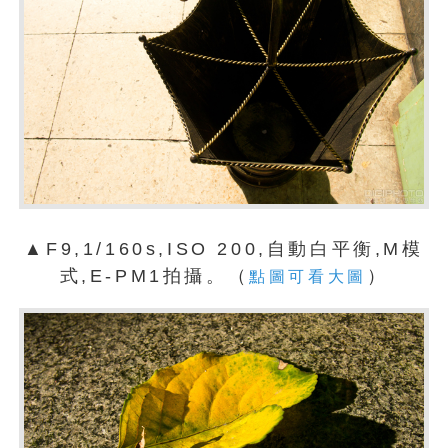
▲F9,1/160s,ISO 200,自動白平衡,M模
式,E-PM1拍攝。（
）
點圖可看大圖