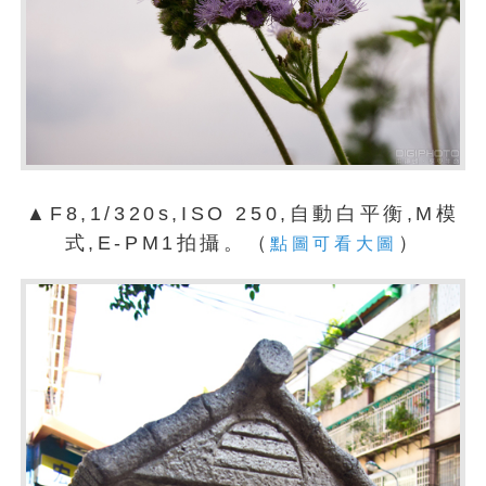
▲F8,1/320s,ISO 250,自動白平衡,M模
式,E-PM1拍攝。（
）
點圖可看大圖