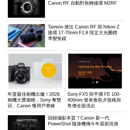
Canon RF 自動對焦轉接環 M2RF
Tamron 推出 Canon RF 與 Nikon Z
接環 17-70mm F2.8 恆定大光圈標
準變焦鏡
年度最佳相機出爐！2026
Sony FX5 與平價 FE 100-
相機大獎揭曉，Sony 奪雙
400mm 發表會前夕規格與
冠、Canon 獲用戶青睞
售價全面流出
回歸攝影本質？Canon 新一代
PowerShot 隨身機傳今年底前現身