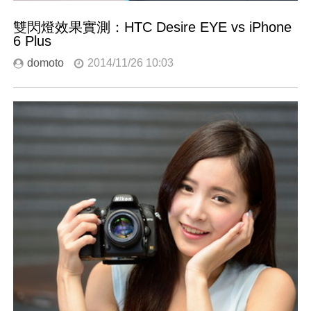
雙閃燈效果實測：HTC Desire EYE vs iPhone
6 Plus
domoto
2014/11/26 10:03