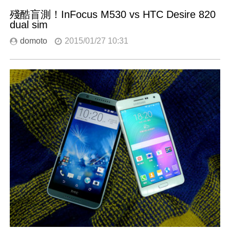
殘酷盲測！InFocus M530 vs HTC Desire 820
dual sim
domoto
2015/01/27 10:31