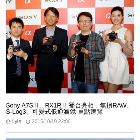
Sony A7S II、RX1R II 登台亮相，無損RAW、
S-Log3、可變式低通濾鏡 重點速覽
Lyle
2015/10/19 22:06