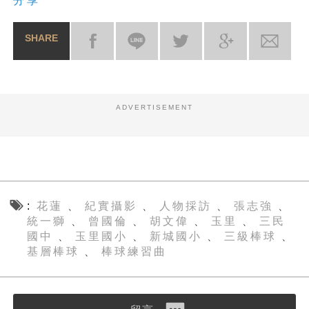
分享
SHARE
ADVERTISEMENT
花蓮
紀實攝影
人物採訪
張志強
、
、
、
、
統一獅
曾國倫
胡文偉
玉里
三民
、
、
、
、
國中
玉里國小
新城國小
三級棒球
、
、
、
、
基層棒球
棒球練習曲
、