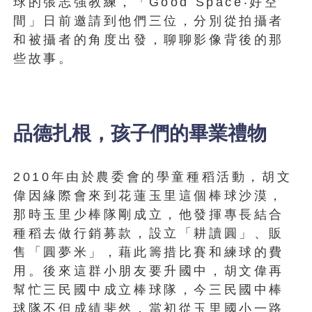
球的張志強教練，「Good Space‧好空
間」日前邀請到他們三位，分別從拍攝者
和被攝者的角度出發，聊聊影像背後的那
些故事。
品德扎根，孩子們的畢業禮物
2010年由於農委會的學童種稻活動，胡文
偉因緣際會來到花蓮玉里這個棒球沙漠，
那時玉里少棒隊剛成立，他發揮專長結合
種稻去做行銷募款，設立「耕讀圓」、販
售「圓夢米」，藉此籌措比賽和練球的費
用。後來這群小朋友要升國中，胡文偉再
幫忙三民國中成立棒球隊，今三民國中棒
球隊不但成績斐然，當初從玉里國小一路