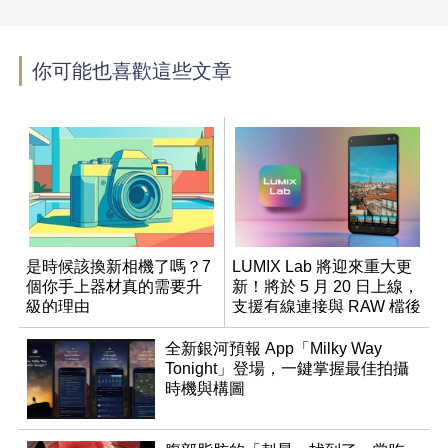
你可能也喜歡這些文章
是時候該換新相機了嗎？7
LUMIX Lab 將迎來重大更
個你手上器材真的需要升
新！將於 5 月 20 日上線，
級的理由
支援有線連接與 RAW 檔後
製
全新銀河預報 App「Milky Way
Tonight」登場，一鍵掌握最佳拍攝
時機與構圖