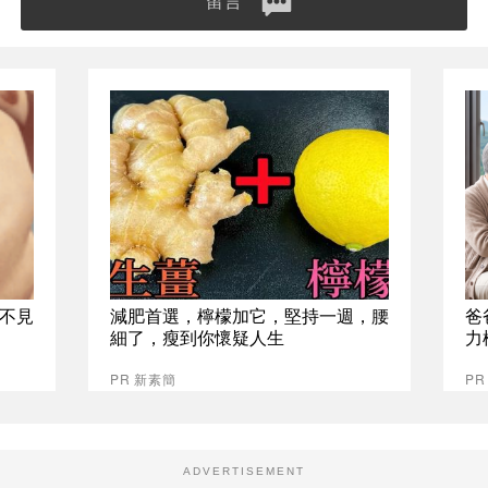
留言
不見
減肥首選，檸檬加它，堅持一週，腰
爸
細了，瘦到你懷疑人生
力
PR 新素簡
P
ADVERTISEMENT