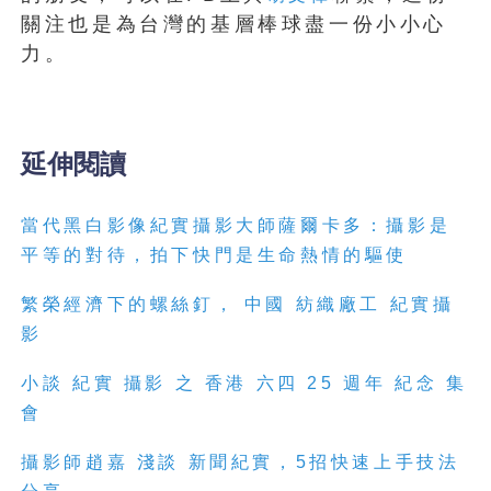
關注也是為台灣的基層棒球盡一份小小心
力。
延伸閱讀
當代黑白影像紀實攝影大師薩爾卡多：攝影是
平等的對待，拍下快門是生命熱情的驅使
繁榮經濟下的螺絲釘， 中國 紡織廠工 紀實攝
影
小談 紀實 攝影 之 香港 六四 25 週年 紀念 集
會
攝影師趙嘉 淺談 新聞紀實，5招快速上手技法