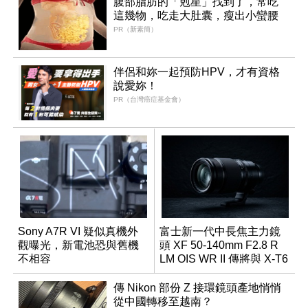
腹部脂肪的「剋星」找到了，常吃
這幾物，吃走大肚囊，瘦出小蠻腰
PR（新素簡）
伴侶和妳一起預防HPV，才有資格
說愛妳！
PR（台灣癌症基金會）
Sony A7R VI 疑似真機外
富士新一代中長焦主力鏡
觀曝光，新電池恐與舊機
頭 XF 50-140mm F2.8 R
不相容
LM OIS WR II 傳將與 X-T6
同步亮相
傳 Nikon 部份 Z 接環鏡頭產地悄悄
從中國轉移至越南？