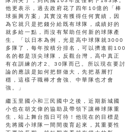
隊消失了，到民國103年度僅剩下183隊。
他更表示，過去政府花了四年10億的「棒
球振興方案」其實沒有獲得任何實績，因
為它就只是把錢分給既有球隊，成績好的
就多給一點，而沒有幫助任何新的球隊產
生。「以日本為例，光是高中球隊就3000
多隊了，每年按積分排名，可以擠進前100
名的都是頂尖球隊，反觀台灣，高中真正
有在訓練的才2、30隊而已。所以現在要討
論的應該是如何把餅做大，先把基層打
穩，這樣子職棒才會強、中華隊也才會
強。」
繼玉里國小和三民國中之後，近期新城國
小也在胡文偉的協助及帶領下讓棒球隊重
生，站上舞台指日可待！他現在的目標是
先將國小球隊一間間復育起來，其重要性