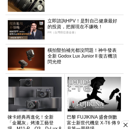
立即諮詢HPV！是對自己健康最好
的投資，把握現在不嫌晚！
PR（台灣癌症基金會）
橫拍豎拍補光都沒問題！神牛發表
全新 Godox Lux Junior II 復古機頂
閃光燈
徠卡經典再進化！全新
巴黎 FUJIKINA 盛會倒數
「金屬灰」烤漆工藝登
富士新世代機皇 X-T6 傳 9
場，M11-P、Q3、D-Lux 8
月第一周登場