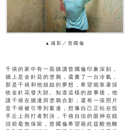
▲攝影／曾國倫
千禧的家中有一面牆讓曾國倫印象深刻，
牆上是金針花的塗鴉，還畫了一台冷氣，
那是千禧和他姐姐的夢想，希望能靠著採
收金針花發大財。知道這樣的故事後，他
讓千禧在牆邊與塗鴉合影；還有一張照片
是千禧被引導到窗邊，想像自己正站在投
手丘上與打者對決，千禧自信的眼神在鏡
頭前毫無保留，曾國倫希望藉此提醒他離