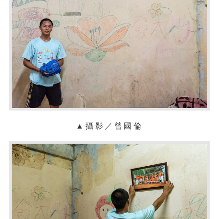
▲攝影／曾國倫