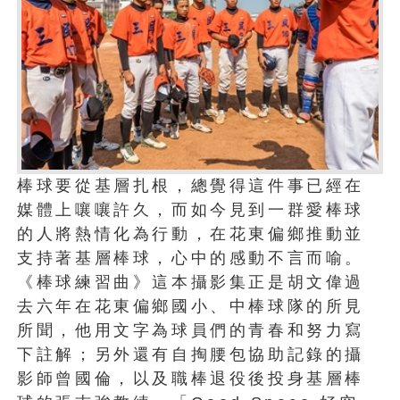
棒球要從基層扎根，總覺得這件事已經在
媒體上嚷嚷許久，而如今見到一群愛棒球
的人將熱情化為行動，在花東偏鄉推動並
支持著基層棒球，心中的感動不言而喻。
《棒球練習曲》這本攝影集正是胡文偉過
去六年在花東偏鄉國小、中棒球隊的所見
所聞，他用文字為球員們的青春和努力寫
下註解；另外還有自掏腰包協助記錄的攝
影師曾國倫，以及職棒退役後投身基層棒