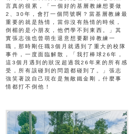
言真的很累，「一個好的基層教練想要做
2、30年，會打一個問號啊？當基層教練最
重要的就是熱情，當你沒有熱情的時候，
倒楣的是小朋友，他們學不到東西。」其
實張志強也曾萌生退意想要辭掉教練一
職，那時剛任職3個月就遇到了重大的校隊
事件，一度面臨解散，「我打棒球26年，
這3個月遇到的狀況超過我26年來的所有感
受，所有該碰到的問題都碰到了。」張志
強笑著說自己現在是無敵鐵金剛，什麼事
情都打不倒他！