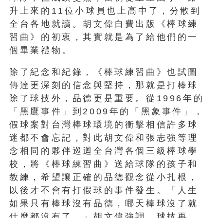
升上來的11位小球員也上高中了，分散到
全台各地就讀。胡文偉自費出版《棒球練
習曲》的初衷，其實就是為了給他們的一
個畢業禮物。
除了紀念和紀錄，《棒球練習曲》也試圖
傳達更深刻的信念與堅持，那就是打棒球
除了球技外，品德更是重要。從1996年的
「黑鷹事件」到2009年的「黑象事件」，
假球案對台灣棒球環境的衝擊相信許多球
迷都不會忘記，對此胡文偉和張志強等理
念相同的夥伴巡迴全台灣各個三級棒球學
校，將《棒球練習曲》送給球隊的孩子和
教練，希望讓正確的品德觀念從小扎根，
以後才不會有打假球的事件發生。「人生
如果只有棒球沒有品德，哪天棒球沒了就
什麼都沒有了，」胡文偉強調，球技再