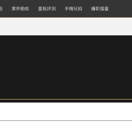
活
業界動態
重點評測
手機玩拍
攝影擂臺