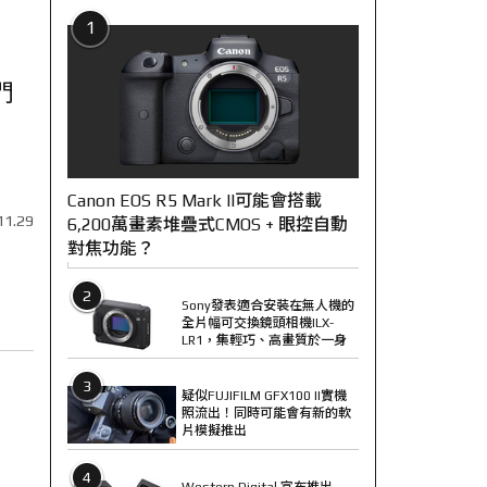
1
門
Canon EOS R5 Mark II可能會搭載
11.29
6,200萬畫素堆疊式CMOS + 眼控自動
對焦功能？
2
Sony發表適合安裝在無人機的
全片幅可交換鏡頭相機ILX-
LR1，集輕巧、高畫質於一身
3
疑似FUJIFILM GFX100 II實機
照流出！同時可能會有新的軟
片模擬推出
4
Western Digital 宣布推出