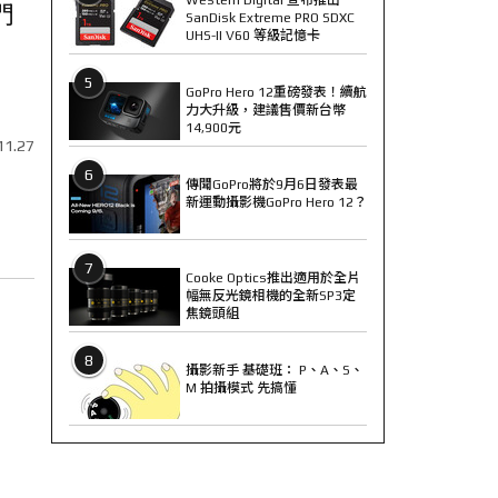
門
SanDisk Extreme PRO SDXC
UHS-II V60 等級記憶卡
5
GoPro Hero 12重磅發表！續航
力大升級，建議售價新台幣
14,900元
11.27
6
傳聞GoPro將於9月6日發表最
新運動攝影機GoPro Hero 12？
7
Cooke Optics推出適用於全片
幅無反光鏡相機的全新SP3定
焦鏡頭組
8
攝影新手 基礎班： P、A、S、
M 拍攝模式 先搞懂