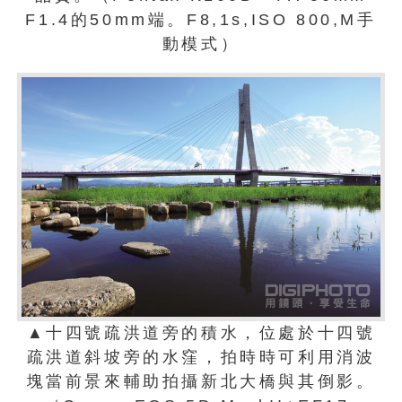
F1.4的50mm端。F8,1s,ISO 800,M手
動模式）
▲十四號疏洪道旁的積水，位處於十四號
疏洪道斜坡旁的水窪，拍時時可利用消波
塊當前景來輔助拍攝新北大橋與其倒影。