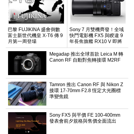
巴黎 FUJIKINA 盛會倒數
Sony 7 月雙機齊發！全域
富士新世代機皇 X-T6 傳 9
快門電影機 FX5 與睽違 9
月第一周登場
年長焦旗艦 RX10 V 即將
登場
Megadap 推出全球首款 Leica M 轉
Canon RF 自動對焦轉接環 M2RF
Tamron 推出 Canon RF 與 Nikon Z
接環 17-70mm F2.8 恆定大光圈標
準變焦鏡
Sony FX5 與平價 FE 100-400mm
發表會前夕規格與售價全面流出