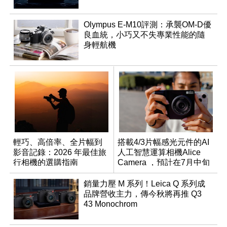
Olympus E-M10評測：承襲OM-D優
良血統，小巧又不失專業性能的隨
身輕航機
輕巧、高倍率、全片幅到
搭載4/3片幅感光元件的AI
影音記錄：2026 年最佳旅
人工智慧運算相機Alice
行相機的選購指南
Camera ，預計在7月中旬
開始交貨！
銷量力壓 M 系列！Leica Q 系列成
品牌營收主力，傳今秋將再推 Q3
43 Monochrom