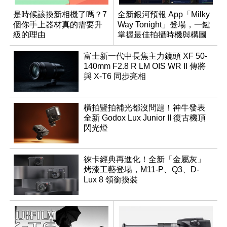
是時候該換新相機了嗎？7
全新銀河預報 App「Milky
個你手上器材真的需要升
Way Tonight」登場，一鍵
級的理由
掌握最佳拍攝時機與構圖
富士新一代中長焦主力鏡頭 XF 50-
140mm F2.8 R LM OIS WR II 傳將
與 X-T6 同步亮相
橫拍豎拍補光都沒問題！神牛發表
全新 Godox Lux Junior II 復古機頂
閃光燈
徠卡經典再進化！全新「金屬灰」
烤漆工藝登場，M11-P、Q3、D-
Lux 8 領銜換裝