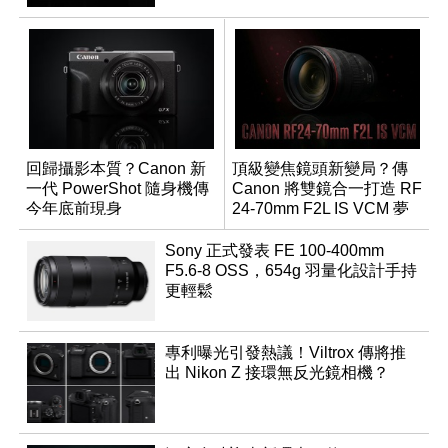
回歸攝影本質？Canon 新
頂級變焦鏡頭新變局？傳
一代 PowerShot 隨身機傳
Canon 將雙鏡合一打造 RF
今年底前現身
24-70mm F2L IS VCM 夢
幻規格
Sony 正式發表 FE 100-400mm
F5.6-8 OSS，654g 羽量化設計手持
更輕鬆
專利曝光引發熱議！Viltrox 傳將推
出 Nikon Z 接環無反光鏡相機？