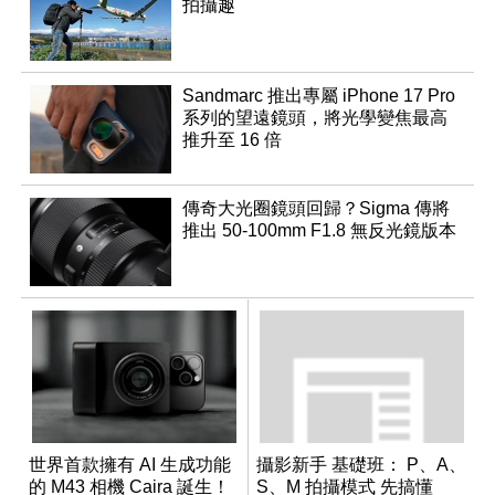
拍攝趣
Sandmarc 推出專屬 iPhone 17 Pro
系列的望遠鏡頭，將光學變焦最高
推升至 16 倍
傳奇大光圈鏡頭回歸？Sigma 傳將
推出 50-100mm F1.8 無反光鏡版本
世界首款擁有 AI 生成功能
攝影新手 基礎班： P、A、
的 M43 相機 Caira 誕生！
S、M 拍攝模式 先搞懂