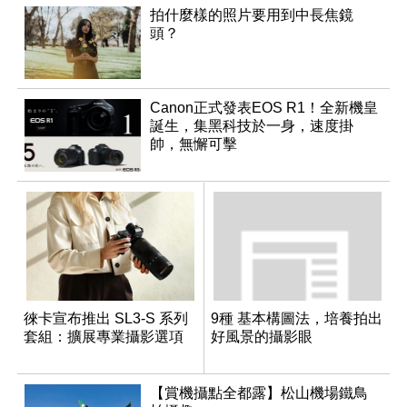
拍什麼樣的照片要用到中長焦鏡
頭？
Canon正式發表EOS R1！全新機皇
誕生，集黑科技於一身，速度掛
帥，無懈可擊
徠卡宣布推出 SL3-S 系列
9種 基本構圖法，培養拍出
套組：擴展專業攝影選項
好風景的攝影眼
【賞機攝點全都露】松山機場鐵鳥