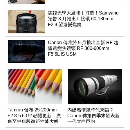
德韓光學大廠聯手打造！Samyang
預告 8 月推出 L 接環 60-180mm
F2.8 望遠變焦鏡
Canon 傳將於 9 月推出全新 RF 超
望遠變焦鏡頭 RF 300-600mm
F5.6L IS USM
Tamron 發布 25-200mm
內建增倍鏡時代來臨？
F2.8-5.6 G2 韌體更新，廣
Canon 傳第四季末發表新
角至中焦段微距性能大幅
一代大白巨砲
升級