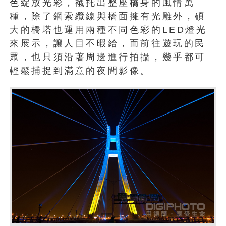
色綻放光彩，襯托出整座橋身的風情萬
種，除了鋼索纜線與橋面擁有光雕外，碩
大的橋塔也運用兩種不同色彩的LED燈光
來展示，讓人目不暇給，而前往遊玩的民
眾，也只須沿著周邊進行拍攝，幾乎都可
輕鬆捕捉到滿意的夜間影像。