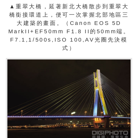
▲重翠大橋，延著新北大橋散步到重翠大
橋銜接環道上，便可一次掌握北部地區三
大建築的畫面。（Canon EOS 5D
MarkII+EF50mm F1.8 II的50mm端。
F7.1,1/500s,ISO 100,AV光圈先決模
式）