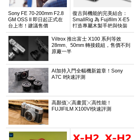
Sony FE 70-200mm F2.8
復古與機能的完美結合：
GM OSS II 即日起正式在
SmallRig 為 Fujifilm X-E5
台上市！建議售價
打造專屬木製手把與快裝
NT$76,980
板配件
Viltrox 推出富士 X100 系列等效
28mm、50mm 轉接鏡組，售價不到
原廠一半
AI加持入門全幅機新篇章！Sony
A7C II快速評測
高顏值╳高畫質╳高性能！
FUJIFILM X100VI快速評測