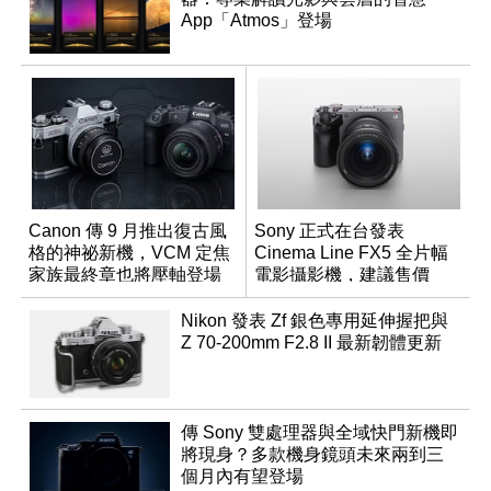
App「Atmos」登場
Canon 傳 9 月推出復古風
Sony 正式在台發表
格的神祕新機，VCM 定焦
Cinema Line FX5 全片幅
家族最終章也將壓軸登場
電影攝影機，建議售價
NT$144,980
Nikon 發表 Zf 銀色專用延伸握把與
Z 70-200mm F2.8 II 最新韌體更新
傳 Sony 雙處理器與全域快門新機即
將現身？多款機身鏡頭未來兩到三
個月內有望登場