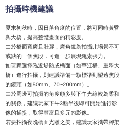
拍攝時機建議
夏末初秋時，因日落角度的位置，將可同時黃昏
與大橋，提高整體畫面的精彩度。
由於橋面寬廣且壯麗，廣角鏡為拍攝此場景不可
或缺的一個焦段，可進一步展現繩索張力。
如玩家選擇臨近堤防或橋面（如華江橋、重翠大
橋）進行拍攝，則建議準備一顆標準到望遠焦段
的鏡頭（如50mm、70~200mm）。
由於周邊可拍攝的角度頗多與下午光線較為柔和
的關係，建議玩家下午3點半後即可開始進行影
像的捕捉，取得豐富且多元的影像。
若要拍攝夜晚橋面光雕之美，建議玩家攜帶腳架