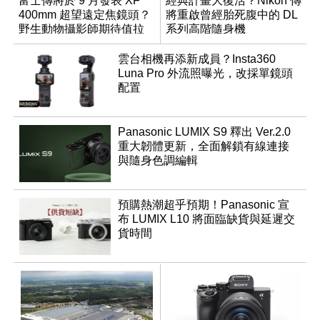
富士傳將於 9 月發表 XF
經典計畫大復活？Nikon 傳
400mm 超望遠定焦鏡頭？
將重啟曾經胎死腹中的 DL
野生動物攝影師期待值拉
系列高階隨身機
滿
雲台相機再添新成員？Insta360
Luna Pro 外流照曝光，改採單鏡頭
配置
Panasonic LUMIX S9 釋出 Ver.2.0
重大韌體更新，全面解鎖有線連接
與隨身色調編輯
預購熱潮超乎預期！Panasonic 宣
布 LUMIX L10 將面臨缺貨與延遲交
貨時間