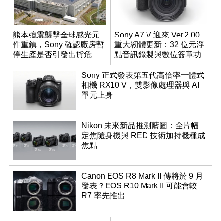
熊本強震襲擊全球感光元
Sony A7 V 迎來 Ver.2.00
件重鎮，Sony 確認廠房暫
重大韌體更新：32 位元浮
停生產是否引發出貨危
點音訊錄製與數位簽章功
機？
能登場
Sony 正式發表第五代高倍率一體式
相機 RX10 V，雙影像處理器與 AI
單元上身
Nikon 未來新品推測藍圖：全片幅
定焦隨身機與 RED 技術加持機種成
焦點
Canon EOS R8 Mark II 傳將於 9 月
發表？EOS R10 Mark II 可能會較
R7 率先推出