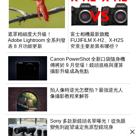
遮罩精細度大升級！
富士相機最新旗艦
Adobe Lightroom 全系列發
FUJIFILM X-H2、X-H2S
表 8 月功能更新
究竟主要差異有哪些？
Canon PowerShot 全新口袋隨身機
傳將於 9 月登場！鏡頭規格與運算
攝影升級成為焦點
拍人像時逆光怎麼拍？最強逆光人
像攝影教程來解答
Sony 多款新鏡頭名單曝光！從魚眼
變焦到超望遠定焦原型鏡現身