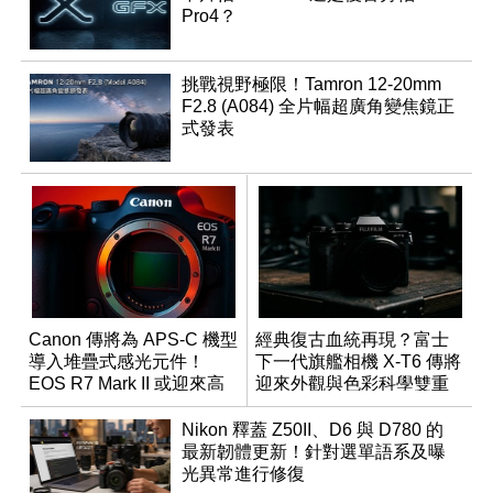
Pro4？
挑戰視野極限！Tamron 12-20mm
F2.8 (A084) 全片幅超廣角變焦鏡正
式發表
Canon 傳將為 APS-C 機型
經典復古血統再現？富士
導入堆疊式感光元件！
下一代旗艦相機 X-T6 傳將
EOS R7 Mark II 或迎來高
迎來外觀與色彩科學雙重
速讀出升級
優化
Nikon 釋蓋 Z50II、D6 與 D780 的
最新韌體更新！針對選單語系及曝
光異常進行修復