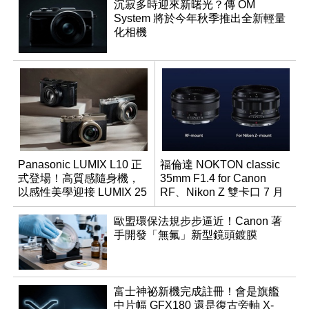
沉寂多時迎來新曙光？傳 OM
System 將於今年秋季推出全新輕量
化相機
Panasonic LUMIX L10 正
福倫達 NOKTON classic
式登場！高質感隨身機，
35mm F1.4 for Canon
以感性美學迎接 LUMIX 25
RF、Nikon Z 雙卡口 7 月
週年
同步登台
歐盟環保法規步步逼近！Canon 著
手開發「無氟」新型鏡頭鍍膜
富士神祕新機完成註冊！會是旗艦
中片幅 GFX180 還是復古旁軸 X-