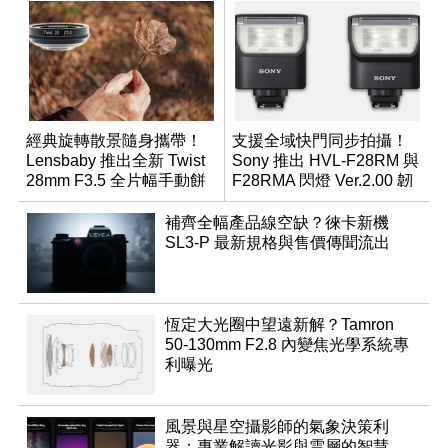
經典旋轉散景隨身攜帶！
支援全域快門同步拍攝！
Lensbaby 推出全新 Twist
Sony 推出 HVL-F28RM 與
28mm F3.5 全片幅手動餅
F28RMA 閃燈 Ver.2.00 韌
乾鏡
體
補齊全幅產品線空缺？徠卡新機
SL3-P 最新規格與售價傳聞流出
恆定大光圈中望遠新解？Tamron
50-130mm F2.8 內變焦光學系統專
利曝光
風景與星空攝影師的氣象決策利
器：專業解讀光影與雲層的智慧