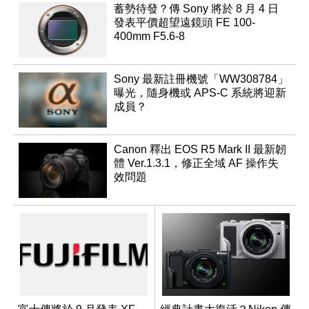
蓄勢待發？傳 Sony 將於 8 月 4 日
發表平價超望遠鏡頭 FE 100-
400mm F5.6-8
Sony 最新註冊機號「WW308784」
曝光，隨身機或 APS-C 系統將迎新
成員？
Canon 釋出 EOS R5 Mark II 最新韌
體 Ver.1.3.1，修正全域 AF 操作失
效問題