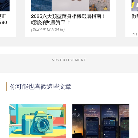
機正
2025六大類型隨身相機選購指南！
做
80
輕鬆拍照畫質至上
(2024年12月24日)
P
ADVERTISEMENT
你可能也喜歡這些文章