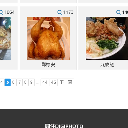
1064
1173
14
鄭婷安
九紋龍
…
4
5
6
7
8
9
44
45
下一頁
關注DIGIPHOTO