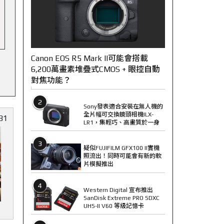
Canon EOS R5 Mark II可能會搭載
6,200萬畫素堆疊式CMOS + 眼控自動
對焦功能？
2
Sony發表適合安裝在無人機的
全片幅可交換鏡頭相機ILX-
81
LR1，集輕巧、高畫質於一身
3
疑似FUJIFILM GFX100 II實機
照流出！同時可能會有新的軟
片模擬推出
4
Western Digital 宣布推出
SanDisk Extreme PRO SDXC
UHS-II V60 等級記憶卡