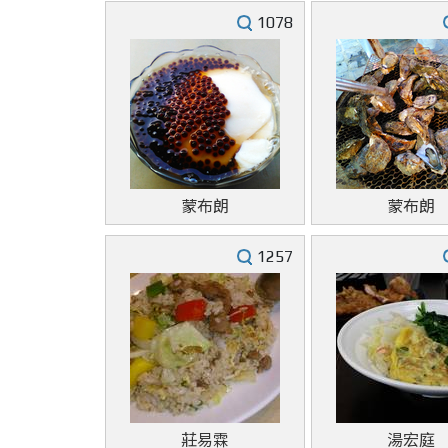
1078
蒙布朗
蒙布朗
1257
莊易霖
湯宏庭