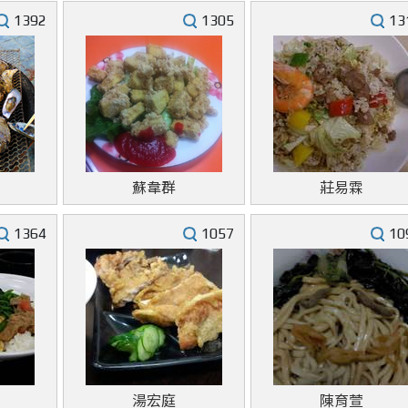
1392
1305
13
蘇韋群
莊易霖
1364
1057
10
湯宏庭
陳育萱