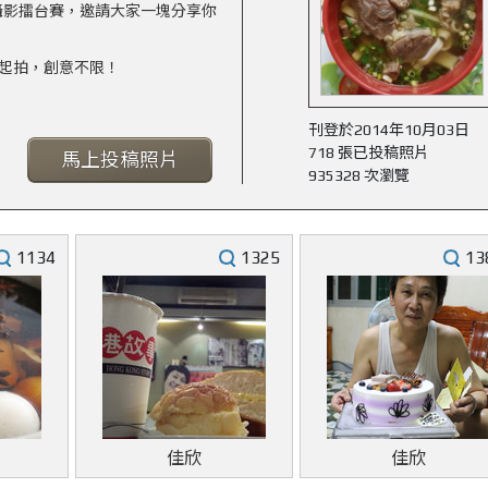
攝影擂台賽，邀請大家一塊分享你
一起拍，創意不限！
刊登於2014年10月03日
718 張已投稿照片
馬上投稿照片
935328 次瀏覽
1134
1325
13
佳欣
佳欣