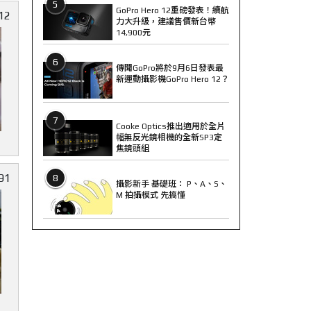
5
GoPro Hero 12重磅發表！續航
12
力大升級，建議售價新台幣
14,900元
6
傳聞GoPro將於9月6日發表最
新運動攝影機GoPro Hero 12？
7
Cooke Optics推出適用於全片
幅無反光鏡相機的全新SP3定
焦鏡頭組
91
8
攝影新手 基礎班： P、A、S、
M 拍攝模式 先搞懂