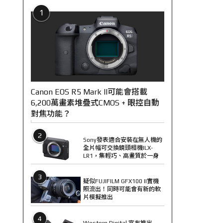
1
Canon EOS R5 Mark II可能會搭載
6,200萬畫素堆疊式CMOS + 眼控自動
對焦功能？
2
Sony發表適合安裝在無人機的
全片幅可交換鏡頭相機ILX-
LR1，集輕巧、高畫質於一身
3
疑似FUJIFILM GFX100 II實機
照流出！同時可能會有新的軟
片模擬推出
4
Western Digital 宣布推出