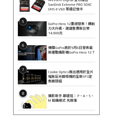
SanDisk Extreme PRO SDXC
UHS-II V60 等級記憶卡
5
GoPro Hero 12重磅發表！續航
力大升級，建議售價新台幣
14,900元
6
傳聞GoPro將於9月6日發表最
新運動攝影機GoPro Hero 12？
7
Cooke Optics推出適用於全片
幅無反光鏡相機的全新SP3定
焦鏡頭組
8
攝影新手 基礎班： P、A、S、
M 拍攝模式 先搞懂