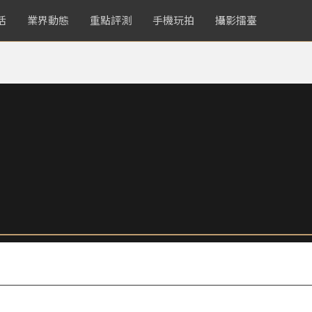
活
業界動態
重點評測
手機玩拍
攝影擂臺