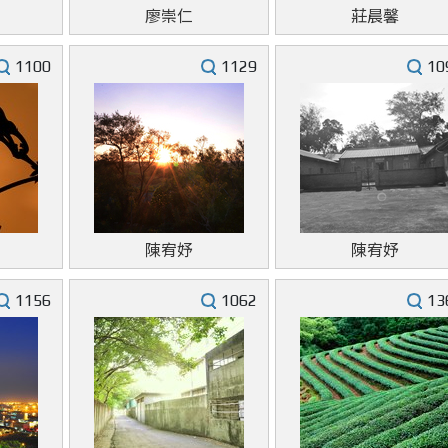
廖崇仁
莊晨馨
1100
1129
10
陳宥妤
陳宥妤
1156
1062
13