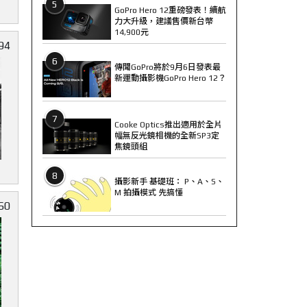
5
GoPro Hero 12重磅發表！續航
力大升級，建議售價新台幣
14,900元
94
6
傳聞GoPro將於9月6日發表最
新運動攝影機GoPro Hero 12？
7
Cooke Optics推出適用於全片
幅無反光鏡相機的全新SP3定
焦鏡頭組
8
攝影新手 基礎班： P、A、S、
M 拍攝模式 先搞懂
60