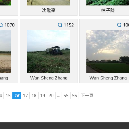
沈陞豪
柚子陳
1070
1152
10
hang
Wan-Sheng Zhang
Wan-Sheng Zhang
…
4
15
16
17
18
19
20
55
56
下一頁