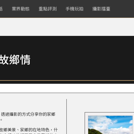
活
業界動態
重點評測
手機玩拍
攝影擂臺
起故鄉情
，透過攝影的方式分享你的家鄉
。
故鄉美景、家鄉的在地特色，什