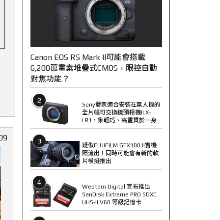
Canon EOS R5 Mark II可能會搭載
6,200萬畫素堆疊式CMOS + 眼控自動
對焦功能？
2
Sony發表適合安裝在無人機的
全片幅可交換鏡頭相機ILX-
LR1，集輕巧、高畫質於一身
09
3
疑似FUJIFILM GFX100 II實機
照流出！同時可能會有新的軟
片模擬推出
4
Western Digital 宣布推出
SanDisk Extreme PRO SDXC
UHS-II V60 等級記憶卡