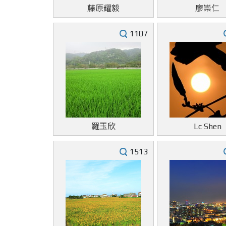
藤原耀毅
廖崇仁
1107
羅玉欣
Lc Shen
1513