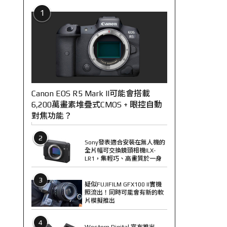
1
Canon EOS R5 Mark II可能會搭載
6,200萬畫素堆疊式CMOS + 眼控自動
對焦功能？
2
Sony發表適合安裝在無人機的
全片幅可交換鏡頭相機ILX-
LR1，集輕巧、高畫質於一身
3
疑似FUJIFILM GFX100 II實機
照流出！同時可能會有新的軟
片模擬推出
4
Western Digital 宣布推出