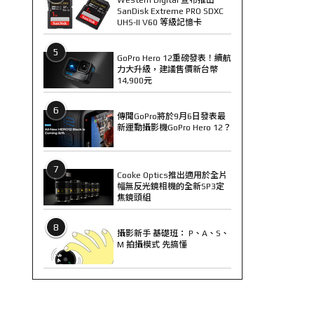
SanDisk Extreme PRO SDXC
UHS-II V60 等級記憶卡
5
GoPro Hero 12重磅發表！續航
力大升級，建議售價新台幣
14,900元
6
傳聞GoPro將於9月6日發表最
新運動攝影機GoPro Hero 12？
7
Cooke Optics推出適用於全片
幅無反光鏡相機的全新SP3定
焦鏡頭組
8
攝影新手 基礎班： P、A、S、
M 拍攝模式 先搞懂