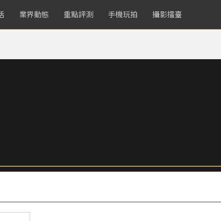
活
業界動態
重點評測
手機玩拍
攝影擂臺