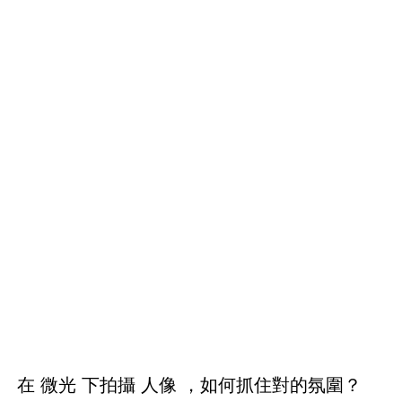
在 微光 下拍攝 人像 ，如何抓住對的氛圍？