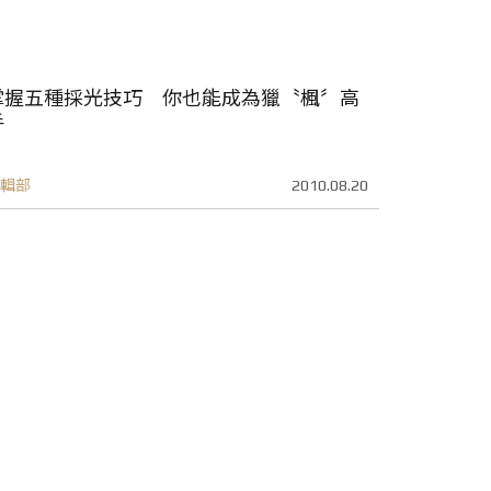
掌握五種採光技巧 你也能成為獵〝楓〞高
手
輯部
2010.08.20