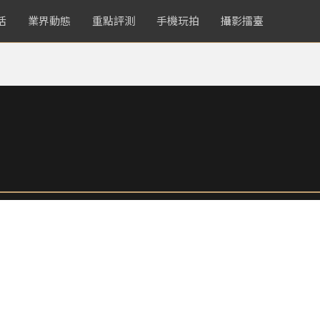
活
業界動態
重點評測
手機玩拍
攝影擂臺