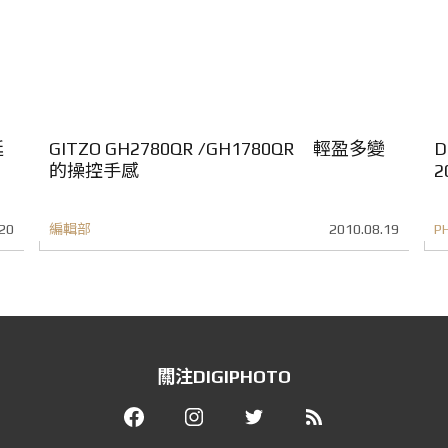
延
GITZO GH2780QR /GH1780QR 輕盈多變
D
的操控手感
2
20
編輯部
2010.08.19
P
關注DIGIPHOTO