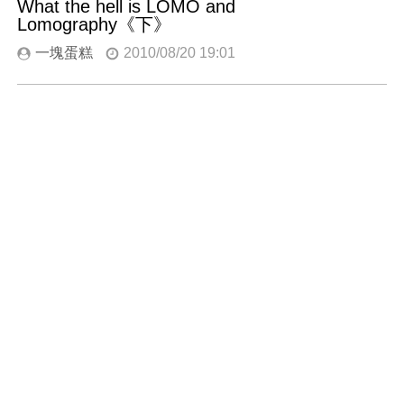
What the hell is LOMO and
Lomography《下》
一塊蛋糕
2010/08/20 19:01