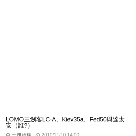
LOMO三劍客LC-A、Kiev35a、Fed50與達太
安（誰?）
一塊蛋糕
2010/11/10 14:00