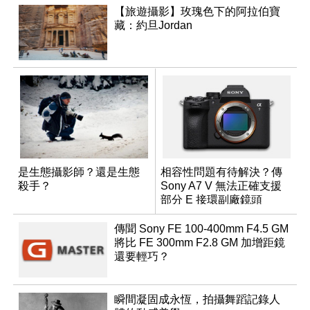
【旅遊攝影】玫瑰色下的阿拉伯寶
藏：約旦Jordan
是生態攝影師？還是生態
相容性問題有待解決？傳
殺手？
Sony A7 V 無法正確支援
部分 E 接環副廠鏡頭
傳聞 Sony FE 100-400mm F4.5 GM
將比 FE 300mm F2.8 GM 加增距鏡
還要輕巧？
瞬間凝固成永恆，拍攝舞蹈記錄人