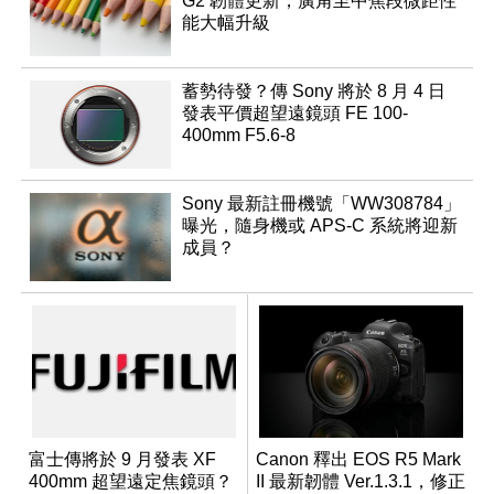
G2 韌體更新，廣角至中焦段微距性
能大幅升級
蓄勢待發？傳 Sony 將於 8 月 4 日
發表平價超望遠鏡頭 FE 100-
400mm F5.6-8
Sony 最新註冊機號「WW308784」
曝光，隨身機或 APS-C 系統將迎新
成員？
富士傳將於 9 月發表 XF
Canon 釋出 EOS R5 Mark
400mm 超望遠定焦鏡頭？
II 最新韌體 Ver.1.3.1，修正