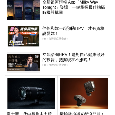
全新銀河預報 App「Milky Way
Tonight」登場，一鍵掌握最佳拍攝
時機與構圖
伴侶和妳一起預防HPV，才有資格
說愛妳！
PR（台灣癌症基金會）
立即諮詢HPV！是對自己健康最好
的投資，把握現在不嫌晚！
PR（台灣癌症基金會）
富士新一代中長焦主力鏡
橫拍豎拍補光都沒問題！