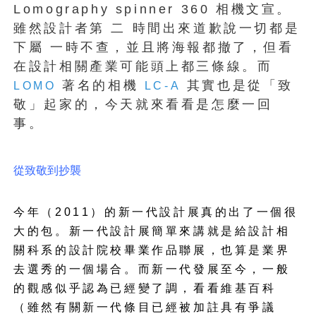
Lomography spinner 360 相機文宣。
雖然設計者第 二 時間出來道歉說一切都是
下屬 一時不查，並且將海報都撤了，但看
在設計相關產業可能頭上都三條線。而
著名的相機
其實也是從「致
LOMO
LC-A
敬」起家的，今天就來看看是怎麼一回
事。
從致敬到抄襲
今年（2011）的新一代設計展真的出了一個很
大的包。新一代設計展簡單來講就是給設計相
關科系的設計院校畢業作品聯展，也算是業界
去選秀的一個場合。而新一代發展至今，一般
的觀感似乎認為已經變了調，看看維基百科
（雖然有關新一代條目已經被加註具有爭議