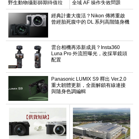
野生動物攝影師期待值拉
全域 AF 操作失效問題
滿
經典計畫大復活？Nikon 傳將重啟
曾經胎死腹中的 DL 系列高階隨身機
雲台相機再添新成員？Insta360
Luna Pro 外流照曝光，改採單鏡頭
配置
Panasonic LUMIX S9 釋出 Ver.2.0
重大韌體更新，全面解鎖有線連接
與隨身色調編輯