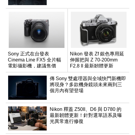
Sony 正式在台發表
Nikon 發表 Zf 銀色專用延
Cinema Line FX5 全片幅
伸握把與 Z 70-200mm
電影攝影機，建議售價
F2.8 II 最新韌體更新
NT$144,980
傳 Sony 雙處理器與全域快門新機即
將現身？多款機身鏡頭未來兩到三
個月內有望登場
Nikon 釋蓋 Z50II、D6 與 D780 的
最新韌體更新！針對選單語系及曝
光異常進行修復