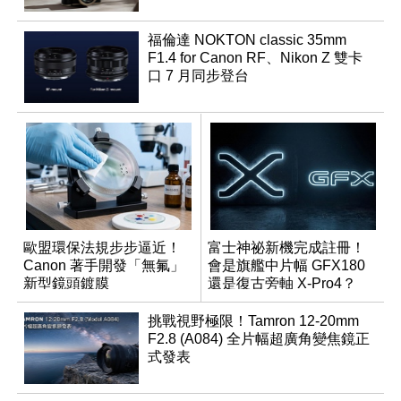
福倫達 NOKTON classic 35mm
F1.4 for Canon RF、Nikon Z 雙卡
口 7 月同步登台
歐盟環保法規步步逼近！
富士神祕新機完成註冊！
Canon 著手開發「無氟」
會是旗艦中片幅 GFX180
新型鏡頭鍍膜
還是復古旁軸 X-Pro4？
挑戰視野極限！Tamron 12-20mm
F2.8 (A084) 全片幅超廣角變焦鏡正
式發表