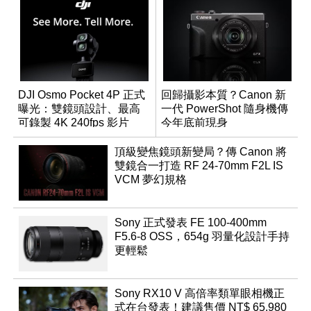
DJI Osmo Pocket 4P 正式
回歸攝影本質？Canon 新
曝光：雙鏡頭設計、最高
一代 PowerShot 隨身機傳
可錄製 4K 240fps 影片
今年底前現身
頂級變焦鏡頭新變局？傳 Canon 將
雙鏡合一打造 RF 24-70mm F2L IS
VCM 夢幻規格
Sony 正式發表 FE 100-400mm
F5.6-8 OSS，654g 羽量化設計手持
更輕鬆
Sony RX10 V 高倍率類單眼相機正
式在台發表！建議售價 NT$ 65,980