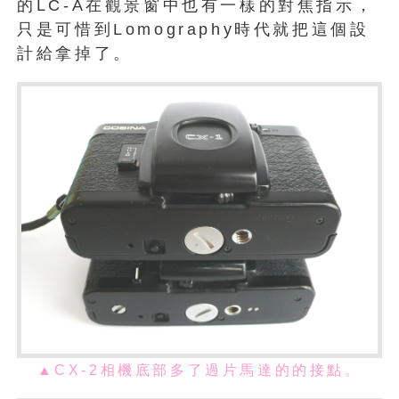
的LC-A在觀景窗中也有一樣的對焦指示，
只是可惜到Lomography時代就把這個設
計給拿掉了。
▲CX-2相機底部多了過片馬達的的接點。