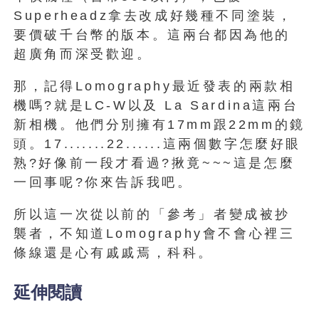
Superheadz拿去改成好幾種不同塗裝，
要價破千台幣的版本。這兩台都因為他的
超廣角而深受歡迎。
那，記得Lomography最近發表的兩款相
機嗎?就是LC-W以及 La Sardina這兩台
新相機。他們分別擁有17mm跟22mm的鏡
頭。17.......22......這兩個數字怎麼好眼
熟?好像前一段才看過?揪竟~~~這是怎麼
一回事呢?你來告訴我吧。
所以這一次從以前的「參考」者變成被抄
襲者，不知道Lomography會不會心裡三
條線還是心有戚戚焉，科科。
延伸閱讀