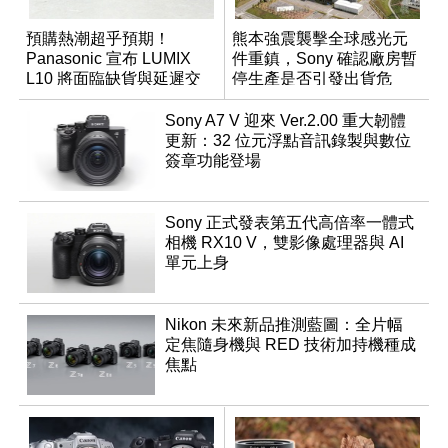
預購熱潮超乎預期！
熊本強震襲擊全球感光元
Panasonic 宣布 LUMIX
件重鎮，Sony 確認廠房暫
L10 將面臨缺貨與延遲交
停生產是否引發出貨危
貨時間
機？
Sony A7 V 迎來 Ver.2.00 重大韌體
更新：32 位元浮點音訊錄製與數位
簽章功能登場
Sony 正式發表第五代高倍率一體式
相機 RX10 V，雙影像處理器與 AI
單元上身
Nikon 未來新品推測藍圖：全片幅
定焦隨身機與 RED 技術加持機種成
焦點