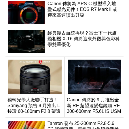
Canon 傳將為 APS-C 機型導入堆
疊式感光元件！EOS R7 Mark II 或
迎來高速讀出升級
經典復古血統再現？富士下一代旗
艦相機 X-T6 傳將迎來外觀與色彩科
學雙重優化
德韓光學大廠聯手打造！
Canon 傳將於 9 月推出全
Samyang 預告 8 月推出 L
新 RF 超望遠變焦鏡頭 RF
接環 60-180mm F2.8 望遠
300-600mm F5.6L IS USM
變焦鏡
Tamron 發布 25-200mm F2.8-5.6