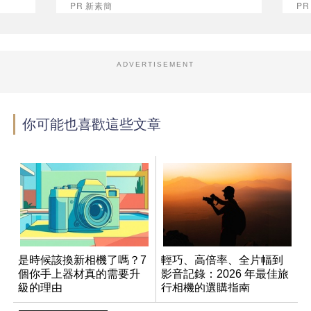
PR 新素簡
PR
ADVERTISEMENT
你可能也喜歡這些文章
是時候該換新相機了嗎？7
輕巧、高倍率、全片幅到
個你手上器材真的需要升
影音記錄：2026 年最佳旅
級的理由
行相機的選購指南