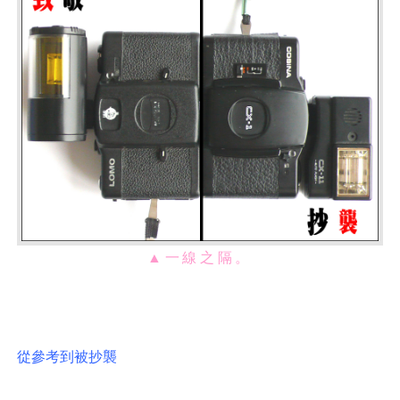
▲一線之隔。
從參考到被抄襲