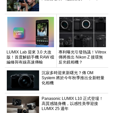
LUMIX Lab 迎來 3.0 大改
專利曝光引發熱議！Viltrox
版！首度解鎖手機 RAW 檔
傳將推出 Nikon Z 接環無
編修與有線高速傳輸
反光鏡相機？
沉寂多時迎來新曙光？傳 OM
System 將於今年秋季推出全新輕量
化相機
Panasonic LUMIX L10 正式登場！
高質感隨身機，以感性美學迎接
LUMIX 25 週年