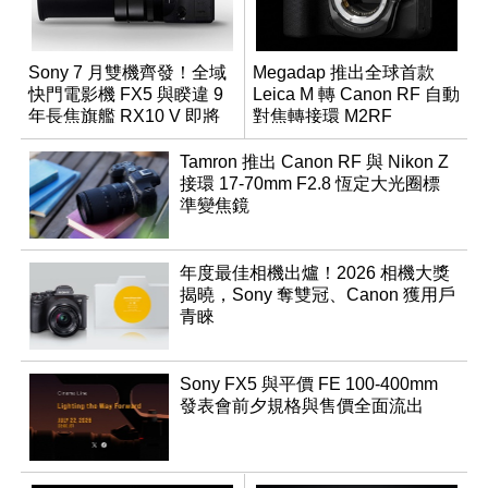
Sony 7 月雙機齊發！全域
Megadap 推出全球首款
快門電影機 FX5 與睽違 9
Leica M 轉 Canon RF 自動
年長焦旗艦 RX10 V 即將
對焦轉接環 M2RF
登場
Tamron 推出 Canon RF 與 Nikon Z
接環 17-70mm F2.8 恆定大光圈標
準變焦鏡
年度最佳相機出爐！2026 相機大獎
揭曉，Sony 奪雙冠、Canon 獲用戶
青睞
Sony FX5 與平價 FE 100-400mm
發表會前夕規格與售價全面流出