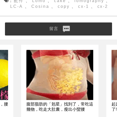
配件
Lomo
cake
lomography
、
、
、
、
LC-A
Cosina
copy
cx-1
cx-2
、
、
、
、
留言
，腰
腹部脂肪的「剋星」找到了，常吃這
起
幾物，吃走大肚囊，瘦出小蠻腰
了