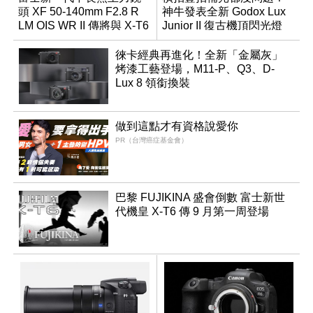
頭 XF 50-140mm F2.8 R
神牛發表全新 Godox Lux
LM OIS WR II 傳將與 X-T6
Junior II 復古機頂閃光燈
同步亮相
徠卡經典再進化！全新「金屬灰」
烤漆工藝登場，M11-P、Q3、D-
Lux 8 領銜換裝
做到這點才有資格說愛你
PR（台灣癌症基金會）
巴黎 FUJIKINA 盛會倒數 富士新世
代機皇 X-T6 傳 9 月第一周登場