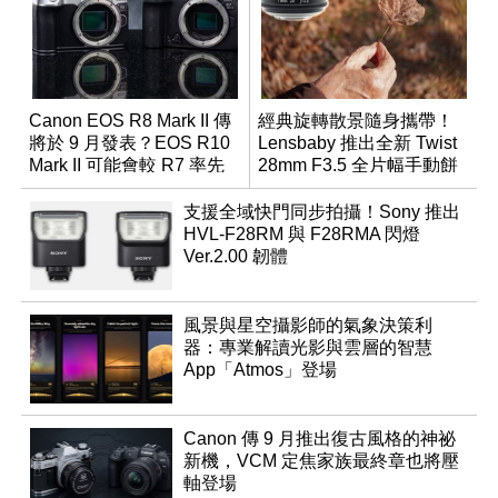
Canon EOS R8 Mark II 傳
經典旋轉散景隨身攜帶！
將於 9 月發表？EOS R10
Lensbaby 推出全新 Twist
Mark II 可能會較 R7 率先
28mm F3.5 全片幅手動餅
推出
乾鏡
支援全域快門同步拍攝！Sony 推出
HVL-F28RM 與 F28RMA 閃燈
Ver.2.00 韌體
風景與星空攝影師的氣象決策利
器：專業解讀光影與雲層的智慧
App「Atmos」登場
Canon 傳 9 月推出復古風格的神祕
新機，VCM 定焦家族最終章也將壓
軸登場