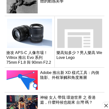
體的動感美學
搶攻 APS-C 人像市場！
樂高知多少？男人樂高 We
Viltrox 推出 Evo 系列
Love Lego
75mm F1.8 與 90mm F2.2
雙定焦望遠鏡頭
Adobe 推出新 XD 樣式工具：內側
陰影、外框筆觸和角度漸層
神秘 女人 帶我 環遊世界 之 香港
篇，什麼時候也能來 台灣 嗎？