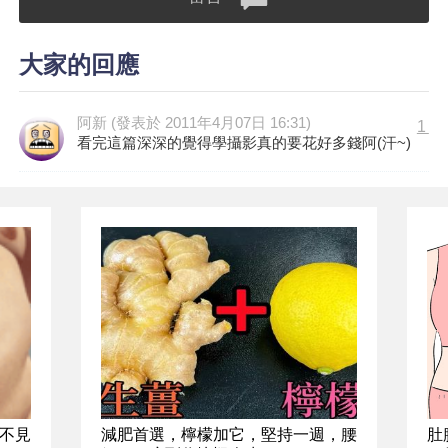
大家的回應
阿新 (發表於 2011年4月07日 16:31)
1
看完這篇深深的覺得學攝影真的要花好多錢阿(汗~)
不見
減肥首選，檸檬加它，堅持一週，腰
肚