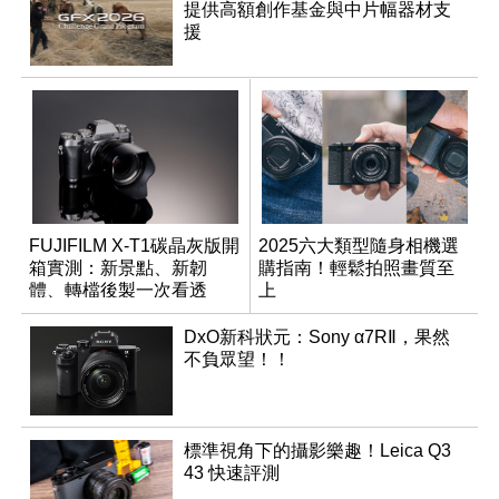
提供高額創作基金與中片幅器材支
援
FUJIFILM X-T1碳晶灰版開
2025六大類型隨身相機選
箱實測：新景點、新韌
購指南！輕鬆拍照畫質至
體、轉檔後製一次看透
上
DxO新科狀元：Sony α7RⅡ，果然
不負眾望！！
標準視角下的攝影樂趣！Leica Q3
43 快速評測