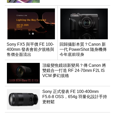
Sony FX5 與平價 FE 100-
回歸攝影本質？Canon 新
400mm 發表會前夕規格與
一代 PowerShot 隨身機傳
售價全面流出
今年底前現身
頂級變焦鏡頭新變局？傳 Canon 將
雙鏡合一打造 RF 24-70mm F2L IS
VCM 夢幻規格
Sony 正式發表 FE 100-400mm
F5.6-8 OSS，654g 羽量化設計手持
更輕鬆