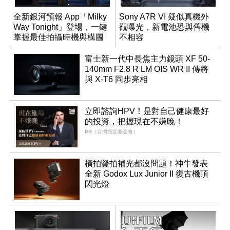
全新銀河預報 App「Milky
Sony A7R VI 疑似真機外
Way Tonight」登場，一鍵
觀曝光，新電池恐與舊機
掌握最佳拍攝時機與構圖
不相容
富士新一代中長焦主力鏡頭 XF 50-
140mm F2.8 R LM OIS WR II 傳將
與 X-T6 同步亮相
立即諮詢HPV！是對自己健康最好
的投資，把握現在不嫌晚！
PR（台灣癌症基金會）
橫拍豎拍補光都沒問題！神牛發表
全新 Godox Lux Junior II 復古機頂
閃光燈