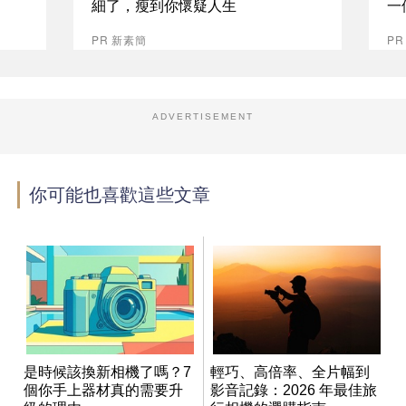
細了，瘦到你懷疑人生
一
PR 新素簡
PR
ADVERTISEMENT
你可能也喜歡這些文章
是時候該換新相機了嗎？7
輕巧、高倍率、全片幅到
個你手上器材真的需要升
影音記錄：2026 年最佳旅