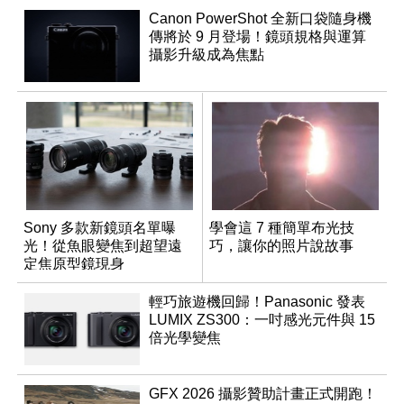
Canon PowerShot 全新口袋隨身機
傳將於 9 月登場！鏡頭規格與運算
攝影升級成為焦點
Sony 多款新鏡頭名單曝
學會這 7 種簡單布光技
光！從魚眼變焦到超望遠
巧，讓你的照片說故事
定焦原型鏡現身
輕巧旅遊機回歸！Panasonic 發表
LUMIX ZS300：一吋感光元件與 15
倍光學變焦
GFX 2026 攝影贊助計畫正式開跑！