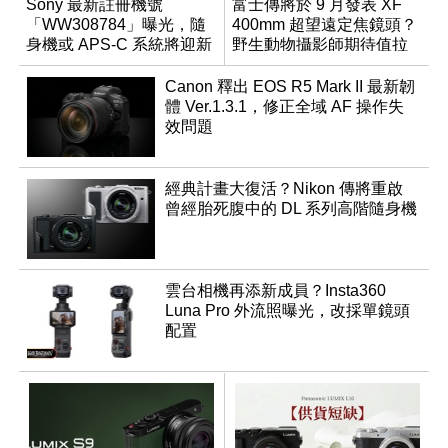
Sony 最新註冊機號
富士傳將於 9 月發表 XF
「WW308784」曝光，隨
400mm 超望遠定焦鏡頭？
身機或 APS-C 系統將迎新
野生動物攝影師期待值拉
成員？
滿
Canon 釋出 EOS R5 Mark II 最新韌
體 Ver.1.3.1，修正全域 AF 操作失
效問題
經典計畫大復活？Nikon 傳將重啟
曾經胎死腹中的 DL 系列高階隨身機
雲台相機再添新成員？Insta360
Luna Pro 外流照曝光，改採單鏡頭
配置