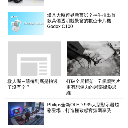
燈具大廠跨界新嘗試？神牛推出首
款具備透明觀景窗的數位卡片機
Godox C100
救人喔～這捲到底是拍過
打破全局框架！7 個讓照片
了沒有？？
更有想像力的局部攝影思
維
Philips全新OLED 935大型顯示器炫
彩登場，打造極致感官氛圍享受