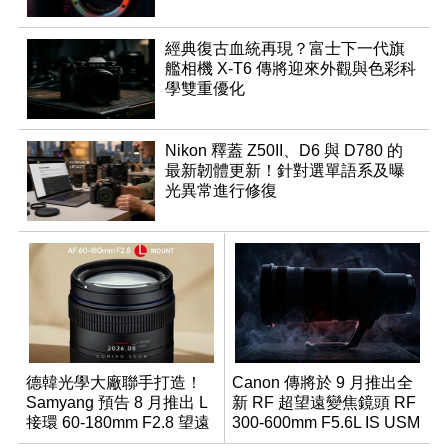
經典復古血統再現？富士下一代旗
艦相機 X-T6 傳將迎來外觀與色彩科
學雙重優化
Nikon 釋蓋 Z50II、D6 與 D780 的
最新韌體更新！針對選單語系及曝
光異常進行修復
德韓光學大廠聯手打造！
Canon 傳將於 9 月推出全
Samyang 預告 8 月推出 L
新 RF 超望遠變焦鏡頭 RF
接環 60-180mm F2.8 望遠
300-600mm F5.6L IS USM
變焦鏡