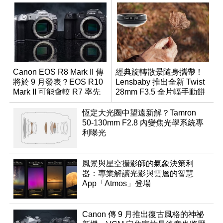
Canon EOS R8 Mark II 傳
經典旋轉散景隨身攜帶！
將於 9 月發表？EOS R10
Lensbaby 推出全新 Twist
Mark II 可能會較 R7 率先
28mm F3.5 全片幅手動餅
推出
乾鏡
恆定大光圈中望遠新解？Tamron
50-130mm F2.8 內變焦光學系統專
利曝光
風景與星空攝影師的氣象決策利
器：專業解讀光影與雲層的智慧
App「Atmos」登場
Canon 傳 9 月推出復古風格的神祕