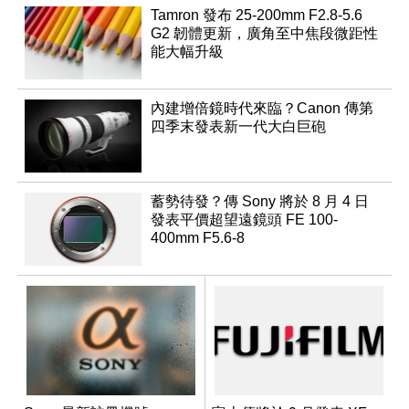
Tamron 發布 25-200mm F2.8-5.6
G2 韌體更新，廣角至中焦段微距性
能大幅升級
內建增倍鏡時代來臨？Canon 傳第
四季末發表新一代大白巨砲
蓄勢待發？傳 Sony 將於 8 月 4 日
發表平價超望遠鏡頭 FE 100-
400mm F5.6-8