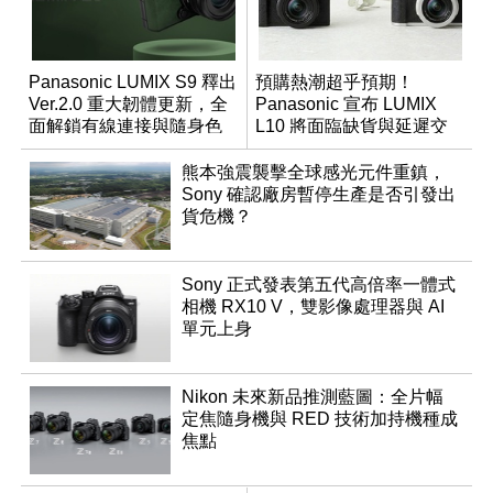
Panasonic LUMIX S9 釋出
預購熱潮超乎預期！
Ver.2.0 重大韌體更新，全
Panasonic 宣布 LUMIX
面解鎖有線連接與隨身色
L10 將面臨缺貨與延遲交
調編輯
貨時間
熊本強震襲擊全球感光元件重鎮，
Sony 確認廠房暫停生產是否引發出
貨危機？
Sony 正式發表第五代高倍率一體式
相機 RX10 V，雙影像處理器與 AI
單元上身
Nikon 未來新品推測藍圖：全片幅
定焦隨身機與 RED 技術加持機種成
焦點