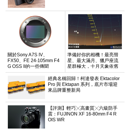
關於Sony A7S IV、
準備好你的相機！最亮彗
FX50、FE 24-105mm F4
星、最大滿月、獵戶座流
G OSS II的一些傳聞
星群極大，十月天象依舊
精彩！
經典名稱回歸！柯達發表 Ektacolor
Pro 與 Ektapan 系列，底片市場迎
來品牌重整新局
【評測】輕巧╳高畫質╳六級防手
震：FUJINON XF 16-80mm F4 R
OIS WR