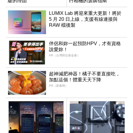
級的理由
行相機的選購指南
LUMIX Lab 將迎來重大更新！將於
5 月 20 日上線，支援有線連接與
RAW 檔後製
伴侶和妳一起預防HPV，才有資格
說愛妳！
PR（台灣癌症基金會）
超神減肥神器！橘子不要直接吃，
加點這個！體重天天下降
PR（新素簡）