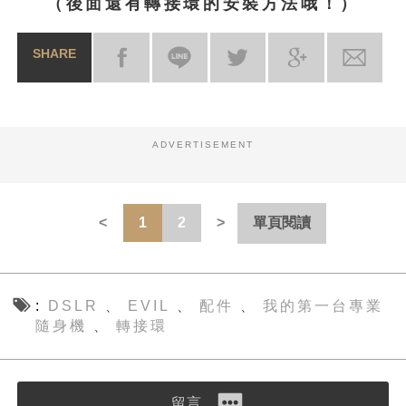
（後面還有轉接環的安裝方法哦！）
SHARE
ADVERTISEMENT
1
2
單頁閱讀
DSLR
EVIL
配件
我的第一台專業
、
、
、
隨身機
轉接環
、
留言