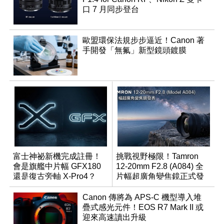
口 7 月同步登台
歐盟環保法規步步逼近！Canon 著
手開發「無氟」新型鏡頭鍍膜
富士神祕新機完成註冊！
挑戰視野極限！Tamron
會是旗艦中片幅 GFX180
12-20mm F2.8 (A084) 全
還是復古旁軸 X-Pro4？
片幅超廣角變焦鏡正式發
表
Canon 傳將為 APS-C 機型導入堆
疊式感光元件！EOS R7 Mark II 或
迎來高速讀出升級