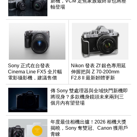
新機，VCM 定焦家族最終章也將壓
軸登場
Sony 正式在台發表
Nikon 發表 Zf 銀色專用延
Cinema Line FX5 全片幅
伸握把與 Z 70-200mm
電影攝影機，建議售價
F2.8 II 最新韌體更新
NT$144,980
傳 Sony 雙處理器與全域快門新機即
將現身？多款機身鏡頭未來兩到三
個月內有望登場
年度最佳相機出爐！2026 相機大獎
揭曉，Sony 奪雙冠、Canon 獲用戶
青睞