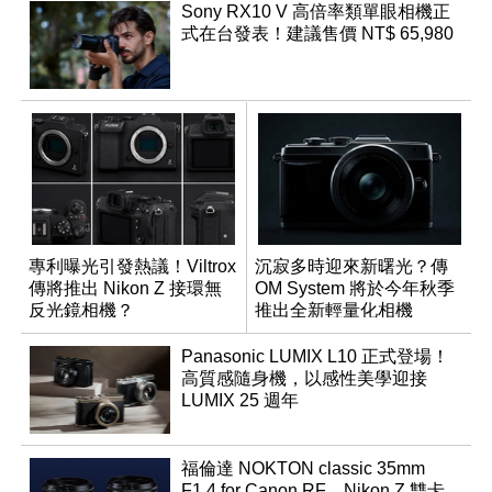
Sony RX10 V 高倍率類單眼相機正
式在台發表！建議售價 NT$ 65,980
專利曝光引發熱議！Viltrox
沉寂多時迎來新曙光？傳
傳將推出 Nikon Z 接環無
OM System 將於今年秋季
反光鏡相機？
推出全新輕量化相機
Panasonic LUMIX L10 正式登場！
高質感隨身機，以感性美學迎接
LUMIX 25 週年
福倫達 NOKTON classic 35mm
F1.4 for Canon RF、Nikon Z 雙卡