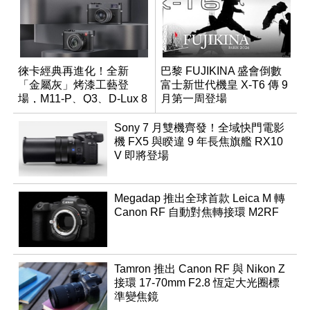
徠卡經典再進化！全新
巴黎 FUJIKINA 盛會倒數
「金屬灰」烤漆工藝登
富士新世代機皇 X-T6 傳 9
場，M11-P、Q3、D-Lux 8
月第一周登場
領銜換裝
Sony 7 月雙機齊發！全域快門電影
機 FX5 與睽違 9 年長焦旗艦 RX10
V 即將登場
Megadap 推出全球首款 Leica M 轉
Canon RF 自動對焦轉接環 M2RF
Tamron 推出 Canon RF 與 Nikon Z
接環 17-70mm F2.8 恆定大光圈標
準變焦鏡