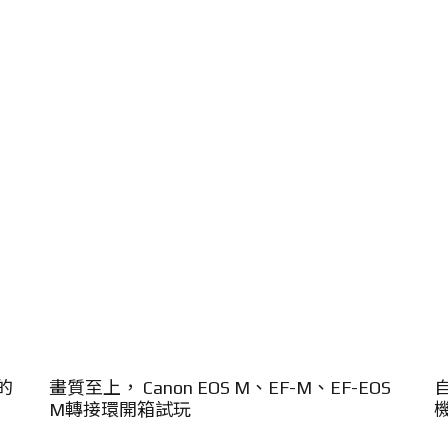
的
畫質至上， Canon EOS M、EF-M、EF-EOS
自
M轉接環開箱試玩