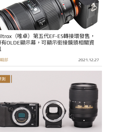
iltrox（唯卓）第五代EF-E5轉接環發售，
帶有OLDE顯示幕，可顯示銜接鏡頭相關資
訊
輯部
2021.12.27
評測