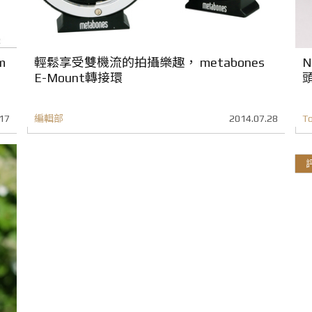
m
輕鬆享受雙機流的拍攝樂趣， metabones
N
E-Mount轉接環
17
編輯部
2014.07.28
T