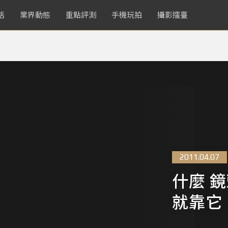
活
業界動態
重點評測
手機玩拍
攝影擂臺
2011.04.07
什麼 
就靠它