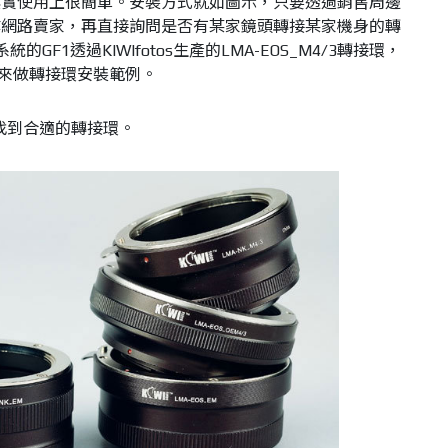
其實使用上很簡單。安裝方式就如圖示，只要透過銷售周邊
尋網路賣家，再直接詢問是否有某家鏡頭轉接某家機身的轉
系統的GF1透過KIWIfotos生產的LMA-EOS_M4/3轉接環，
.8L鏡頭來做轉接環安裝範例。
找到合適的轉接環。