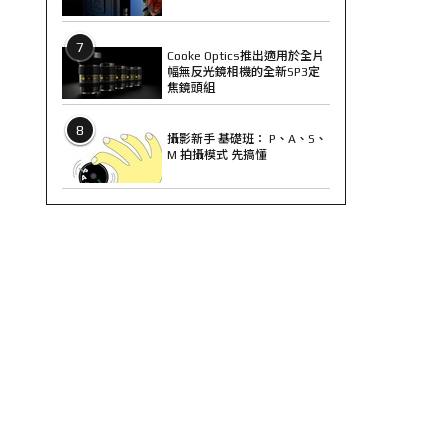
7
Cooke Optics推出適用於全片
幅無反光鏡相機的全新SP3定
焦鏡頭組
8
攝影新手 基礎班： P、A、S、
M 拍攝模式 先搞懂