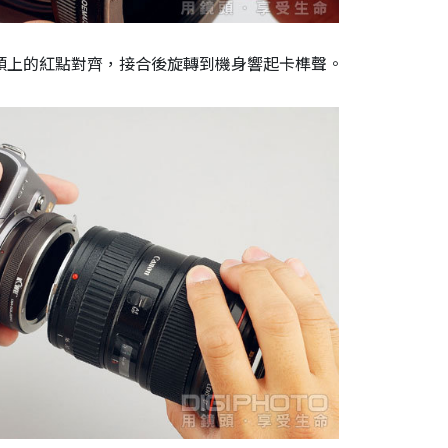
頭上的紅點對齊，接合後旋轉到機身響起卡榫聲。