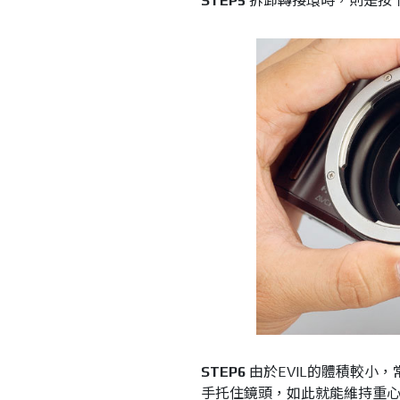
STEP5
拆卸轉接環時，則是按
STEP6
由於EVIL的體積較小
手托住鏡頭，如此就能維持重