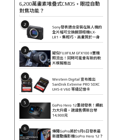
6,200萬畫素堆疊式CMOS + 眼控自動
對焦功能？
2
Sony發表適合安裝在無人機的
全片幅可交換鏡頭相機ILX-
LR1，集輕巧、高畫質於一身
3
疑似FUJIFILM GFX100 II實機
照流出！同時可能會有新的軟
片模擬推出
4
Western Digital 宣布推出
SanDisk Extreme PRO SDXC
UHS-II V60 等級記憶卡
5
GoPro Hero 12重磅發表！續航
力大升級，建議售價新台幣
14,900元
6
傳聞GoPro將於9月6日發表最
新運動攝影機GoPro Hero 12？