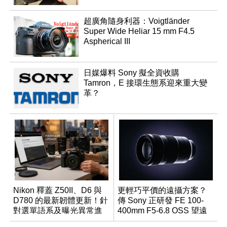
超廣角隨身利器：Voigtländer
Super Wide Heliar 15 mm F4.5
Aspherical III
日媒爆料 Sony 擬全資收購
Tamron，E 接環生態系迎來重大變
革？
Nikon 釋蓋 Z50II、D6 與
更輕巧平價的遠攝方案？
D780 的最新韌體更新！針
傳 Sony 正研發 FE 100-
對選單語系及曝光異常進
400mm F5-6.8 OSS 望遠
行修復
變焦鏡頭