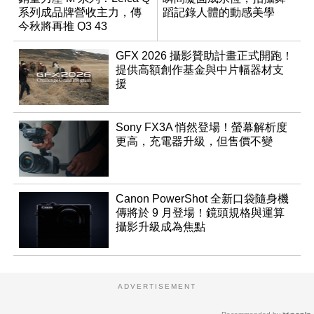
系列成品牌營收主力，傳
蹈記錄人體的動感美學
今秋將再推 Q3 43
Monochrom
GFX 2026 攝影贊助計畫正式開跑！
提供高額創作基金與中片幅器材支
援
Sony FX3A 悄然登場！螢幕解析度
更高，充電器升級，但售價不變
Canon PowerShot 全新口袋隨身機
傳將於 9 月登場！鏡頭規格與運算
攝影升級成為焦點
ADVERTISEMENT