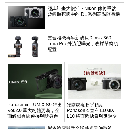
經典計畫大復活？Nikon 傳將重啟
曾經胎死腹中的 DL 系列高階隨身機
雲台相機再添新成員？Insta360
Luna Pro 外流照曝光，改採單鏡頭
配置
Panasonic LUMIX S9 釋出
預購熱潮超乎預期！
Ver.2.0 重大韌體更新，全
Panasonic 宣布 LUMIX
面解鎖有線連接與隨身色
L10 將面臨缺貨與延遲交
調編輯
貨時間
熊本強震襲擊全球感光元件重鎮，