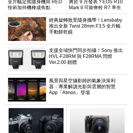
全片幅定焦隨身機與 RED
將於 9 月發表？EOS R10
技術加持機種成焦點
Mark II 可能會較 R7 率先
推出
經典旋轉散景隨身攜帶！Lensbaby
推出全新 Twist 28mm F3.5 全片幅
手動餅乾鏡
支援全域快門同步拍攝！Sony 推出
HVL-F28RM 與 F28RMA 閃燈
Ver.2.00 韌體
風景與星空攝影師的氣象決策利
器：專業解讀光影與雲層的智慧
App「Atmos」登場