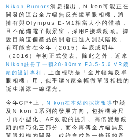
消息指出，Nikon可能正在
Nikon Rumors
開發的這台全片幅無反光鏡單眼相機，將
擁有與Olympus E-M1相當大小的體積，
且不配備電子觀景窗，採用F接環鏡頭。據
說目前這個產品的開發已進入測試階段，
有可能會在今年（2015）年底或明年
（2016）年初正式發表。除此之外，近來
Nikon註冊了一顆28-80mm F3.5-5.6 VR鏡
，上面標明是「全片幅無反單
頭的設計專利
眼相機」用，似乎讓N家全幅微單眼相機的
誕生增添一線曙光。
今年CP+上，
中談
Nikon在本站的採訪報導
及Nikon 1系列的發展方向，包括機身尺
寸再小型化、AF效能的提升、高倍變焦鏡
頭的輕巧化三部分，而今再傳全片幅無反
單眼相機的開發，或許會成為一條新的產