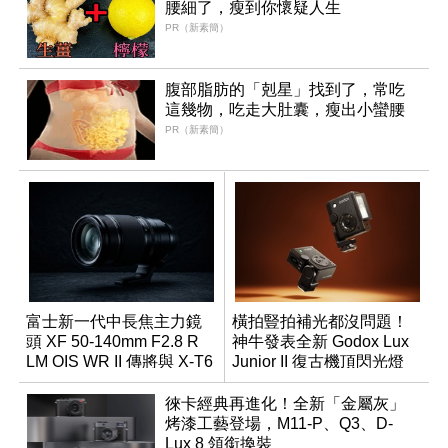
腰細了，瘦到你懷疑人生
PR（新素簡）
腹部脂肪的「剋星」找到了，常吃
這幾物，吃走大肚囊，瘦出小蠻腰
PR（新素簡）
富士新一代中長焦主力鏡
橫拍豎拍補光都沒問題！
頭 XF 50-140mm F2.8 R
神牛發表全新 Godox Lux
LM OIS WR II 傳將與 X-T6
Junior II 復古機頂閃光燈
同步亮相
徠卡經典再進化！全新「金屬灰」
烤漆工藝登場，M11-P、Q3、D-
Lux 8 領銜換裝