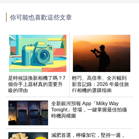
你可能也喜歡這些文章
是時候該換新相機了嗎？7
輕巧、高倍率、全片幅到
個你手上器材真的需要升
影音記錄：2026 年最佳旅
級的理由
行相機的選購指南
全新銀河預報 App「Milky Way
Tonight」登場，一鍵掌握最佳拍攝
時機與構圖
減肥首選，檸檬加它，堅持一週，