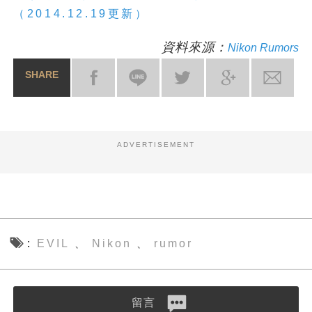
（2014.12.19更新）
資料來源：
Nikon Rumors
SHARE
ADVERTISEMENT
EVIL
Nikon
rumor
、
、
留言