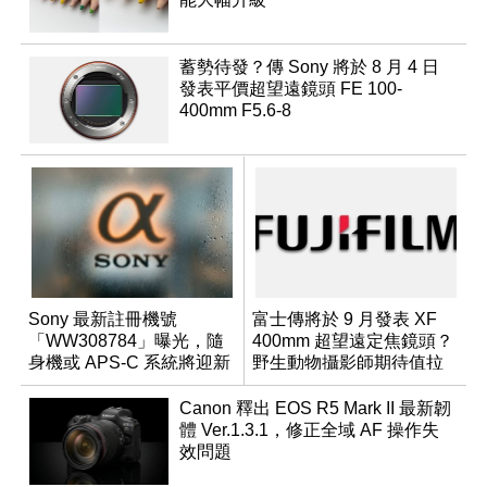
蓄勢待發？傳 Sony 將於 8 月 4 日
發表平價超望遠鏡頭 FE 100-
400mm F5.6-8
Sony 最新註冊機號
富士傳將於 9 月發表 XF
「WW308784」曝光，隨
400mm 超望遠定焦鏡頭？
身機或 APS-C 系統將迎新
野生動物攝影師期待值拉
成員？
滿
Canon 釋出 EOS R5 Mark II 最新韌
體 Ver.1.3.1，修正全域 AF 操作失
效問題