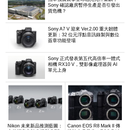
Sony 確認廠房暫停生產是否引發出
貨危機？
Sony A7 V 迎來 Ver.2.00 重大韌體
更新：32 位元浮點音訊錄製與數位
簽章功能登場
Sony 正式發表第五代高倍率一體式
相機 RX10 V，雙影像處理器與 AI
單元上身
Nikon 未來新品推測藍圖：
Canon EOS R8 Mark II 傳