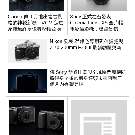
Canon 傳 9 月推出復古風
Sony 正式在台發表
格的神祕新機，VCM 定焦
Cinema Line FX5 全片幅
家族最終章也將壓軸登場
電影攝影機，建議售價
NT$144,980
Nikon 發表 Zf 銀色專用延伸握把與
Z 70-200mm F2.8 II 最新韌體更新
傳 Sony 雙處理器與全域快門新機即
將現身？多款機身鏡頭未來兩到三
個月內有望登場