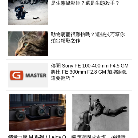
是生態攝影師？還是生態殺手？
動物萌寵很難拍嗎？這些技巧幫你
拍出精彩之作
傳聞 Sony FE 100-400mm F4.5 GM
將比 FE 300mm F2.8 GM 加增距鏡
還要輕巧？
銷量力壓 M 系列！Leica Q
瞬間凝固成永恆，拍攝舞