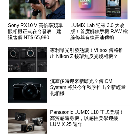
Sony RX10 V 高倍率類單
LUMIX Lab 迎來 3.0 大改
眼相機正式在台發表！建
版！首度解鎖手機 RAW 檔
議售價 NT$ 65,980
編修與有線高速傳輸
專利曝光引發熱議！Viltrox 傳將推
出 Nikon Z 接環無反光鏡相機？
沉寂多時迎來新曙光？傳 OM
System 將於今年秋季推出全新輕量
化相機
Panasonic LUMIX L10 正式登場！
高質感隨身機，以感性美學迎接
LUMIX 25 週年