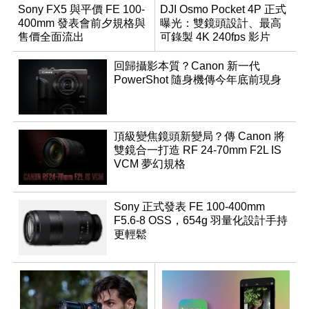
Sony FX5 與平價 FE 100-
DJI Osmo Pocket 4P 正式
400mm 發表會前夕規格與
曝光：雙鏡頭設計、最高
售價全面流出
可錄製 4K 240fps 影片
回歸攝影本質？Canon 新一代
PowerShot 隨身機傳今年底前現身
頂級變焦鏡頭新變局？傳 Canon 將
雙鏡合一打造 RF 24-70mm F2L IS
VCM 夢幻規格
Sony 正式發表 FE 100-400mm
F5.6-8 OSS，654g 羽量化設計手持
更輕鬆