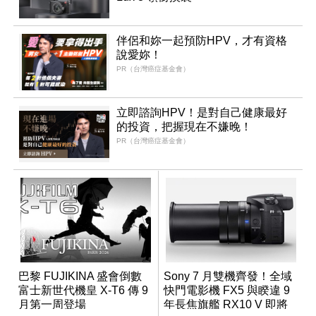
伴侶和妳一起預防HPV，才有資格
說愛妳！
PR（台灣癌症基金會）
立即諮詢HPV！是對自己健康最好
的投資，把握現在不嫌晚！
PR（台灣癌症基金會）
巴黎 FUJIKINA 盛會倒數
Sony 7 月雙機齊發！全域
富士新世代機皇 X-T6 傳 9
快門電影機 FX5 與睽違 9
月第一周登場
年長焦旗艦 RX10 V 即將