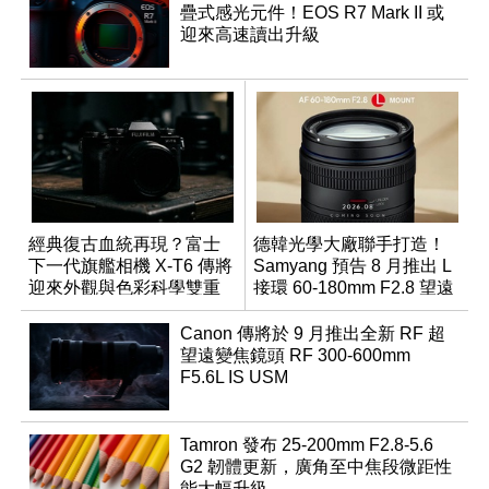
疊式感光元件！EOS R7 Mark II 或
迎來高速讀出升級
經典復古血統再現？富士
德韓光學大廠聯手打造！
下一代旗艦相機 X-T6 傳將
Samyang 預告 8 月推出 L
迎來外觀與色彩科學雙重
接環 60-180mm F2.8 望遠
優化
變焦鏡
Canon 傳將於 9 月推出全新 RF 超
望遠變焦鏡頭 RF 300-600mm
F5.6L IS USM
Tamron 發布 25-200mm F2.8-5.6
G2 韌體更新，廣角至中焦段微距性
能大幅升級