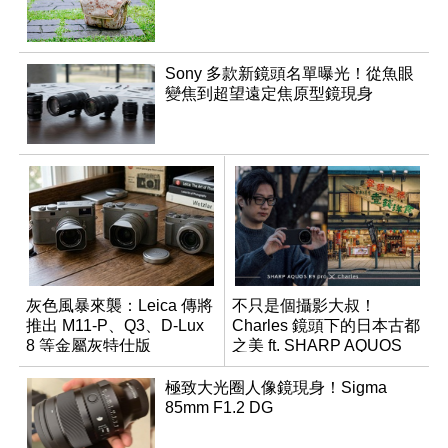
Sony 多款新鏡頭名單曝光！從魚眼
變焦到超望遠定焦原型鏡現身
灰色風暴來襲：Leica 傳將
不只是個攝影大叔！
推出 M11-P、Q3、D-Lux
Charles 鏡頭下的日本古都
8 等金屬灰特仕版
之美 ft. SHARP AQUOS
R9 pro
極致大光圈人像鏡現身！Sigma
85mm F1.2 DG