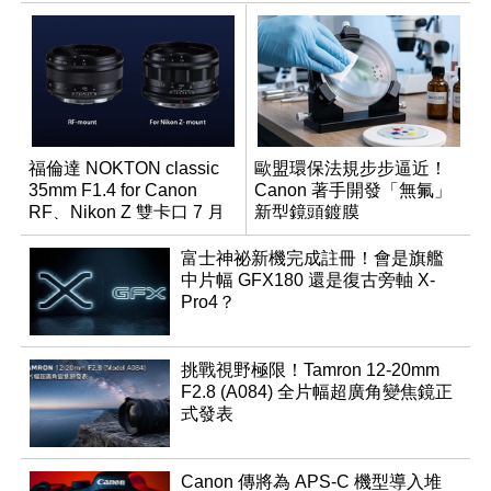
福倫達 NOKTON classic
歐盟環保法規步步逼近！
35mm F1.4 for Canon
Canon 著手開發「無氟」
RF、Nikon Z 雙卡口 7 月
新型鏡頭鍍膜
同步登台
富士神祕新機完成註冊！會是旗艦
中片幅 GFX180 還是復古旁軸 X-
Pro4？
挑戰視野極限！Tamron 12-20mm
F2.8 (A084) 全片幅超廣角變焦鏡正
式發表
Canon 傳將為 APS-C 機型導入堆