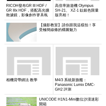
RICOH發布GR III HDF /
高倍率旅遊機 Olympus
GR IIIx HDF，搭配高光擴
SH-21、 XZ-1 鈦銀色限量
散濾鏡，影像創作更具氛
版亮相！
圍！
【攝影教室】請你跟我這樣拍！享
受極簡線條的構圖魅力
相機背帶綁法 教學
M4/3 系統新旗艦：
Panasonic Lumix DMC-
GH2 評測
UNICODE H1N1-Mini數位沙漠迷彩
開箱