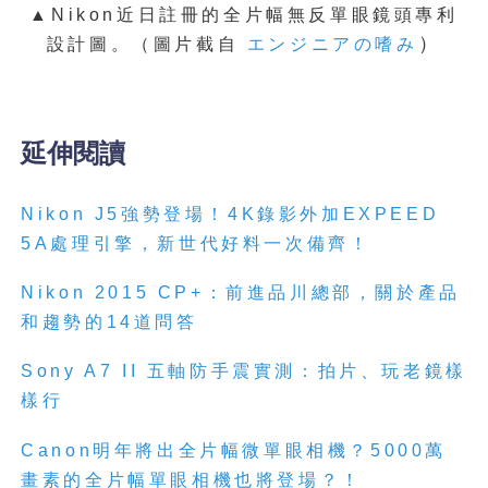
▲Nikon近日註冊的全片幅無反單眼鏡頭專利
）
設計圖。（圖片截自
エンジニアの嗜み
延伸閱讀
Nikon J5強勢登場！4K錄影外加EXPEED
5A處理引擎，新世代好料一次備齊！
Nikon 2015 CP+：前進品川總部，關於產品
和趨勢的14道問答
Sony A7 II 五軸防手震實測：拍片、玩老鏡樣
樣行
Canon明年將出全片幅微單眼相機？5000萬
畫素的全片幅單眼相機也將登場？！