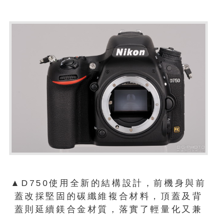
▲D750使用全新的結構設計，前機身與前
蓋改採堅固的碳纖維複合材料，頂蓋及背
蓋則延續鎂合金材質，落實了輕量化又兼