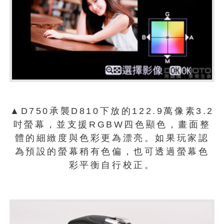
▲D750承襲D810下放的122.9萬像素3.2
吋螢幕，並支援RGBW四色顯色，畫面整
體的細緻度與色彩更為漂亮。如果玩家認
為預設的螢幕稍有色偏，也可透過螢幕色
彩平衡自行校正。