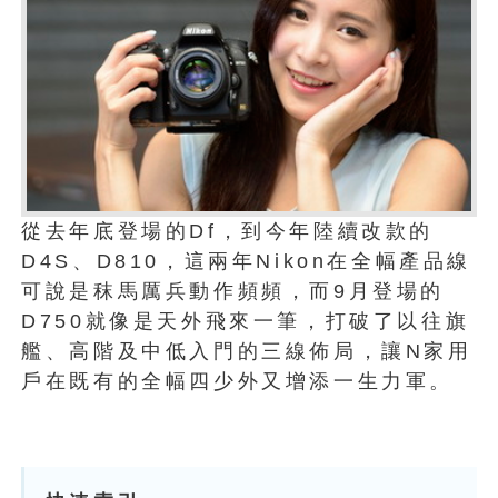
從去年底登場的Df，到今年陸續改款的
D4S、D810，這兩年Nikon在全幅產品線
可說是秣馬厲兵動作頻頻，而9月登場的
D750就像是天外飛來一筆，打破了以往旗
艦、高階及中低入門的三線佈局，讓N家用
戶在既有的全幅四少外又增添一生力軍。