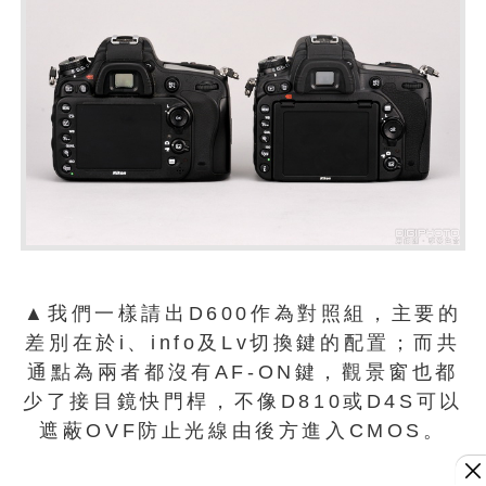
▲我們一樣請出D600作為對照組，主要的
差別在於i、info及Lv切換鍵的配置；而共
通點為兩者都沒有AF-ON鍵，觀景窗也都
少了接目鏡快門桿，不像D810或D4S可以
遮蔽OVF防止光線由後方進入CMOS。