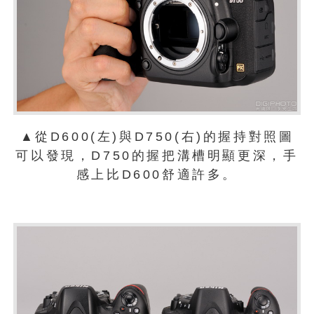
▲從D600(左)與D750(右)的握持對照圖
可以發現，D750的握把溝槽明顯更深，手
感上比D600舒適許多。