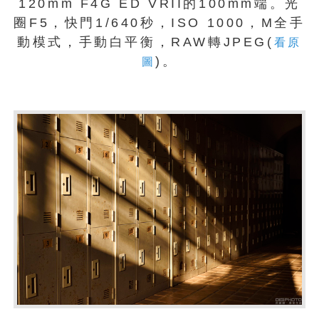
120mm F4G ED VRII的100mm端。光
圈F5，快門1/640秒，ISO 1000，M全手
動模式，手動白平衡，RAW轉JPEG(
看原
)。
圖