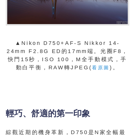
▲Nikon D750+AF-S Nikkor 14-
24mm F2.8G ED的17mm端。光圈F8，
快門15秒，ISO 100，M全手動模式，手
動白平衡，RAW轉JPEG(
)。
看原圖
輕巧、舒適的第一印象
綜觀近期的機身革新，D750是N家全幅最