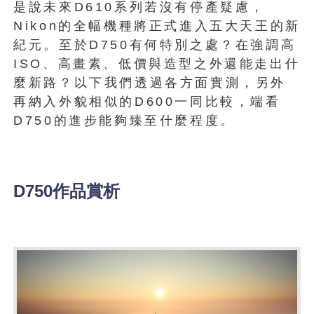
是說未來D610系列若沒有停產疑慮，
Nikon的全幅機種將正式進入五大天王的新
紀元。至於D750有何特別之處？在強調高
ISO、高畫素、低價與造型之外還能走出什
麼新路？以下我們透過各方面實測，另外
再納入外貌相似的D600一同比較，端看
D750的進步能夠臻至什麼程度。
D750作品賞析