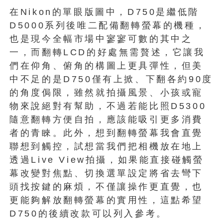
在Nikon的單眼版圖中，D750是繼低階
D5000系列後唯二配備翻轉螢幕的機種，
也是現今全幅市場中寥寥可數的其中之
一，而翻轉LCD的好處無需贅述，它讓我
們在仰角、俯角的構圖上更具彈性，但美
中不足的是D750僅有上掀、下翻各約90度
的角度侷限，雖然就拍攝風景、小孩或寵
物來說絕對有幫助，不過若能比照D5300
隨意翻轉方便自拍，應該能吸引更多消費
者的青睞。此外，想到翻轉螢幕我會直覺
聯想到觸控，試想當我們把相機放在地上
透過Live View拍攝，如果能直接碰觸螢
幕改變對焦點、切換選單設定將省去彎下
頭找按鍵的麻煩，不僅讓操作更直覺，也
更能夠解放翻轉螢幕的實用性，這點希望
D750的後續改款可以列入參考。