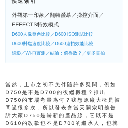
快速索引
外觀第一印象／翻轉螢幕／操控介面／
EFFECTS特效模式
D600人像發色比較／D600 ISO測試比較
D600對焦速度比較／D600連拍效能比較
錄影／Wi-Fi實測／結論：值得敗？／更多實拍
當然，上市之初不免伴隨許多疑問，例如
D750是不是D700的後繼機種？推出
D750的市場考量為何？我想原廠大概是被
問過很多次，所以發表會當天開宗明義告
訴大家D750是嶄新的產品線，它既不是
D610的改款也不是D700的繼承人，也就