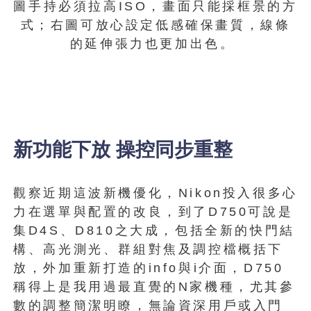
圖手持必須拉高ISO，畫面只能採框景的方
式；右圖可放心設定低感確保畫質，線條
的延伸張力也更加出色。
新功能下放 操控同步重整
觀察近期這波新機優化，Nikon投入很多心
力在選單與配置的改良，到了D750可說是
集D4S、D810之大成，包括全新的快門結
構、高光測光、群組對焦及調控檔概括下
放，外加重新打造的info與i介面，D750
稱得上是我用過最直覺的N家機種，尤其參
數的調整簡潔明瞭，無論資深用戶或入門