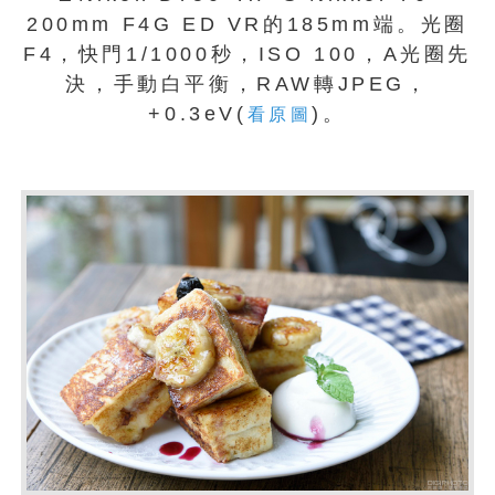
200mm F4G ED VR的185mm端。光圈
F4，快門1/1000秒，ISO 100，A光圈先
決，手動白平衡，RAW轉JPEG，
+0.3eV(
)。
看原圖