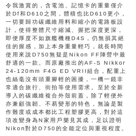
令我激賞的，含電池、記憶卡的重量僅介
於Df和D610之間，體積也比D610更小，
一切要歸功碳纖維用料和縮小的電路板設
計，使得整體尺寸縮減、握把深度更深，
即便厚度不如旗艦機種D4S，仍無損其絕
佳的握感，加上本身重量輕巧，就長時間
使用來說D750無疑是Nikon FF陣營中最
舒適的一款。而原廠推出的AF-S Nikkor
24-120mm F4G ED VRII組合，配重上
也絲毫沒有頭重腳輕的困擾，一機一鏡非
常適合旅行、街拍等使用需求。至於全新
導入的碳纖維複合外殼前蓋，除了輕便外
亦兼顧強韌、不易變形的特色，無論是製
作難度或成本都比工程塑膠更高，對於這
項改變身為N家用戶樂見其成，足以證明
Nikon對於D750的全能定位與重視程度。