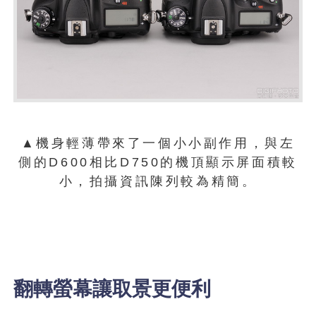
▲機身輕薄帶來了一個小小副作用，與左
側的D600相比D750的機頂顯示屏面積較
小，拍攝資訊陳列較為精簡。
翻轉螢幕讓取景更便利