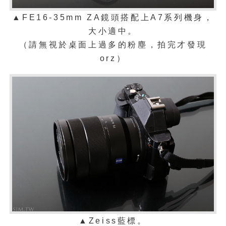
FE16-35mm ZA鏡頭搭配上A7系列機身，
▲
大小適中。
（
請無視於桌面上過多的粉塵，拍完才發現
orz）
▲
Zeiss藍標。