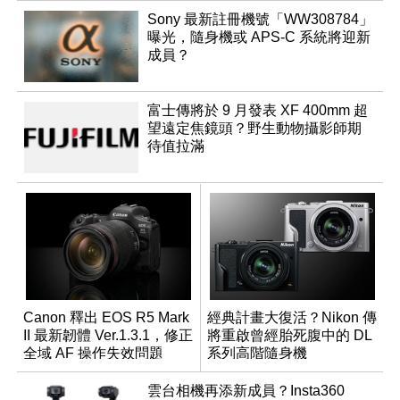
Sony 最新註冊機號「WW308784」
曝光，隨身機或 APS-C 系統將迎新
成員？
富士傳將於 9 月發表 XF 400mm 超
望遠定焦鏡頭？野生動物攝影師期
待值拉滿
Canon 釋出 EOS R5 Mark
經典計畫大復活？Nikon 傳
II 最新韌體 Ver.1.3.1，修正
將重啟曾經胎死腹中的 DL
全域 AF 操作失效問題
系列高階隨身機
雲台相機再添新成員？Insta360