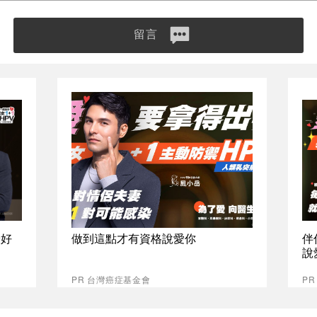
留言
最好
做到這點才有資格說愛你
伴
說
PR 台灣癌症基金會
P