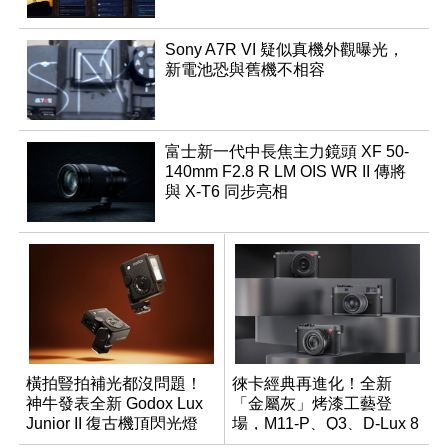
Sony A7R VI 疑似真機外觀曝光，
新電池恐與舊機不相容
富士新一代中長焦主力鏡頭 XF 50-
140mm F2.8 R LM OIS WR II 傳將
與 X-T6 同步亮相
橫拍豎拍補光都沒問題！
徠卡經典再進化！全新
神牛發表全新 Godox Lux
「金屬灰」烤漆工藝登
Junior II 復古機頂閃光燈
場，M11-P、Q3、D-Lux 8
領銜換裝