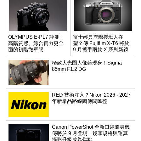
OLYMPUS E-PL7 評測：
富士經典旗艦接班人在
高階質感、綜合實力更全
望？傳 Fujifilm X-T6 將於
面的初階微單眼
9 月攜手兩款 X 系列新鏡
頭登場
極致大光圈人像鏡現身！Sigma
85mm F1.2 DG
RED 技術注入？Nikon 2026 - 2027
年新韋品路線圖傳聞匯整
Canon PowerShot 全新口袋隨身機
傳將於 9 月登場！鏡頭規格與運算
攝影升級成為焦點