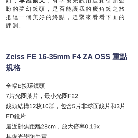
頭，
孝感動天
，有幸搶先試用這顆引頸企
盼的夢幻鏡頭，是否能讓我的廣角鏡之旅
抵達一個美好的終點，趕緊來看看下面的
評測。
Zeiss FE 16-35mm F4 ZA OSS 重點
規格
全幅E接環鏡頭
7片光圈葉片，最小光圈F22
鏡頭結構12枚10群，包含5片非球面鏡片和3片
ED鏡片
最近對焦距離28cm，放大倍率0.19x
具備光學防手震