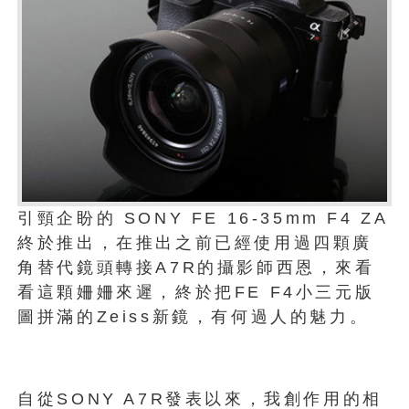
引頸企盼的 SONY FE 16-35mm F4 ZA
終於推出，在推出之前已經使用過四顆廣
角替代鏡頭轉接A7R的攝影師西恩，來看
看這顆姍姍來遲，終於把FE F4小三元版
圖拼滿的Zeiss新鏡，有何過人的魅力。
自從SONY A7R發表以來，我創作用的相