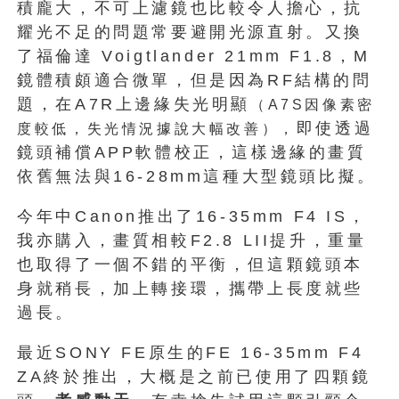
積龐大，不可上濾鏡也比較令人擔心，抗
耀光不足的問題常要避開光源直射。又換
了福倫達 Voigtlander 21mm F1.8，M
鏡體積頗適合微單，但是因為RF結構的問
題，在A7R上邊緣失光明顯
（A7S因像素密
即使透過
度較低，失光情況據說大幅改善），
鏡頭補償APP軟體校正，這樣邊緣的畫質
依舊無法與16-28mm這種大型鏡頭比擬。
今年中Canon推出了16-35mm F4 IS，
我亦購入，畫質相較F2.8 LII提升，重量
也取得了一個不錯的平衡，但這顆鏡頭本
身就稍長，加上轉接環，攜帶上長度就些
過長。
最近SONY FE原生的FE 16-35mm F4
ZA終於推出，大概是之前已使用了四顆鏡