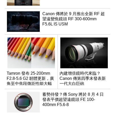
Canon 傳將於 9 月推出全新 RF 超
望遠變焦鏡頭 RF 300-600mm
F5.6L IS USM
Tamron 發布 25-200mm
內建增倍鏡時代來臨？
F2.8-5.6 G2 韌體更新，廣
Canon 傳第四季末發表新
角至中焦段微距性能大幅
一代大白巨砲
升級
蓄勢待發？傳 Sony 將於 8 月 4 日
發表平價超望遠鏡頭 FE 100-
400mm F5.6-8