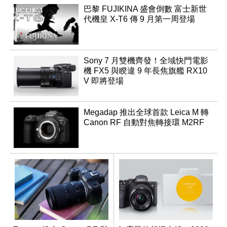
巴黎 FUJIKINA 盛會倒數 富士新世
代機皇 X-T6 傳 9 月第一周登場
Sony 7 月雙機齊發！全域快門電影
機 FX5 與睽違 9 年長焦旗艦 RX10
V 即將登場
Megadap 推出全球首款 Leica M 轉
Canon RF 自動對焦轉接環 M2RF