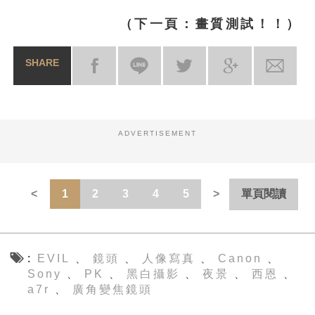
（下一頁：畫質測試！！）
SHARE
ADVERTISEMENT
1
2
3
4
5
單頁閱讀
EVIL
鏡頭
人像寫真
Canon
、
、
、
、
Sony
PK
黑白攝影
夜景
西恩
、
、
、
、
、
a7r
廣角變焦鏡頭
、