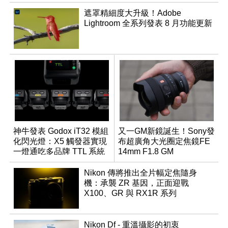
遮罩精細度大升級！Adobe
Lightroom 全系列發表 8 月功能更新
神牛發表 Godox iT32 模組
又一GM新鏡誕生！Sony發
化閃光燈：X5 觸發器實現
布超廣角大光圈定焦鏡FE
一燈通吃多品牌 TTL 系統
14mm F1.8 GM
Nikon 傳將推出全片幅定焦隨身
機：承襲 ZR 基因，正面迎戰
X100、GR 與 RX1R 系列
Nikon Df - 重溫攝影的初衷