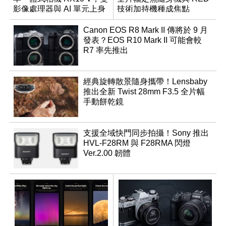
影像處理器與 AI 單元上身
技術加持機種成焦點
Canon EOS R8 Mark II 傳將於 9 月
發表？EOS R10 Mark II 可能會較
R7 率先推出
經典旋轉散景隨身攜帶！Lensbaby
推出全新 Twist 28mm F3.5 全片幅
手動餅乾鏡
支援全域快門同步拍攝！Sony 推出
HVL-F28RM 與 F28RMA 閃燈
Ver.2.00 韌體