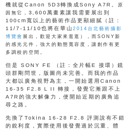
機就從Canon 5D3轉換成Sony A7R。
原
3,600萬畫素讓我需要展出到
因無它，
100cm寬以上的藝術作品更顯細膩（註：
11/7-11/10也將在華山
2014
台北藝術攝影
展出，歡迎大家來逛逛），
而SONY新
博覽會
的感光元件，
強大的動態寬容度，讓創作有更
多調校的空間。
但是 SONY FE （註：全片幅E 接環）鏡
頭群剛問世，版圖尚未完善。而我的作品
大都以廣角視野為主，一開始選用Canon
16-35 F2.8 L II 轉接，發覺它漸跟不上
A7R的強大解像力，便開始近期的廣角追
尋之路。
先換了Tokina 16-28 F2.8 評測說有不錯
的銳利度，實際使用後發覺過於沉重、體