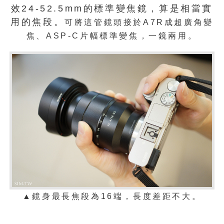
效24-52.5mm的標準變焦鏡，算是相當實
用的焦段。
可將這管鏡頭接於A7R成超廣角變
焦、ASP-C片幅標準變焦，一鏡兩用。
▲
鏡身最長焦段為16端，長度差距不大。