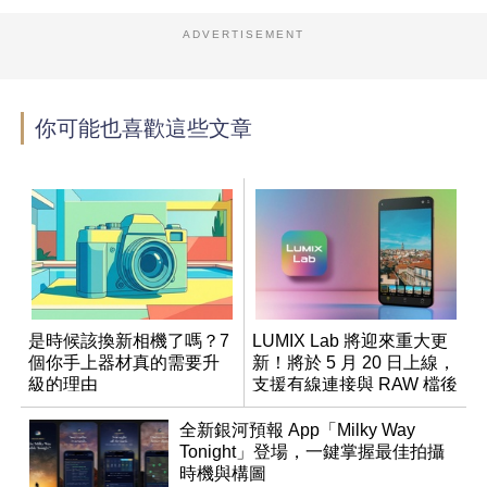
ADVERTISEMENT
你可能也喜歡這些文章
是時候該換新相機了嗎？7
LUMIX Lab 將迎來重大更
個你手上器材真的需要升
新！將於 5 月 20 日上線，
級的理由
支援有線連接與 RAW 檔後
製
全新銀河預報 App「Milky Way
Tonight」登場，一鍵掌握最佳拍攝
時機與構圖