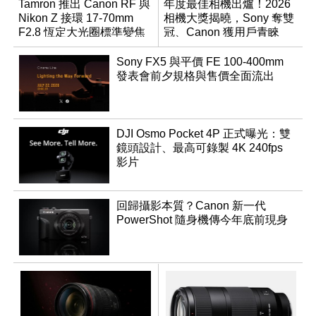
Tamron 推出 Canon RF 與
年度最佳相機出爐！2026
Nikon Z 接環 17-70mm
相機大獎揭曉，Sony 奪雙
F2.8 恆定大光圈標準變焦
冠、Canon 獲用戶青睞
鏡
Sony FX5 與平價 FE 100-400mm
發表會前夕規格與售價全面流出
DJI Osmo Pocket 4P 正式曝光：雙
鏡頭設計、最高可錄製 4K 240fps
影片
回歸攝影本質？Canon 新一代
PowerShot 隨身機傳今年底前現身