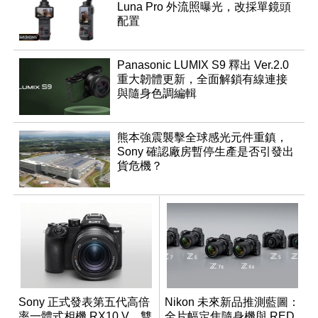
Luna Pro 外流照曝光，改採單鏡頭
配置
Panasonic LUMIX S9 釋出 Ver.2.0
重大韌體更新，全面解鎖有線連接
與隨身色調編輯
熊本強震襲擊全球感光元件重鎮，
Sony 確認廠房暫停生產是否引發出
貨危機？
Sony 正式發表第五代高倍
Nikon 未來新品推測藍圖：
率一體式相機 RX10 V，雙
全片幅定焦隨身機與 RED