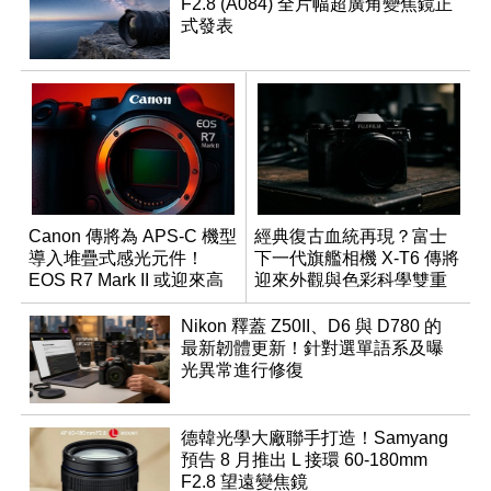
F2.8 (A084) 全片幅超廣角變焦鏡正
式發表
Canon 傳將為 APS-C 機型
經典復古血統再現？富士
導入堆疊式感光元件！
下一代旗艦相機 X-T6 傳將
EOS R7 Mark II 或迎來高
迎來外觀與色彩科學雙重
速讀出升級
優化
Nikon 釋蓋 Z50II、D6 與 D780 的
最新韌體更新！針對選單語系及曝
光異常進行修復
德韓光學大廠聯手打造！Samyang
預告 8 月推出 L 接環 60-180mm
F2.8 望遠變焦鏡