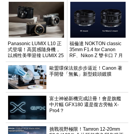
Panasonic LUMIX L10 正
福倫達 NOKTON classic
式登場！高質感隨身機，
35mm F1.4 for Canon
以感性美學迎接 LUMIX 25
RF、Nikon Z 雙卡口 7 月
週年
同步登台
歐盟環保法規步步逼近！Canon 著
手開發「無氟」新型鏡頭鍍膜
富士神祕新機完成註冊！會是旗艦
中片幅 GFX180 還是復古旁軸 X-
Pro4？
挑戰視野極限！Tamron 12-20mm