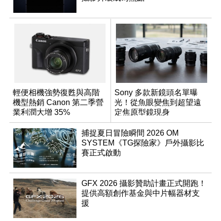
輕便相機強勢復甦與高階
Sony 多款新鏡頭名單曝
機型熱銷 Canon 第二季營
光！從魚眼變焦到超望遠
業利潤大增 35%
定焦原型鏡現身
捕捉夏日冒險瞬間 2026 OM
SYSTEM《TG探險家》戶外攝影比
賽正式啟動
GFX 2026 攝影贊助計畫正式開跑！
提供高額創作基金與中片幅器材支
援