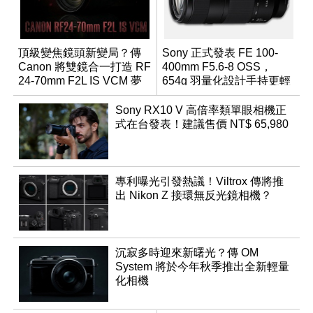
頂級變焦鏡頭新變局？傳
Sony 正式發表 FE 100-
Canon 將雙鏡合一打造 RF
400mm F5.6-8 OSS，
24-70mm F2L IS VCM 夢
654g 羽量化設計手持更輕
幻規格
鬆
Sony RX10 V 高倍率類單眼相機正
式在台發表！建議售價 NT$ 65,980
專利曝光引發熱議！Viltrox 傳將推
出 Nikon Z 接環無反光鏡相機？
沉寂多時迎來新曙光？傳 OM
System 將於今年秋季推出全新輕量
化相機