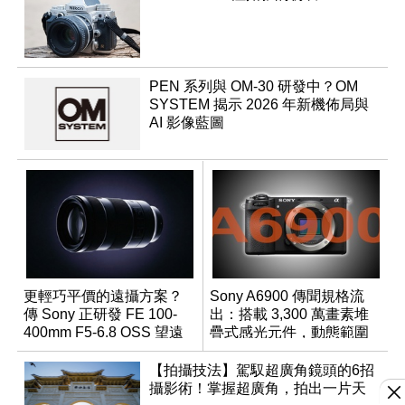
PEN 系列與 OM-30 研發中？OM
SYSTEM 揭示 2026 年新機佈局與
AI 影像藍圖
更輕巧平價的遠攝方案？
Sony A6900 傳聞規格流
傳 Sony 正研發 FE 100-
出：搭載 3,300 萬畫素堆
400mm F5-6.8 OSS 望遠
疊式感光元件，動態範圍
變焦鏡頭
超過 15 級
【拍攝技法】駕馭超廣角鏡頭的6招
攝影術！掌握超廣角，拍出一片天