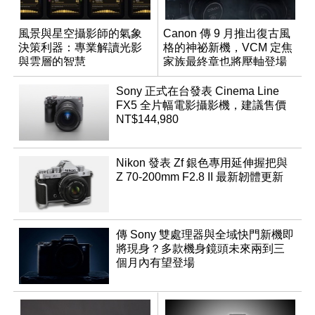
風景與星空攝影師的氣象
Canon 傳 9 月推出復古風
決策利器：專業解讀光影
格的神祕新機，VCM 定焦
與雲層的智慧
家族最終章也將壓軸登場
App「Atmos」登場
Sony 正式在台發表 Cinema Line
FX5 全片幅電影攝影機，建議售價
NT$144,980
Nikon 發表 Zf 銀色專用延伸握把與
Z 70-200mm F2.8 II 最新韌體更新
傳 Sony 雙處理器與全域快門新機即
將現身？多款機身鏡頭未來兩到三
個月內有望登場