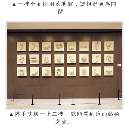
▲一樓全面採用落地窗，讓視野更為開
闊。
▲搭手扶梯一上二樓，就能看到這面藝術
之牆。