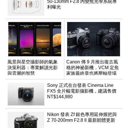
50-130mm F2.8 內變焦光學系統專
利曝光
風景與星空攝影師的氣象
Canon 傳 9 月推出復古風
決策利器：專業解讀光影
格的神祕新機，VCM 定焦
與雲層的智慧
家族最終章也將壓軸登場
App「Atmos」登場
Sony 正式在台發表 Cinema Line
FX5 全片幅電影攝影機，建議售價
NT$144,980
Nikon 發表 Zf 銀色專用延伸握把與
Z 70-200mm F2.8 II 最新韌體更新