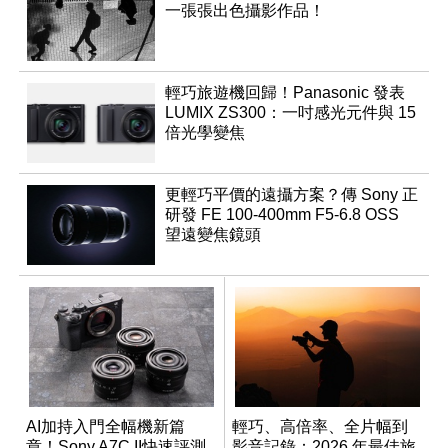
一張張出色攝影作品！
輕巧旅遊機回歸！Panasonic 發表
LUMIX ZS300：一吋感光元件與 15
倍光學變焦
更輕巧平價的遠攝方案？傳 Sony 正
研發 FE 100-400mm F5-6.8 OSS
望遠變焦鏡頭
AI加持入門全幅機新篇
輕巧、高倍率、全片幅到
章！Sony A7C II快速評測
影音記錄：2026 年最佳旅