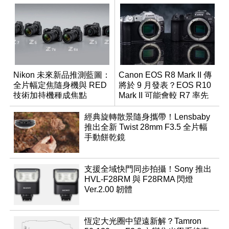
Nikon 未來新品推測藍圖：
Canon EOS R8 Mark II 傳
全片幅定焦隨身機與 RED
將於 9 月發表？EOS R10
技術加持機種成焦點
Mark II 可能會較 R7 率先
推出
經典旋轉散景隨身攜帶！Lensbaby
推出全新 Twist 28mm F3.5 全片幅
手動餅乾鏡
支援全域快門同步拍攝！Sony 推出
HVL-F28RM 與 F28RMA 閃燈
Ver.2.00 韌體
恆定大光圈中望遠新解？Tamron