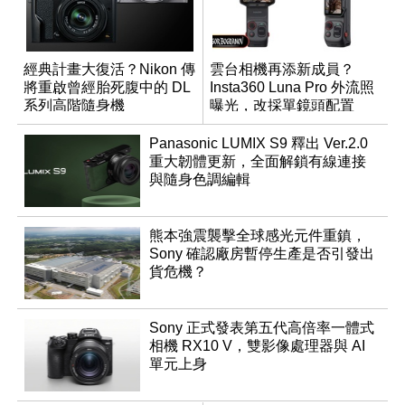
經典計畫大復活？Nikon 傳
雲台相機再添新成員？
將重啟曾經胎死腹中的 DL
Insta360 Luna Pro 外流照
系列高階隨身機
曝光，改採單鏡頭配置
Panasonic LUMIX S9 釋出 Ver.2.0
重大韌體更新，全面解鎖有線連接
與隨身色調編輯
熊本強震襲擊全球感光元件重鎮，
Sony 確認廠房暫停生產是否引發出
貨危機？
Sony 正式發表第五代高倍率一體式
相機 RX10 V，雙影像處理器與 AI
單元上身