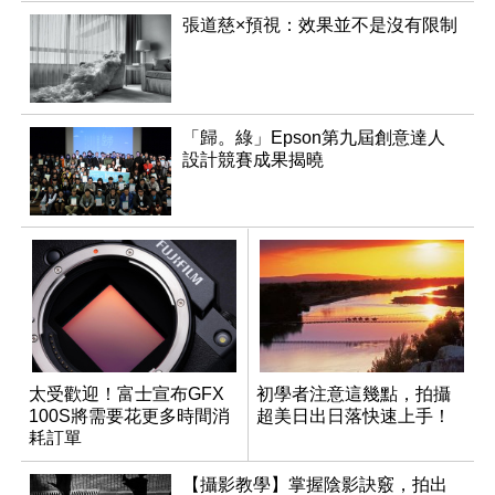
張道慈×預視：效果並不是沒有限制
「歸。綠」Epson第九屆創意達人
設計競賽成果揭曉
太受歡迎！富士宣布GFX
初學者注意這幾點，拍攝
100S將需要花更多時間消
超美日出日落快速上手！
耗訂單
【攝影教學】掌握陰影訣竅，拍出