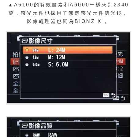
▲A5100的有效畫素和A6000一樣來到2340
萬，感光元件也採用了無縫感光元件濾光鏡，
影像處理器也同為BIONZ X 。