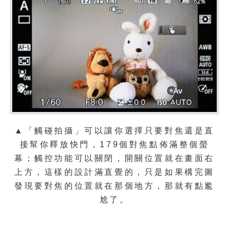
▲「觸碰拍攝」可以讓你選擇只要對焦還是直
接幫你釋放快門，179個對焦點佈滿整個螢
幕；觸控功能可以關閉，開關位置就在畫面右
上方，這樣的設計滿直覺的，只是如果構完圖
發現要對焦的位置就在那個地方，那就有點尷
尬了。