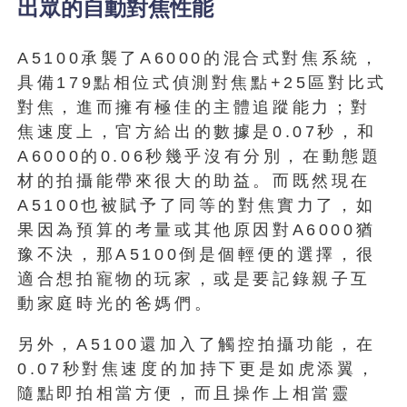
出眾的自動對焦性能
A5100承襲了A6000的混合式對焦系統，
具備179點相位式偵測對焦點+25區對比式
對焦，進而擁有極佳的主體追蹤能力；對
焦速度上，官方給出的數據是0.07秒，和
A6000的0.06秒幾乎沒有分別，在動態題
材的拍攝能帶來很大的助益。而既然現在
A5100也被賦予了同等的對焦實力了，如
果因為預算的考量或其他原因對A6000猶
豫不決，那A5100倒是個輕便的選擇，很
適合想拍寵物的玩家，或是要記錄親子互
動家庭時光的爸媽們。
另外，A5100還加入了觸控拍攝功能，在
0.07秒對焦速度的加持下更是如虎添翼，
隨點即拍相當方便，而且操作上相當靈