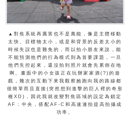
▲對焦系統再厲害也不是萬能，像是主體移動
太快、目標物太小，或是和背景的反差太小的
時候失誤也是難免的，而以拍小朋友來說，能
不能預測他們的行為模式則為首要課題，一旦
他們失控起來，還沒拍到照片就會先累倒在地
啊。畫面中的小女孩正在玩辦家家酒(?)的遊
戲，幾次的互動下來我觀察她跑向我的路線都
很簡單而且直接(突然想到進擊的巨人裡的奇形
種XD)，因此我就改變對焦區域的設定為鎖定
AF：中央，搭配AF-C和高速連拍提高拍攝成
功率。