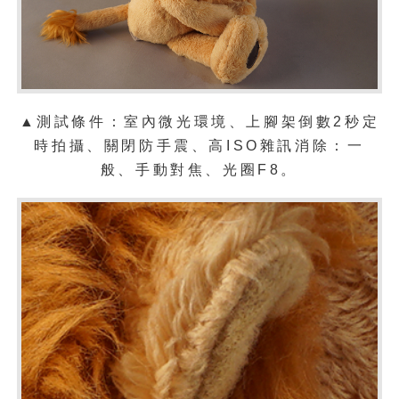
▲測試條件：室內微光環境、上腳架倒數2秒定
時拍攝、關閉防手震、高ISO雜訊消除：一
般、手動對焦、光圈F8。