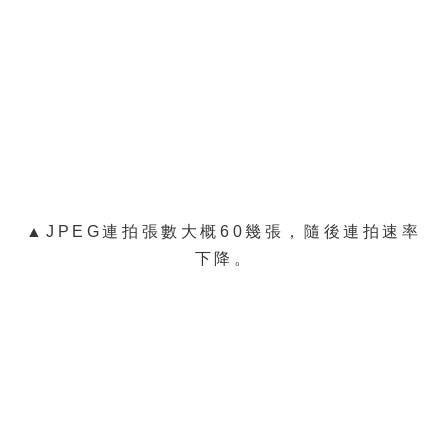
▲JPEG連拍張數大概60幾張，隨後連拍速率
下降。