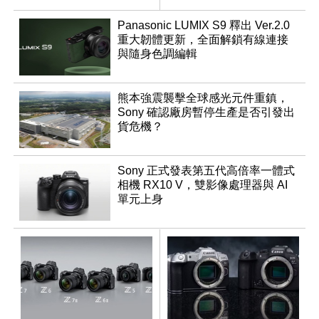
Panasonic LUMIX S9 釋出 Ver.2.0
重大韌體更新，全面解鎖有線連接
與隨身色調編輯
熊本強震襲擊全球感光元件重鎮，
Sony 確認廠房暫停生產是否引發出
貨危機？
Sony 正式發表第五代高倍率一體式
相機 RX10 V，雙影像處理器與 AI
單元上身