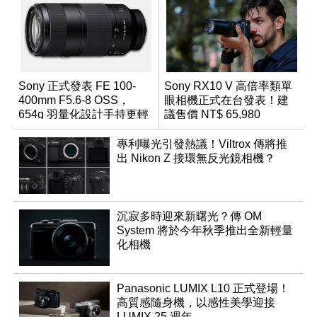
Sony 正式發表 FE 100-
Sony RX10 V 高倍率類單
400mm F5.6-8 OSS，
眼相機正式在台發表！建
654g 羽量化設計手持更輕
議售價 NT$ 65,980
鬆
專利曝光引發熱議！Viltrox 傳將推
出 Nikon Z 接環無反光鏡相機？
沉寂多時迎來新曙光？傳 OM
System 將於今年秋季推出全新輕量
化相機
Panasonic LUMIX L10 正式登場！
高質感隨身機，以感性美學迎接
LUMIX 25 週年