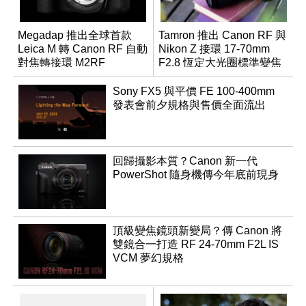
Megadap 推出全球首款
Tamron 推出 Canon RF 與
Leica M 轉 Canon RF 自動
Nikon Z 接環 17-70mm
對焦轉接環 M2RF
F2.8 恆定大光圈標準變焦
鏡
Sony FX5 與平價 FE 100-400mm
發表會前夕規格與售價全面流出
回歸攝影本質？Canon 新一代
PowerShot 隨身機傳今年底前現身
頂級變焦鏡頭新變局？傳 Canon 將
雙鏡合一打造 RF 24-70mm F2L IS
VCM 夢幻規格