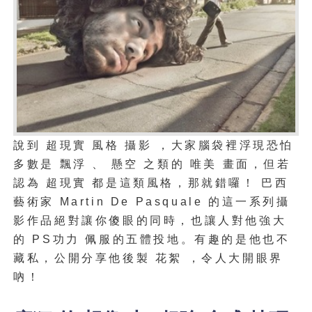
說到 超現實 風格 攝影 ，大家腦袋裡浮現恐怕
多數是 飄浮 、 懸空 之類的 唯美 畫面，但若
認為 超現實 都是這類風格，那就錯囉！ 巴西
藝術家
的這一系列攝
Martin De Pasquale
影作品絕對讓你傻眼的同時，也讓人對他強大
的
功力 佩服的五體投地。有趣的是他也不
PS
藏私，公開分享他後製 花絮 ，令人大開眼界
吶！