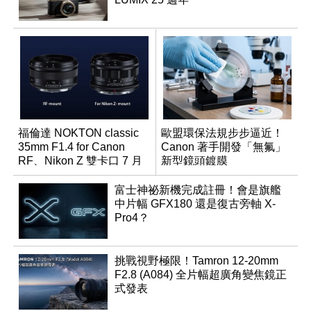
福倫達 NOKTON classic
歐盟環保法規步步逼近！
35mm F1.4 for Canon
Canon 著手開發「無氟」
RF、Nikon Z 雙卡口 7 月
新型鏡頭鍍膜
同步登台
富士神祕新機完成註冊！會是旗艦
中片幅 GFX180 還是復古旁軸 X-
Pro4？
挑戰視野極限！Tamron 12-20mm
F2.8 (A084) 全片幅超廣角變焦鏡正
式發表