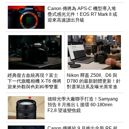
Canon 傳將為 APS-C 機型導入堆
疊式感光元件！EOS R7 Mark II 或
迎來高速讀出升級
經典復古血統再現？富士
Nikon 釋蓋 Z50II、D6 與
下一代旗艦相機 X-T6 傳將
D780 的最新韌體更新！針
迎來外觀與色彩科學雙重
對選單語系及曝光異常進
優化
行修復
德韓光學大廠聯手打造！Samyang
預告 8 月推出 L 接環 60-180mm
F2.8 望遠變焦鏡
Canon 傳將於 9 月推出全新 RF 超