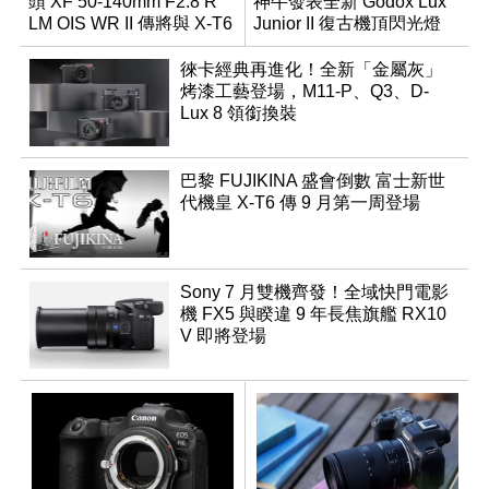
頭 XF 50-140mm F2.8 R
神牛發表全新 Godox Lux
LM OIS WR II 傳將與 X-T6
Junior II 復古機頂閃光燈
同步亮相
徠卡經典再進化！全新「金屬灰」
烤漆工藝登場，M11-P、Q3、D-
Lux 8 領銜換裝
巴黎 FUJIKINA 盛會倒數 富士新世
代機皇 X-T6 傳 9 月第一周登場
Sony 7 月雙機齊發！全域快門電影
機 FX5 與睽違 9 年長焦旗艦 RX10
V 即將登場