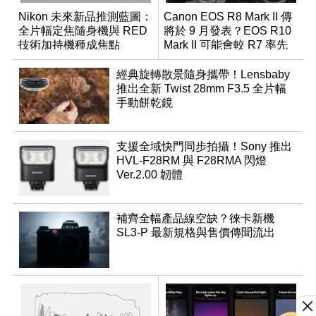
Nikon 未來新品推測藍圖：
Canon EOS R8 Mark II 傳
全片幅定焦隨身機與 RED
將於 9 月發表？EOS R10
技術加持機種成焦點
Mark II 可能會較 R7 率先
推出
經典旋轉散景隨身攜帶！Lensbaby
推出全新 Twist 28mm F3.5 全片幅
手動餅乾鏡
支援全域快門同步拍攝！Sony 推出
HVL-F28RM 與 F28RMA 閃燈
Ver.2.00 韌體
補齊全幅產品線空缺？徠卡新機
SL3-P 最新規格與售價傳聞流出