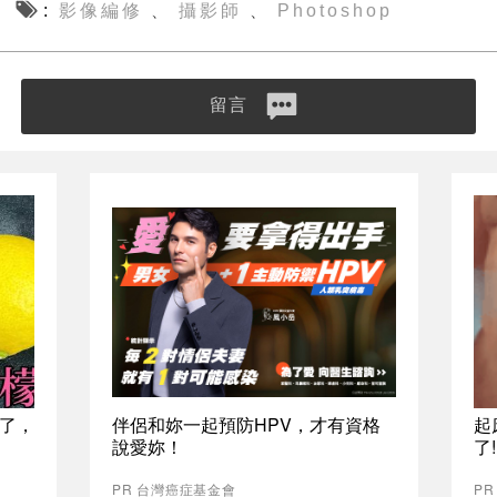
影像編修
攝影師
Photoshop
、
、
留言
了，
伴侶和妳一起預防HPV，才有資格
起
說愛妳！
了
PR 台灣癌症基金會
PR