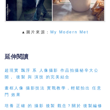
▲圖片來源：
My Modern Met
延伸閱讀
超現實 飄浮 系 人像攝影 作品拍攝秘辛大公
開， 後製 與 演技 的完美結合
畫框人像 攝影技法 實戰教學，輕鬆拍出 任意
門 效果
培養 正確 的 攝影 後製 觀念？關於 後製編修