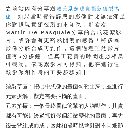
之前站內有分享過
唯美系超現實攝影後製揭
，如果當時覺得靜態的影像對比無法滿足
秘
你對超現實類後製的求知慾，那看看
Martin De Pasquale分享的合成花絮影
片，或許會有更豁然開朗的感覺！將多幅
影像分解合成再創作，這個過程雖然影片
僅有5分多鐘，但真正花費的時間想必相當
可觀滴。依花絮影片可得知，他在進行這
類影像創作時的主要步驟如下：
繪製草圖：把心中想像的畫面勾勒出來，並進行
元素拆解，擬定需要拍攝的畫面。
元素拍攝：一個最終看似簡單的人物動作，其實
都有可能是透過抓好幾個細微變化的畫面，再先
後去背組成而成，因此拍攝時也會針對不同細節