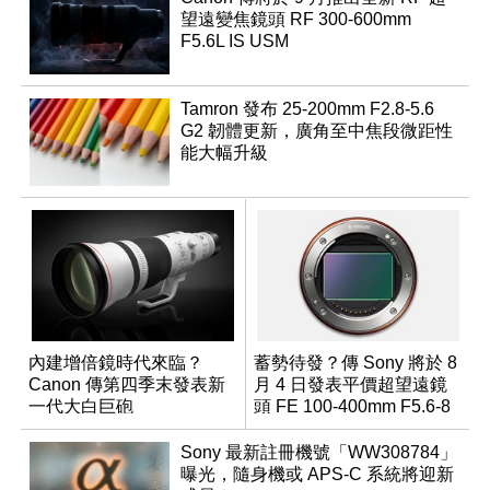
望遠變焦鏡頭 RF 300-600mm
F5.6L IS USM
Tamron 發布 25-200mm F2.8-5.6
G2 韌體更新，廣角至中焦段微距性
能大幅升級
內建增倍鏡時代來臨？
蓄勢待發？傳 Sony 將於 8
Canon 傳第四季末發表新
月 4 日發表平價超望遠鏡
一代大白巨砲
頭 FE 100-400mm F5.6-8
Sony 最新註冊機號「WW308784」
曝光，隨身機或 APS-C 系統將迎新