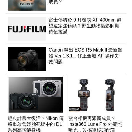
成員？
富士傳將於 9 月發表 XF 400mm 超
望遠定焦鏡頭？野生動物攝影師期
待值拉滿
Canon 釋出 EOS R5 Mark II 最新韌
體 Ver.1.3.1，修正全域 AF 操作失
效問題
經典計畫大復活？Nikon 傳
雲台相機再添新成員？
將重啟曾經胎死腹中的 DL
Insta360 Luna Pro 外流照
系列高階隨身機
曝光，改採單鏡頭配置