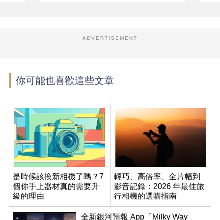
ADVERTISEMENT
你可能也喜歡這些文章
是時候該換新相機了嗎？7
輕巧、高倍率、全片幅到
個你手上器材真的需要升
影音記錄：2026 年最佳旅
級的理由
行相機的選購指南
全新銀河預報 App「Milky Way