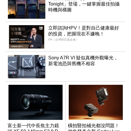
Tonight」登場，一鍵掌握最佳拍攝
時機與構圖
立即諮詢HPV！是對自己健康最好
的投資，把握現在不嫌晚！
PR（台灣癌症基金會）
Sony A7R VI 疑似真機外觀曝光，
新電池恐與舊機不相容
富士新一代中長焦主力鏡
橫拍豎拍補光都沒問題！