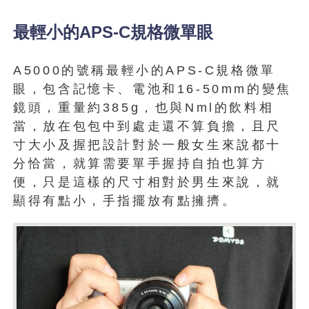
最輕小的APS-C規格微單眼
A5000的號稱最輕小的APS-C規格微單
眼，包含記憶卡、電池和16-50mm的變焦
鏡頭，重量約385g，也與Nml的飲料相
當，放在包包中到處走還不算負擔，且尺
寸大小及握把設計對於一般女生來說都十
分恰當，就算需要單手握持自拍也算方
便，只是這樣的尺寸相對於男生來說，就
顯得有點小，手指擺放有點擁擠。