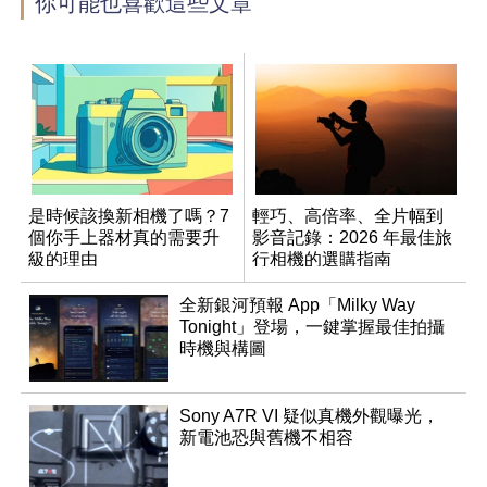
你可能也喜歡這些文章
是時候該換新相機了嗎？7
輕巧、高倍率、全片幅到
個你手上器材真的需要升
影音記錄：2026 年最佳旅
級的理由
行相機的選購指南
全新銀河預報 App「Milky Way
Tonight」登場，一鍵掌握最佳拍攝
時機與構圖
Sony A7R VI 疑似真機外觀曝光，
新電池恐與舊機不相容