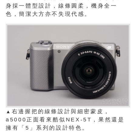
身採一體型設計，線條圓柔，機身全一
色，簡潔大方亦不失現代感。
右邊握把的線條設計與細密蒙皮，
▲
a5000正面看來酷似NEX-5T，果然還是
擁有「5」系列的設計特色。