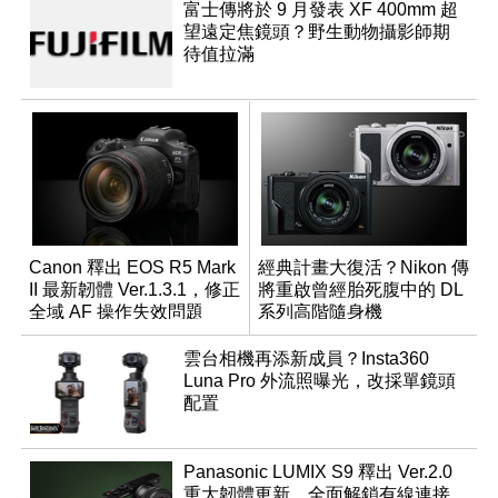
富士傳將於 9 月發表 XF 400mm 超
望遠定焦鏡頭？野生動物攝影師期
待值拉滿
Canon 釋出 EOS R5 Mark
經典計畫大復活？Nikon 傳
II 最新韌體 Ver.1.3.1，修正
將重啟曾經胎死腹中的 DL
全域 AF 操作失效問題
系列高階隨身機
雲台相機再添新成員？Insta360
Luna Pro 外流照曝光，改採單鏡頭
配置
Panasonic LUMIX S9 釋出 Ver.2.0
重大韌體更新，全面解鎖有線連接