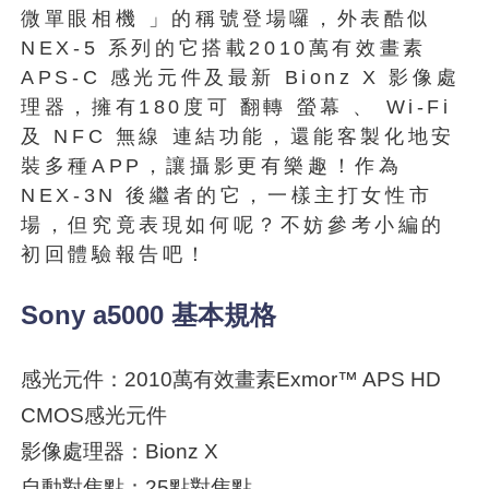
微單眼相機 」的稱號登場囉，外表酷似
NEX-5 系列的它搭載2010萬有效畫素
APS-C 感光元件及最新 Bionz X 影像處
理器，擁有180度可 翻轉 螢幕 、 Wi-Fi
及 NFC 無線 連結功能，還能客製化地安
裝多種APP，讓攝影更有樂趣！作為
NEX-3N 後繼者的它，一樣主打女性市
場，但究竟表現如何呢？不妨參考小編的
初回體驗報告吧！
Sony a5000 基本規格
感光元件：2010萬有效畫素Exmor™ APS HD
CMOS感光元件
影像處理器：Bionz X
自動對焦點：25點對焦點