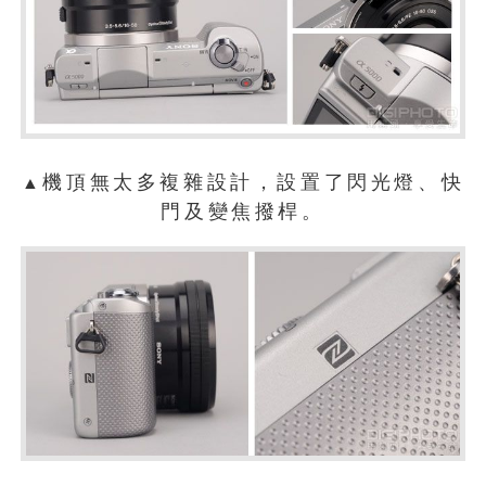
機頂無太多複雜設計，設置了閃光燈、快
▲
門及變焦撥桿。