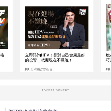
資格
立即諮詢HPV！是對自己健康最好
脆
的投資，把握現在不嫌晚！
巧
PR 台灣癌症基金會
P
ADVERTISEMENT