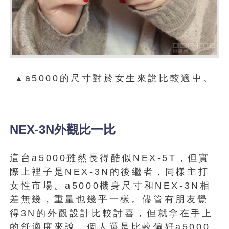
a5000的尺寸對於女生來說比較適中。
▲
NEX-3N外觀比一比
這台a5000雖然長得酷似NEX-5T，但實
際上裡子是NEX-3N的後繼者，同樣主打
女性市場。a5000機身尺寸和NEX-3N相
差無幾，重量也幾乎一樣。儘管有朋友覺
得3N的外觀設計比較討喜，但就拿在手上
的舒適度來說，個人還是比較偏好a5000