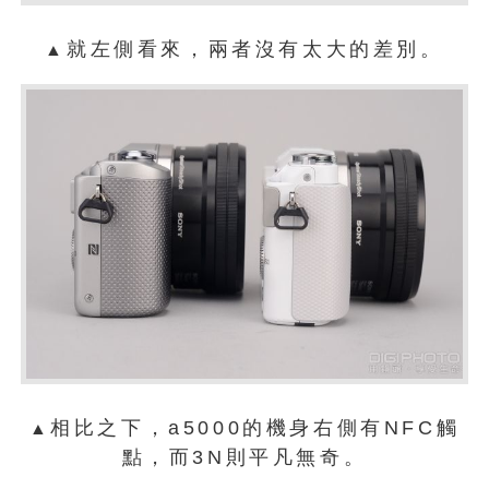
就左側看來，兩者沒有太大的差別。
▲
相比之下，a5000的機身右側有NFC觸
▲
點，而3N則平凡無奇。