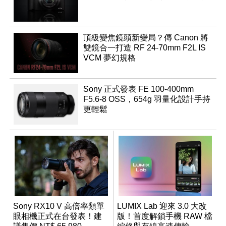
頂級變焦鏡頭新變局？傳 Canon 將
雙鏡合一打造 RF 24-70mm F2L IS
VCM 夢幻規格
Sony 正式發表 FE 100-400mm
F5.6-8 OSS，654g 羽量化設計手持
更輕鬆
Sony RX10 V 高倍率類單
LUMIX Lab 迎來 3.0 大改
眼相機正式在台發表！建
版！首度解鎖手機 RAW 檔