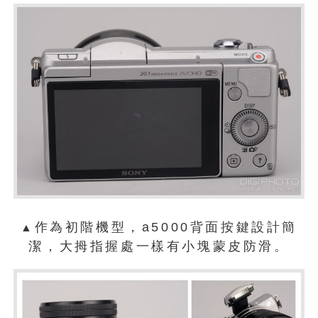
作為初階機型，a5000背面按鍵設計簡
▲
潔，大拇指握處一樣有小塊蒙皮防滑。