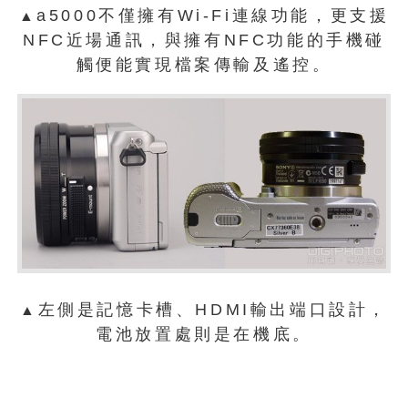
a5000不僅擁有Wi-Fi連線功能，更支援
▲
NFC近場通訊，與擁有NFC功能的手機碰
觸便能實現檔案傳輸及遙控。
左側是記憶卡槽、HDMI輸出端口設計，
▲
電池放置處則是在機底。