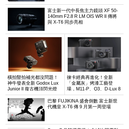
富士新一代中長焦主力鏡頭 XF 50-
140mm F2.8 R LM OIS WR II 傳將
與 X-T6 同步亮相
橫拍豎拍補光都沒問題！
徠卡經典再進化！全新
神牛發表全新 Godox Lux
「金屬灰」烤漆工藝登
Junior II 復古機頂閃光燈
場，M11-P、Q3、D-Lux 8
領銜換裝
巴黎 FUJIKINA 盛會倒數 富士新世
代機皇 X-T6 傳 9 月第一周登場