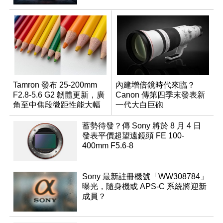
Tamron 發布 25-200mm
內建增倍鏡時代來臨？
F2.8-5.6 G2 韌體更新，廣
Canon 傳第四季末發表新
角至中焦段微距性能大幅
一代大白巨砲
升級
蓄勢待發？傳 Sony 將於 8 月 4 日
發表平價超望遠鏡頭 FE 100-
400mm F5.6-8
Sony 最新註冊機號「WW308784」
曝光，隨身機或 APS-C 系統將迎新
成員？