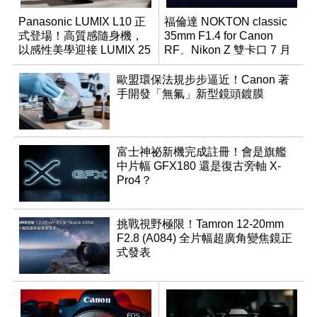
Panasonic LUMIX L10 正
福倫達 NOKTON classic
式登場！高質感隨身機，
35mm F1.4 for Canon
以感性美學迎接 LUMIX 25
RF、Nikon Z 雙卡口 7 月
週年
同步登台
歐盟環保法規步步逼近！Canon 著
手開發「無氟」新型鏡頭鍍膜
富士神祕新機完成註冊！會是旗艦
中片幅 GFX180 還是復古旁軸 X-
Pro4？
挑戰視野極限！Tamron 12-20mm
F2.8 (A084) 全片幅超廣角變焦鏡正
式發表