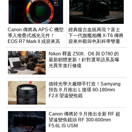
Canon 傳將為 APS-C 機型
經典復古血統再現？富士
導入堆疊式感光元件！
下一代旗艦相機 X-T6 傳將
EOS R7 Mark II 或迎來高
迎來外觀與色彩科學雙重
速讀出升級
優化
Nikon 釋蓋 Z50II、D6 與 D780 的
最新韌體更新！針對選單語系及曝
光異常進行修復
德韓光學大廠聯手打造！Samyang
預告 8 月推出 L 接環 60-180mm
F2.8 望遠變焦鏡
Canon 傳將於 9 月推出全新 RF 超
望遠變焦鏡頭 RF 300-600mm
F5.6L IS USM