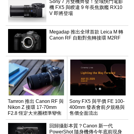
Sony 7 月雙機齊發！全域快門電影
機 FX5 與睽違 9 年長焦旗艦 RX10
V 即將登場
Megadap 推出全球首款 Leica M 轉
Canon RF 自動對焦轉接環 M2RF
Tamron 推出 Canon RF 與
Sony FX5 與平價 FE 100-
Nikon Z 接環 17-70mm
400mm 發表會前夕規格與
F2.8 恆定大光圈標準變焦
售價全面流出
鏡
回歸攝影本質？Canon 新一代
PowerShot 隨身機傳今年底前現身