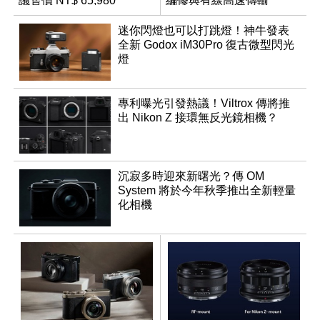
議售價 NT$ 65,980
編修與有線高速傳輸
迷你閃燈也可以打跳燈！神牛發表
全新 Godox iM30Pro 復古微型閃光
燈
專利曝光引發熱議！Viltrox 傳將推
出 Nikon Z 接環無反光鏡相機？
沉寂多時迎來新曙光？傳 OM
System 將於今年秋季推出全新輕量
化相機