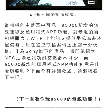
▲9種不同的拍攝模式
。
從相機的主選單中可見，a5000新增的無
線連線及應用程式APP功能。對最近的新
相機而言，Wi-Fi功能的支援似乎成為基本
配備囉，用在遙控或檔案傳送上都十分便
捷。作為Sony旗下的產品，獨門絕招之
NFC近場通訊功能當然必不可少，而
a5000新增的應用程式APP功能究竟是什
麼碗糕呢？下面會有詳細敘述，請繼續看
下去吧。
（下一頁教你玩a5000的無線功能！）