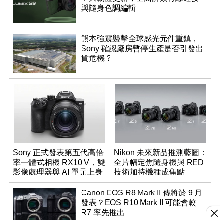
與隨身色調編輯
熊本強震襲擊全球感光元件重鎮，
Sony 確認廠房暫停生產是否引發出
貨危機？
Sony 正式發表第五代高倍
Nikon 未來新品推測藍圖：
率一體式相機 RX10 V，雙
全片幅定焦隨身機與 RED
影像處理器與 AI 單元上身
技術加持機種成焦點
Canon EOS R8 Mark II 傳將於 9 月
發表？EOS R10 Mark II 可能會較
R7 率先推出