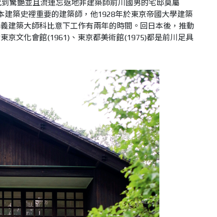
感到驚艷並且流連忘返地非建築師前川國男的宅邸莫屬
本建築史裡重要的建築師，他
1928
年於東京帝
國大學建築
主義建築大師科比意下工作有兩年的時間。回日本後，推動
括東京文化會館
(1961)
、東京都美術館
(1975)
都是前川足具