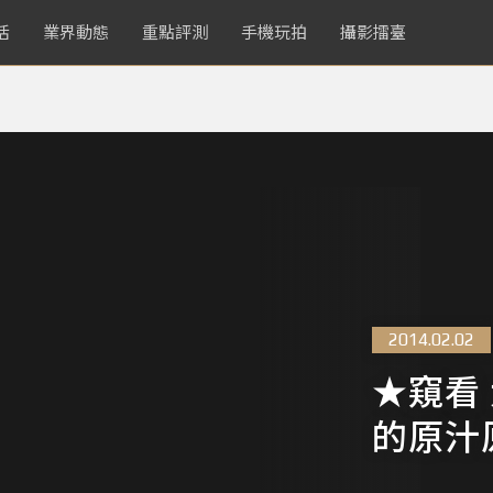
活
業界動態
重點評測
手機玩拍
攝影擂臺
2014.02.02
★窺看
的原汁