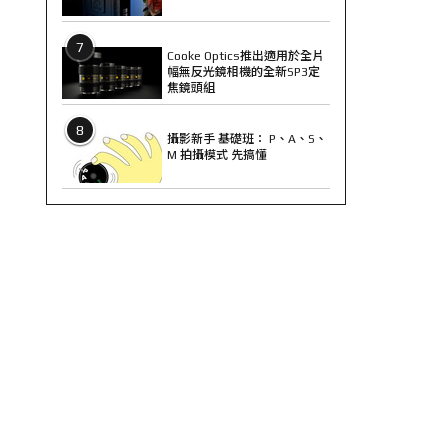
7
Cooke Optics推出適用於全片
幅無反光鏡相機的全新SP3定
焦鏡頭組
8
攝影新手 基礎班： P、A、S、
M 拍攝模式 先搞懂