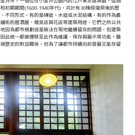
小金井市，一個位在小金井公園內的江戶東京建築園。這個
昭和初期期間
(1600-1940
年代
)
，共計有
30
棟經復原後的歷
代、不同形式，有的是磚造、木造或水泥結構，有的作為農
店舖街的居酒屋、雜貨店與花店等建築用途，它們之所以共
築地因為都市規劃或是無法在現地繼續留存的問題，但建築
，因此統一都被遷移至此作為維護、保存與展示等功能。雖
環境歷史的對話關係，但為了讓都市持續向前發展又能存留