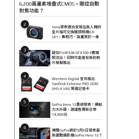
6,200萬畫素堆疊式CMOS + 眼控自動
對焦功能？
2
Sony發表適合安裝在無人機的
全片幅可交換鏡頭相機ILX-
LR1，集輕巧、高畫質於一身
3
疑似FUJIFILM GFX100 II實機
照流出！同時可能會有新的軟
片模擬推出
4
Western Digital 宣布推出
SanDisk Extreme PRO SDXC
UHS-II V60 等級記憶卡
5
GoPro Hero 12重磅發表！續航
力大升級，建議售價新台幣
14,900元
6
傳聞GoPro將於9月6日發表最
新運動攝影機GoPro Hero 12？