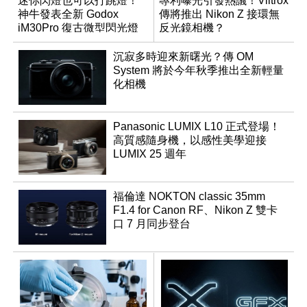
迷你閃燈也可以打跳燈！
專利曝光引發熱議！Viltrox
神牛發表全新 Godox
傳將推出 Nikon Z 接環無
iM30Pro 復古微型閃光燈
反光鏡相機？
沉寂多時迎來新曙光？傳 OM
System 將於今年秋季推出全新輕量
化相機
Panasonic LUMIX L10 正式登場！
高質感隨身機，以感性美學迎接
LUMIX 25 週年
福倫達 NOKTON classic 35mm
F1.4 for Canon RF、Nikon Z 雙卡
口 7 月同步登台