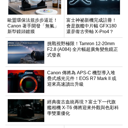
歐盟環保法規步步逼近！
富士神祕新機完成註冊！
Canon 著手開發「無氟」
會是旗艦中片幅 GFX180
新型鏡頭鍍膜
還是復古旁軸 X-Pro4？
挑戰視野極限！Tamron 12-20mm
F2.8 (A084) 全片幅超廣角變焦鏡正
式發表
Canon 傳將為 APS-C 機型導入堆
疊式感光元件！EOS R7 Mark II 或
迎來高速讀出升級
經典復古血統再現？富士下一代旗
艦相機 X-T6 傳將迎來外觀與色彩科
學雙重優化