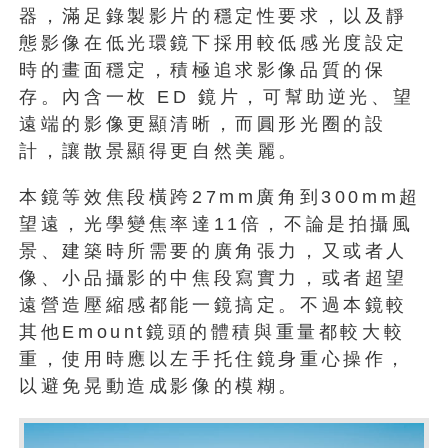
器，滿足錄製影片的穩定性要求，以及靜
態影像在低光環鏡下採用較低感光度設定
時的畫面穩定，積極追求影像品質的保
存。內含一枚 ED 鏡片，可幫助逆光、望
遠端的影像更顯清晰，而圓形光圈的設
計，讓散景顯得更自然美麗。
本鏡等效焦段橫跨27mm廣角到300mm超
望遠，光學變焦率達11倍，不論是拍攝風
景、建築時所需要的廣角張力，又或者人
像、小品攝影的中焦段寫實力，或者超望
遠營造壓縮感都能一鏡搞定。不過本鏡較
其他Emount鏡頭的體積與重量都較大較
重，使用時應以左手托住鏡身重心操作，
以避免晃動造成影像的模糊。