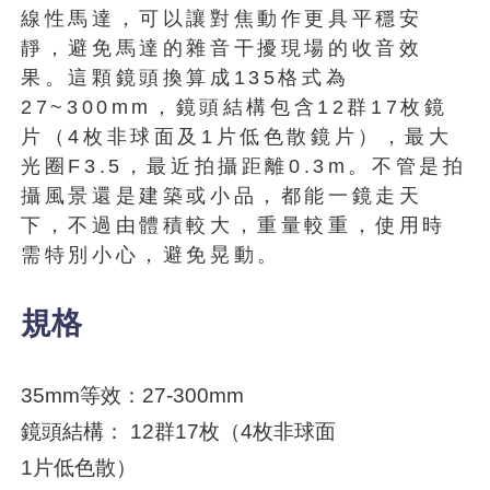
線性馬達，可以讓對焦動作更具平穩安
靜，避免馬達的雜音干擾現場的收音效
果。這顆鏡頭換算成135格式為
27~300mm，鏡頭結構包含12群17枚鏡
片（4枚非球面及1片低色散鏡片），最大
光圈F3.5，最近拍攝距離0.3m。不管是拍
攝風景還是建築或小品，都能一鏡走天
下，不過由體積較大，重量較重，使用時
需特別小心，避免晃動。
規格
35mm等效：27-300mm
鏡頭結構： 12群17枚（4枚非球面
1片低色散）