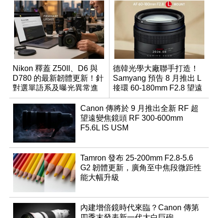
Nikon 釋蓋 Z50II、D6 與
德韓光學大廠聯手打造！
D780 的最新韌體更新！針
Samyang 預告 8 月推出 L
對選單語系及曝光異常進
接環 60-180mm F2.8 望遠
行修復
變焦鏡
Canon 傳將於 9 月推出全新 RF 超
望遠變焦鏡頭 RF 300-600mm
F5.6L IS USM
Tamron 發布 25-200mm F2.8-5.6
G2 韌體更新，廣角至中焦段微距性
能大幅升級
內建增倍鏡時代來臨？Canon 傳第
四季末發表新一代大白巨砲