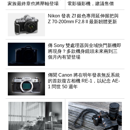
家族最終章也將壓軸登場
電影攝影機，建議售價
NT$144,980
Nikon 發表 Zf 銀色專用延伸握把與
Z 70-200mm F2.8 II 最新韌體更新
傳 Sony 雙處理器與全域快門新機即
將現身？多款機身鏡頭未來兩到三
個月內有望登場
傳聞 Canon 將在明年發表無反系統
的首款復古相機 RE-1，以紀念 AE-
1 問世 50 週年