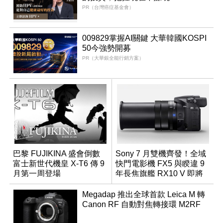
PR（台灣癌症基金會）
009829掌握AI關鍵 大華韓國KOSPI
50今強勢開募
PR（大華銀全能行銷方案）
巴黎 FUJIKINA 盛會倒數
Sony 7 月雙機齊發！全域
富士新世代機皇 X-T6 傳 9
快門電影機 FX5 與睽違 9
月第一周登場
年長焦旗艦 RX10 V 即將
登場
Megadap 推出全球首款 Leica M 轉
Canon RF 自動對焦轉接環 M2RF