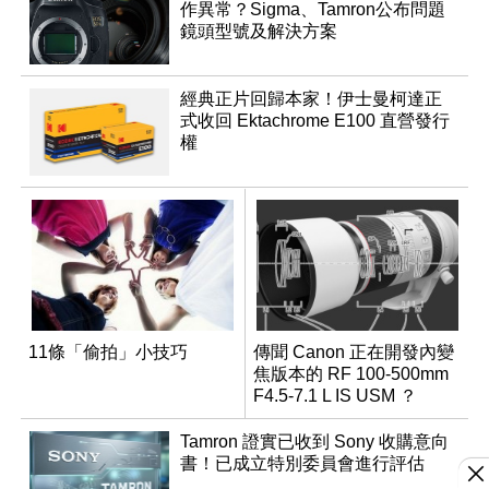
作異常？Sigma、Tamron公布問題
鏡頭型號及解決方案
經典正片回歸本家！伊士曼柯達正
式收回 Ektachrome E100 直營發行
權
11條「偷拍」小技巧
傳聞 Canon 正在開發內變
焦版本的 RF 100-500mm
F4.5-7.1 L IS USM ？
Tamron 證實已收到 Sony 收購意向
書！已成立特別委員會進行評估