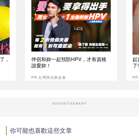
了，
伴侶和妳一起預防HPV，才有資格
起
說愛妳！
了
PR 台灣癌症基金會
PR
ADVERTISEMENT
你可能也喜歡這些文章