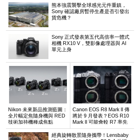
熊本強震襲擊全球感光元件重鎮，
Sony 確認廠房暫停生產是否引發出
貨危機？
Sony 正式發表第五代高倍率一體式
相機 RX10 V，雙影像處理器與 AI
單元上身
Nikon 未來新品推測藍圖：
Canon EOS R8 Mark II 傳
全片幅定焦隨身機與 RED
將於 9 月發表？EOS R10
技術加持機種成焦點
Mark II 可能會較 R7 率先
推出
經典旋轉散景隨身攜帶！Lensbaby