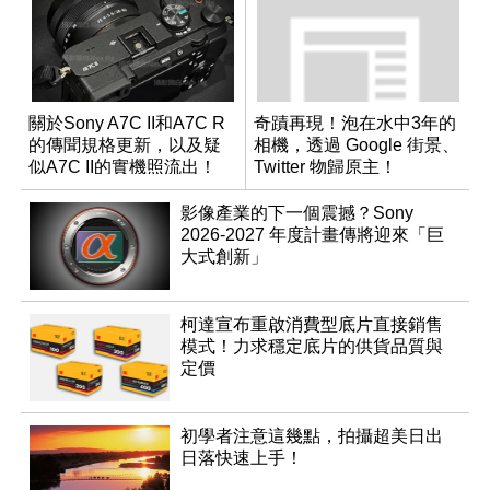
關於Sony A7C II和A7C R
奇蹟再現！泡在水中3年的
的傳聞規格更新，以及疑
相機，透過 Google 街景、
似A7C II的實機照流出！
Twitter 物歸原主！
影像產業的下一個震撼？Sony
2026-2027 年度計畫傳將迎來「巨
大式創新」
柯達宣布重啟消費型底片直接銷售
模式！力求穩定底片的供貨品質與
定價
初學者注意這幾點，拍攝超美日出
日落快速上手！