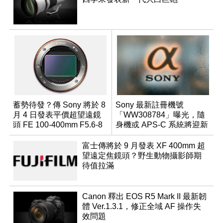
蓄勢待發？傳 Sony 將於 8
Sony 最新註冊機號
月 4 日發表平價超望遠鏡
「WW308784」曝光，隨
頭 FE 100-400mm F5.6-8
身機或 APS-C 系統將迎新
成員？
富士傳將於 9 月發表 XF 400mm 超
望遠定焦鏡頭？野生動物攝影師期
待值拉滿
Canon 釋出 EOS R5 Mark II 最新韌
體 Ver.1.3.1，修正全域 AF 操作失
效問題