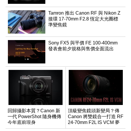
Tamron 推出 Canon RF 與 Nikon Z
接環 17-70mm F2.8 恆定大光圈標
準變焦鏡
Sony FX5 與平價 FE 100-400mm
發表會前夕規格與售價全面流出
回歸攝影本質？Canon 新
頂級變焦鏡頭新變局？傳
一代 PowerShot 隨身機傳
Canon 將雙鏡合一打造 RF
今年底前現身
24-70mm F2L IS VCM 夢
幻規格