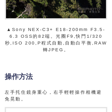
▲Sony NEX-C3+ E18-200mm F3.5-
6.3 OSS的82端。光圈F9,快門1/320
秒,ISO 200,P程式自動,自動白平衡,RAW
轉JPEG。
操作方法
左手托住鏡身重心，右手輕輕操作相機避
免晃動。