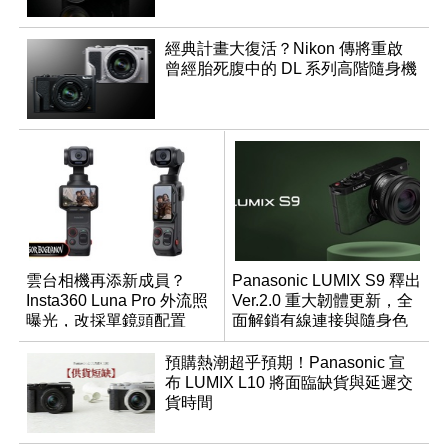
經典計畫大復活？Nikon 傳將重啟
曾經胎死腹中的 DL 系列高階隨身機
雲台相機再添新成員？
Panasonic LUMIX S9 釋出
Insta360 Luna Pro 外流照
Ver.2.0 重大韌體更新，全
曝光，改採單鏡頭配置
面解鎖有線連接與隨身色
調編輯
預購熱潮超乎預期！Panasonic 宣
布 LUMIX L10 將面臨缺貨與延遲交
貨時間