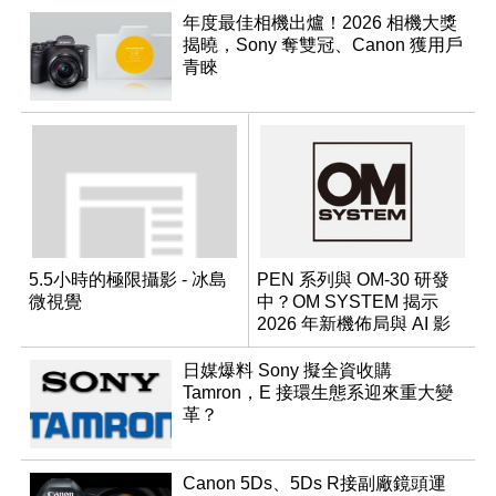
年度最佳相機出爐！2026 相機大獎
揭曉，Sony 奪雙冠、Canon 獲用戶
青睞
5.5小時的極限攝影 - 冰島
PEN 系列與 OM-30 研發
微視覺
中？OM SYSTEM 揭示
2026 年新機佈局與 AI 影
像藍圖
日媒爆料 Sony 擬全資收購
Tamron，E 接環生態系迎來重大變
革？
Canon 5Ds、5Ds R接副廠鏡頭運