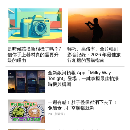
是時候該換新相機了嗎？7
輕巧、高倍率、全片幅到
個你手上器材真的需要升
影音記錄：2026 年最佳旅
級的理由
行相機的選購指南
全新銀河預報 App「Milky Way
Tonight」登場，一鍵掌握最佳拍攝
時機與構圖
一週有感！肚子整個都消下去了！
免節食，排空順暢就夠
PR（新素簡）