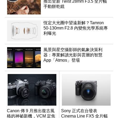
推出全新 Twist 28mm F3.5 全片幅
手動餅乾鏡
恆定大光圈中望遠新解？Tamron
50-130mm F2.8 內變焦光學系統專
利曝光
風景與星空攝影師的氣象決策利
器：專業解讀光影與雲層的智慧
App「Atmos」登場
Canon 傳 9 月推出復古風
Sony 正式在台發表
格的神祕新機，VCM 定焦
Cinema Line FX5 全片幅