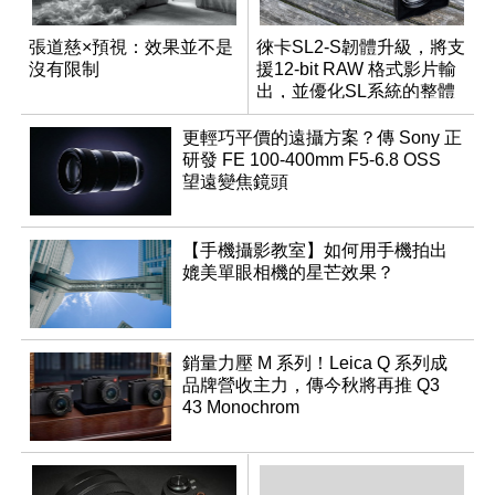
張道慈×預視：效果並不是
徠卡SL2-S韌體升級，將支
沒有限制
援12-bit RAW 格式影片輸
出，並優化SL系統的整體
性能
更輕巧平價的遠攝方案？傳 Sony 正
研發 FE 100-400mm F5-6.8 OSS
望遠變焦鏡頭
【手機攝影教室】如何用手機拍出
媲美單眼相機的星芒效果？
銷量力壓 M 系列！Leica Q 系列成
品牌營收主力，傳今秋將再推 Q3
43 Monochrom