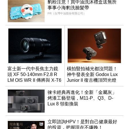
豹粉注意！買中油洗沐禮盒送無所
事事小海豹洗臉髮帶
PR（台灣中油股份有限公司）
富士新一代中長焦主力鏡
橫拍豎拍補光都沒問題！
頭 XF 50-140mm F2.8 R
神牛發表全新 Godox Lux
LM OIS WR II 傳將與 X-T6
Junior II 復古機頂閃光燈
同步亮相
徠卡經典再進化！全新「金屬灰」
烤漆工藝登場，M11-P、Q3、D-
Lux 8 領銜換裝
立即諮詢HPV！是對自己健康最好
的投資，把握現在不嫌晚！