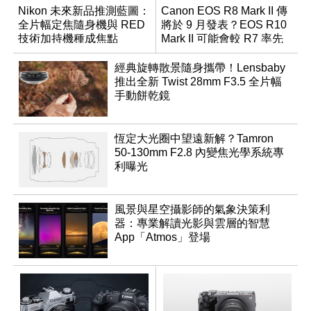
Nikon 未來新品推測藍圖：
Canon EOS R8 Mark II 傳
全片幅定焦隨身機與 RED
將於 9 月發表？EOS R10
技術加持機種成焦點
Mark II 可能會較 R7 率先
推出
經典旋轉散景隨身攜帶！Lensbaby
推出全新 Twist 28mm F3.5 全片幅
手動餅乾鏡
恆定大光圈中望遠新解？Tamron
50-130mm F2.8 內變焦光學系統專
利曝光
風景與星空攝影師的氣象決策利
器：專業解讀光影與雲層的智慧
App「Atmos」登場