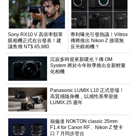
Sony RX10 V 高倍率類單
專利曝光引發熱議！Viltrox
眼相機正式在台發表！建
傳將推出 Nikon Z 接環無
議售價 NT$ 65,980
反光鏡相機？
沉寂多時迎來新曙光？傳 OM
System 將於今年秋季推出全新輕量
化相機
Panasonic LUMIX L10 正式登場！
高質感隨身機，以感性美學迎接
LUMIX 25 週年
福倫達 NOKTON classic 35mm
F1.4 for Canon RF、Nikon Z 雙卡
口 7 月同步登台