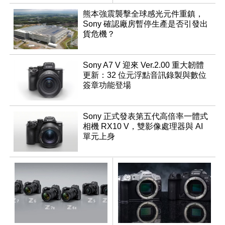
調編輯
熊本強震襲擊全球感光元件重鎮，
Sony 確認廠房暫停生產是否引發出
貨危機？
Sony A7 V 迎來 Ver.2.00 重大韌體
更新：32 位元浮點音訊錄製與數位
簽章功能登場
Sony 正式發表第五代高倍率一體式
相機 RX10 V，雙影像處理器與 AI
單元上身