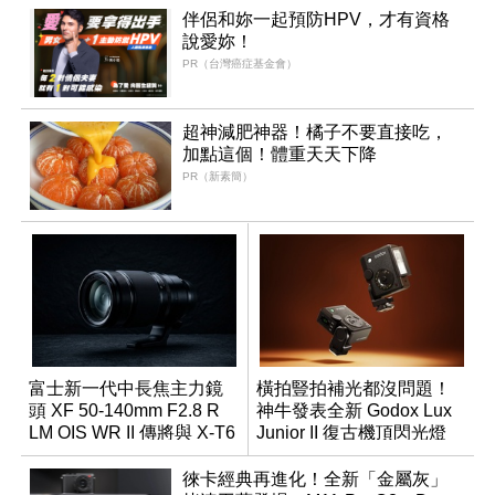
伴侶和妳一起預防HPV，才有資格
說愛妳！
PR（台灣癌症基金會）
超神減肥神器！橘子不要直接吃，
加點這個！體重天天下降
PR（新素簡）
富士新一代中長焦主力鏡
橫拍豎拍補光都沒問題！
頭 XF 50-140mm F2.8 R
神牛發表全新 Godox Lux
LM OIS WR II 傳將與 X-T6
Junior II 復古機頂閃光燈
同步亮相
徠卡經典再進化！全新「金屬灰」