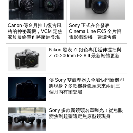
Canon 傳 9 月推出復古風
Sony 正式在台發表
格的神祕新機，VCM 定焦
Cinema Line FX5 全片幅
家族最終章也將壓軸登場
電影攝影機，建議售價
NT$144,980
Nikon 發表 Zf 銀色專用延伸握把與
Z 70-200mm F2.8 II 最新韌體更新
傳 Sony 雙處理器與全域快門新機即
將現身？多款機身鏡頭未來兩到三
個月內有望登場
Sony 多款新鏡頭名單曝光！從魚眼
變焦到超望遠定焦原型鏡現身