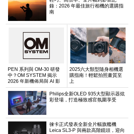
錄：2026 年最佳旅行相機的選購指
南
PEN 系列與 OM-30 研發
2025六大類型隨身相機選
中？OM SYSTEM 揭示
購指南！輕鬆拍照畫質至
2026 年新機佈局與 AI 影
上
像藍圖
Philips全新OLED 935大型顯示器炫
彩登場，打造極致感官氛圍享受
徠卡正式發表全新全片幅旗艦機
Leica SL3-P 與兩款高階鏡頭，迎向