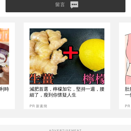
留言
比利時
減肥首選，檸檬加它，堅持一週，腰
肚
細了，瘦到你懷疑人生
一
PR 新素簡
PR
ADVERTISEMENT