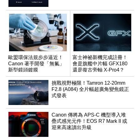
歐盟環保法規步步逼近！
富士神祕新機完成註冊！
Canon 著手開發「無氟」
會是旗艦中片幅 GFX180
新型鏡頭鍍膜
還是復古旁軸 X-Pro4？
挑戰視野極限！Tamron 12-20mm
F2.8 (A084) 全片幅超廣角變焦鏡正
式發表
Canon 傳將為 APS-C 機型導入堆
疊式感光元件！EOS R7 Mark II 或
迎來高速讀出升級