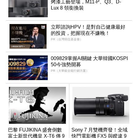
烤漆工藝登場，M11-P、Q3、D-
Lux 8 領銜換裝
立即諮詢HPV！是對自己健康最好
的投資，把握現在不嫌晚！
PR（台灣癌症基金會）
009829掌握AI關鍵 大華韓國KOSPI
50今強勢開募
PR（大華銀全能行銷方案）
巴黎 FUJIKINA 盛會倒數
Sony 7 月雙機齊發！全域
富士新世代機皇 X-T6 傳 9
快門電影機 FX5 與睽違 9