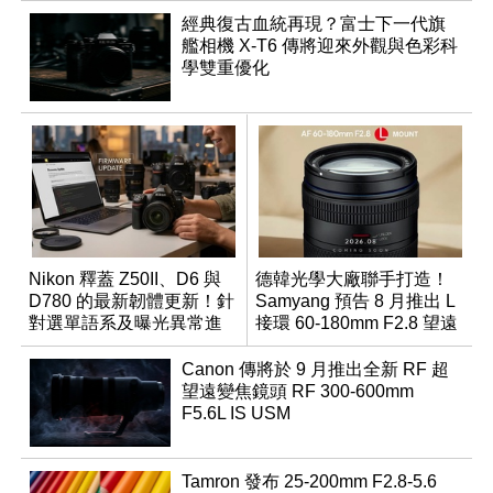
經典復古血統再現？富士下一代旗
艦相機 X-T6 傳將迎來外觀與色彩科
學雙重優化
Nikon 釋蓋 Z50II、D6 與
德韓光學大廠聯手打造！
D780 的最新韌體更新！針
Samyang 預告 8 月推出 L
對選單語系及曝光異常進
接環 60-180mm F2.8 望遠
行修復
變焦鏡
Canon 傳將於 9 月推出全新 RF 超
望遠變焦鏡頭 RF 300-600mm
F5.6L IS USM
Tamron 發布 25-200mm F2.8-5.6