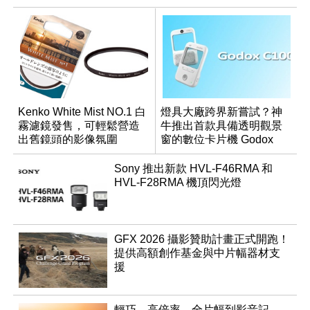
Kenko White Mist NO.1 白
燈具大廠跨界新嘗試？神
霧濾鏡發售，可輕鬆營造
牛推出首款具備透明觀景
出舊鏡頭的影像氛圍
窗的數位卡片機 Godox
C100
Sony 推出新款 HVL-F46RMA 和
HVL-F28RMA 機頂閃光燈
GFX 2026 攝影贊助計畫正式開跑！
提供高額創作基金與中片幅器材支
援
輕巧、高倍率、全片幅到影音記