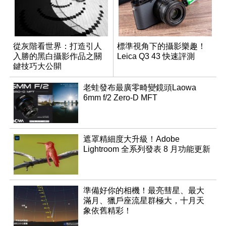
從灰階看世界：打造引人
標準視角下的攝影樂趣！
入勝的黑白攝影作品之關
Leica Q3 43 快速評測
鍵技巧大公開
老蛙發布最廣零畸變鏡頭Laowa
6mm f/2 Zero-D MFT
遮罩精細度大升級！Adobe
Lightroom 全系列發表 8 月功能更新
準備好你的相機！最亮彗星、最大
滿月、獵戶座流星群極大，十月天
象依舊精彩！