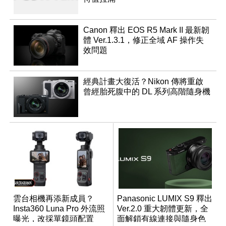
Canon 釋出 EOS R5 Mark II 最新韌
體 Ver.1.3.1，修正全域 AF 操作失
效問題
經典計畫大復活？Nikon 傳將重啟
曾經胎死腹中的 DL 系列高階隨身機
雲台相機再添新成員？
Panasonic LUMIX S9 釋出
Insta360 Luna Pro 外流照
Ver.2.0 重大韌體更新，全
曝光，改採單鏡頭配置
面解鎖有線連接與隨身色