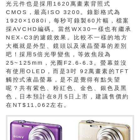
光元件也是採用1620萬畫素背照式
CMOS，最高ISO 3200。錄影格式為
1920×1080i，每秒可錄製60片幅，檔案
採AVCHD編碼。當然WX30一樣也有繼承
NEX-C3的濾鏡效果。比較不一樣的地方
大概就是外型、鏡頭以及液晶螢幕的差別
吧！採用5倍光學變焦，等效焦段為
25~125mm，光圈F2.6-6.3。螢幕並沒
有使用OLED，而是3吋 92萬畫素的TFT
觸控式液晶螢幕，是不是覺得有點失望
呢？共有紫色、粉紅色、金色、銀色及黑
色，日本預計在8月5日上市，建議售價約
在NT$11,062左右。