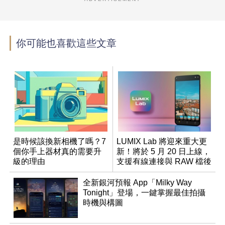
你可能也喜歡這些文章
是時候該換新相機了嗎？7
LUMIX Lab 將迎來重大更
個你手上器材真的需要升
新！將於 5 月 20 日上線，
級的理由
支援有線連接與 RAW 檔後
製
全新銀河預報 App「Milky Way
Tonight」登場，一鍵掌握最佳拍攝
時機與構圖