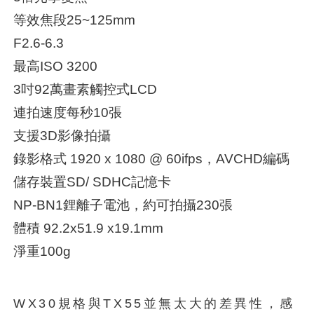
等效焦段25~125mm
F2.6-6.3
最高ISO 3200
3吋92萬畫素觸控式LCD
連拍速度每秒10張
支援3D影像拍攝
錄影格式 1920 x 1080 @ 60ifps，AVCHD編碼
儲存裝置SD/ SDHC記憶卡
NP-BN1鋰離子電池，約可拍攝230張
體積 92.2x51.9 x19.1mm
淨重100g
WX30規格與TX55並無太大的差異性，感