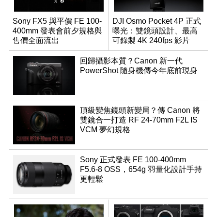
Sony FX5 與平價 FE 100-
DJI Osmo Pocket 4P 正式
400mm 發表會前夕規格與
曝光：雙鏡頭設計、最高
售價全面流出
可錄製 4K 240fps 影片
回歸攝影本質？Canon 新一代
PowerShot 隨身機傳今年底前現身
頂級變焦鏡頭新變局？傳 Canon 將
雙鏡合一打造 RF 24-70mm F2L IS
VCM 夢幻規格
Sony 正式發表 FE 100-400mm
F5.6-8 OSS，654g 羽量化設計手持
更輕鬆