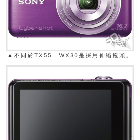
▲不同於TX55，WX30是採用伸縮鏡頭。