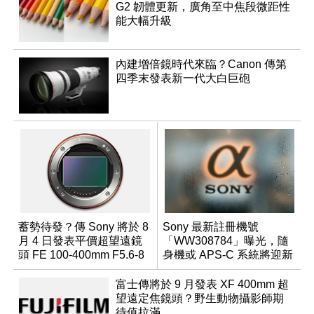
G2 韌體更新，廣角至中焦段微距性
能大幅升級
內建增倍鏡時代來臨？Canon 傳第
四季末發表新一代大白巨砲
蓄勢待發？傳 Sony 將於 8
Sony 最新註冊機號
月 4 日發表平價超望遠鏡
「WW308784」曝光，隨
頭 FE 100-400mm F5.6-8
身機或 APS-C 系統將迎新
成員？
富士傳將於 9 月發表 XF 400mm 超
望遠定焦鏡頭？野生動物攝影師期
待值拉滿