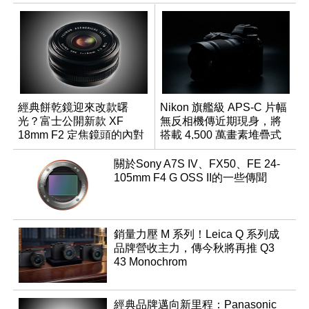
經典餅乾鏡迎來改款曙
Nikon 旗艦級 APS-C 片幅
光？富士公開新款 XF
無反相機傳近期現身，將
18mm F2 定焦鏡頭的內對
搭載 4,500 萬畫素堆疊式
焦專利
感光元件？
關於Sony A7S IV、FX50、FE 24-
105mm F4 G OSS II的一些傳聞
銷量力壓 M 系列！Leica Q 系列成
品牌營收主力，傳今秋將再推 Q3
43 Monochrom
經典品牌邁向新里程：Panasonic