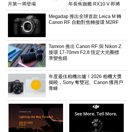
月第一周登場
年長焦旗艦 RX10 V 即將
登場
Megadap 推出全球首款 Leica M 轉
Canon RF 自動對焦轉接環 M2RF
Tamron 推出 Canon RF 與 Nikon Z
接環 17-70mm F2.8 恆定大光圈標
準變焦鏡
年度最佳相機出爐！2026 相機大獎
揭曉，Sony 奪雙冠、Canon 獲用戶
青睞