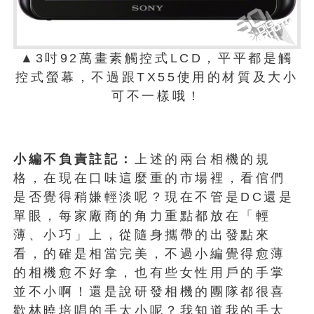
▲3吋92萬畫素觸控式LCD，平平都是觸
控式螢幕，不過跟TX55使用的材質及大小
可不一樣哦！
小編不負責註記：
上述的兩台相機的規
格，在現在口味這麼重的市場裡，看倌們
是否覺得稍嫌輕淡呢？現在不管是DC還是
單眼，每家廠商的角力重點都放在「輕
薄、小巧」上，從隨身攜帶的出發點來
看，的確是相當完美，不過小編覺得愈薄
的相機愈不好拿，也有些女性用戶的手掌
並不小啊！還是說研發相機的團隊都很喜
歡林曉培唱的手太小呢？我知道我的手太