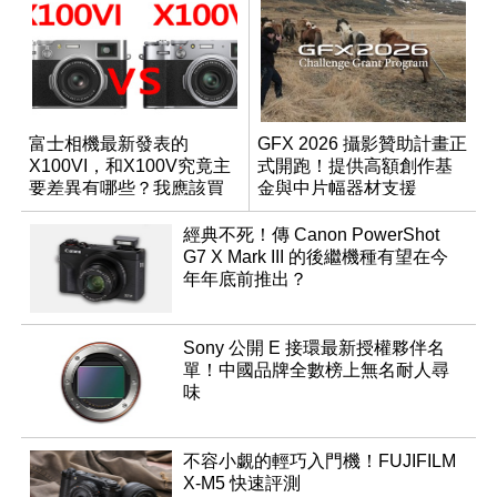
富士相機最新發表的
GFX 2026 攝影贊助計畫正
X100VI，和X100V究竟主
式開跑！提供高額創作基
要差異有哪些？我應該買
金與中片幅器材支援
哪一台？
經典不死！傳 Canon PowerShot
G7 X Mark III 的後繼機種有望在今
年年底前推出？
Sony 公開 E 接環最新授權夥伴名
單！中國品牌全數榜上無名耐人尋
味
不容小覷的輕巧入門機！FUJIFILM
X-M5 快速評測