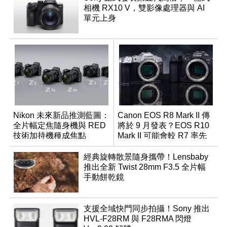
相機 RX10 V，雙影像處理器與 AI
單元上身
Nikon 未來新品推測藍圖：
Canon EOS R8 Mark II 傳
全片幅定焦隨身機與 RED
將於 9 月發表？EOS R10
技術加持機種成焦點
Mark II 可能會較 R7 率先
推出
經典旋轉散景隨身攜帶！Lensbaby
推出全新 Twist 28mm F3.5 全片幅
手動餅乾鏡
支援全域快門同步拍攝！Sony 推出
HVL-F28RM 與 F28RMA 閃燈