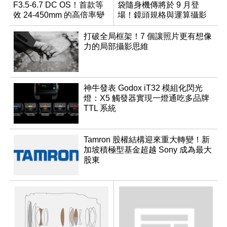
F3.5-6.7 DC OS！首款等
袋隨身機傳將於 9 月登
效 24-450mm 的高倍率變
場！鏡頭規格與運算攝影
焦旅遊鏡頭
升級成為焦點
打破全局框架！7 個讓照片更有想像
力的局部攝影思維
神牛發表 Godox iT32 模組化閃光
燈：X5 觸發器實現一燈通吃多品牌
TTL 系統
Tamron 股權結構迎來重大轉變！新
加坡積極型基金超越 Sony 成為最大
股東