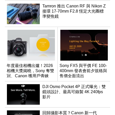
Tamron 推出 Canon RF 與 Nikon Z
接環 17-70mm F2.8 恆定大光圈標
準變焦鏡
年度最佳相機出爐！2026
Sony FX5 與平價 FE 100-
相機大獎揭曉，Sony 奪雙
400mm 發表會前夕規格與
冠、Canon 獲用戶青睞
售價全面流出
DJI Osmo Pocket 4P 正式曝光：雙
鏡頭設計、最高可錄製 4K 240fps
影片
回歸攝影本質？Canon 新一代