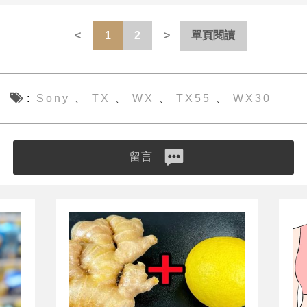
1
2
單頁閱讀
Sony
TX
WX
TX55
WX30
、
、
、
、
留言