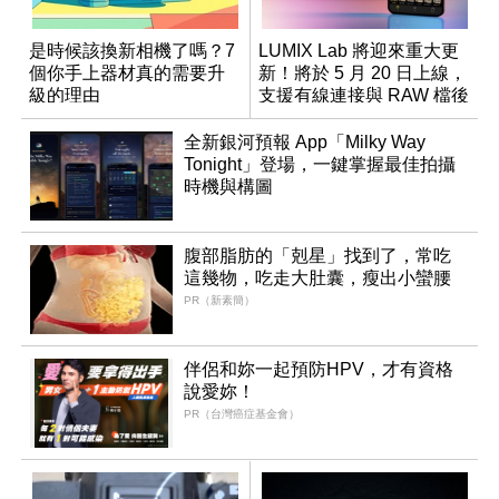
是時候該換新相機了嗎？7
LUMIX Lab 將迎來重大更
個你手上器材真的需要升
新！將於 5 月 20 日上線，
級的理由
支援有線連接與 RAW 檔後
製
全新銀河預報 App「Milky Way
Tonight」登場，一鍵掌握最佳拍攝
時機與構圖
腹部脂肪的「剋星」找到了，常吃
這幾物，吃走大肚囊，瘦出小蠻腰
PR（新素簡）
伴侶和妳一起預防HPV，才有資格
說愛妳！
PR（台灣癌症基金會）