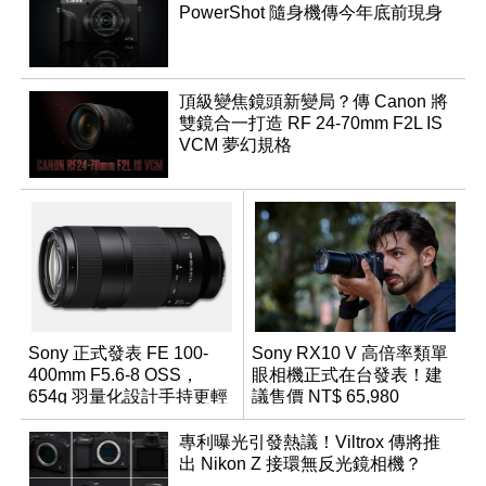
PowerShot 隨身機傳今年底前現身
頂級變焦鏡頭新變局？傳 Canon 將
雙鏡合一打造 RF 24-70mm F2L IS
VCM 夢幻規格
Sony 正式發表 FE 100-
Sony RX10 V 高倍率類單
400mm F5.6-8 OSS，
眼相機正式在台發表！建
654g 羽量化設計手持更輕
議售價 NT$ 65,980
鬆
專利曝光引發熱議！Viltrox 傳將推
出 Nikon Z 接環無反光鏡相機？