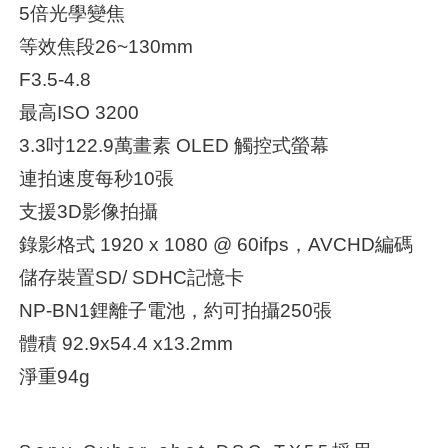
5倍光學變焦
等效焦段26~130mm
F3.5-4.8
最高ISO 3200
3.3吋122.9萬畫素 OLED 觸控式螢幕
連拍速度每秒10張
支援3D影像拍攝
錄影格式 1920 x 1080 @ 60ifps，AVCHD編碼
儲存裝置SD/ SDHC記憶卡
NP-BN1鋰離子電池，約可拍攝250張
體積 92.9x54.4 x13.2mm
淨重94g