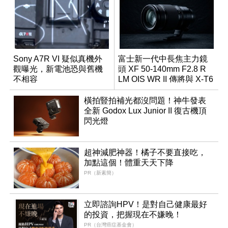
Sony A7R VI 疑似真機外
富士新一代中長焦主力鏡
觀曝光，新電池恐與舊機
頭 XF 50-140mm F2.8 R
不相容
LM OIS WR II 傳將與 X-T6
同步亮相
橫拍豎拍補光都沒問題！神牛發表
全新 Godox Lux Junior II 復古機頂
閃光燈
超神減肥神器！橘子不要直接吃，
加點這個！體重天天下降
PR（新素簡）
立即諮詢HPV！是對自己健康最好
的投資，把握現在不嫌晚！
PR（台灣癌症基金會）