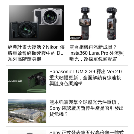
經典計畫大復活？Nikon 傳
雲台相機再添新成員？
將重啟曾經胎死腹中的 DL
Insta360 Luna Pro 外流照
系列高階隨身機
曝光，改採單鏡頭配置
Panasonic LUMIX S9 釋出 Ver.2.0
重大韌體更新，全面解鎖有線連接
與隨身色調編輯
熊本強震襲擊全球感光元件重鎮，
Sony 確認廠房暫停生產是否引發出
貨危機？
Sony 正式發表第五代高倍率一體式