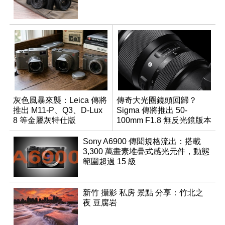
灰色風暴來襲：Leica 傳將
傳奇大光圈鏡頭回歸？
推出 M11-P、Q3、D-Lux
Sigma 傳將推出 50-
8 等金屬灰特仕版
100mm F1.8 無反光鏡版本
Sony A6900 傳聞規格流出：搭載
3,300 萬畫素堆疊式感光元件，動態
範圍超過 15 級
新竹 攝影 私房 景點 分享：竹北之
夜 豆腐岩