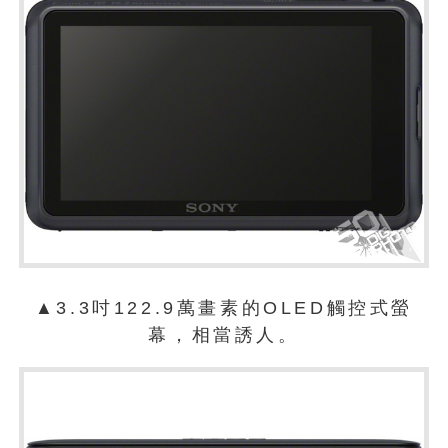
▲3.3吋122.9萬畫素的OLED觸控式螢
幕，相當誘人。