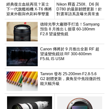
經典復古血統再現？富士
Nikon 釋蓋 Z50II、D6 與
下一代旗艦相機 X-T6 傳將
D780 的最新韌體更新！針
迎來外觀與色彩科學雙重
對選單語系及曝光異常進
優化
行修復
德韓光學大廠聯手打造！Samyang
預告 8 月推出 L 接環 60-180mm
F2.8 望遠變焦鏡
Canon 傳將於 9 月推出全新 RF 超
望遠變焦鏡頭 RF 300-600mm
F5.6L IS USM
Tamron 發布 25-200mm F2.8-5.6
G2 韌體更新，廣角至中焦段微距性
能大幅升級