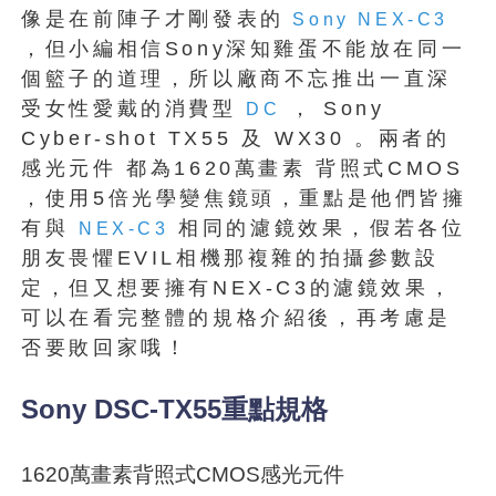
像是在前陣子才剛發表的
Sony NEX-C3
，但小編相信Sony深知雞蛋不能放在同一
個籃子的道理，所以廠商不忘推出一直深
受女性愛戴的消費型
， Sony
DC
Cyber-shot TX55 及 WX30 。兩者的
感光元件 都為1620萬畫素 背照式CMOS
，使用5倍光學變焦鏡頭，重點是他們皆擁
有與
相同的濾鏡效果，假若各位
NEX-C3
朋友畏懼EVIL相機那複雜的拍攝參數設
定，但又想要擁有NEX-C3的濾鏡效果，
可以在看完整體的規格介紹後，再考慮是
否要敗回家哦！
Sony DSC-TX55重點規格
1620萬畫素背照式CMOS感光元件