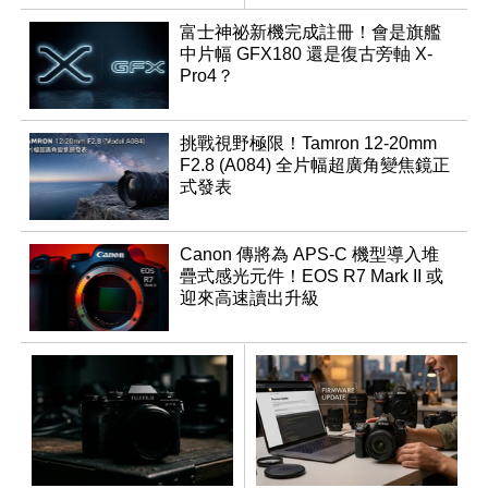
同步登台
富士神祕新機完成註冊！會是旗艦
中片幅 GFX180 還是復古旁軸 X-
Pro4？
挑戰視野極限！Tamron 12-20mm
F2.8 (A084) 全片幅超廣角變焦鏡正
式發表
Canon 傳將為 APS-C 機型導入堆
疊式感光元件！EOS R7 Mark II 或
迎來高速讀出升級