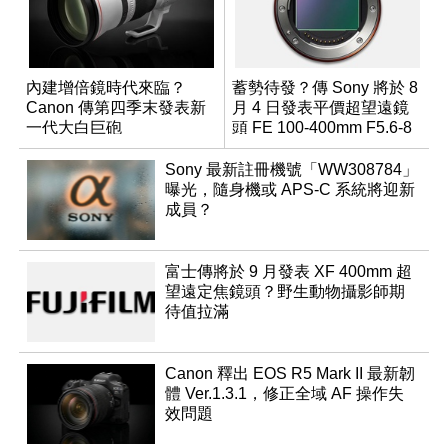
內建增倍鏡時代來臨？
蓄勢待發？傳 Sony 將於 8
Canon 傳第四季末發表新
月 4 日發表平價超望遠鏡
一代大白巨砲
頭 FE 100-400mm F5.6-8
Sony 最新註冊機號「WW308784」
曝光，隨身機或 APS-C 系統將迎新
成員？
富士傳將於 9 月發表 XF 400mm 超
望遠定焦鏡頭？野生動物攝影師期
待值拉滿
Canon 釋出 EOS R5 Mark II 最新韌
體 Ver.1.3.1，修正全域 AF 操作失
效問題