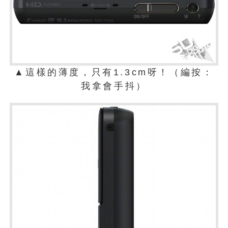
▲這樣的薄度，只有1.3cm呀！（編按：
我拿會手抖）