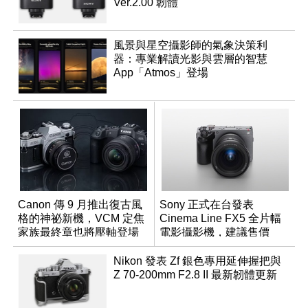
Ver.2.00 韌體
風景與星空攝影師的氣象決策利
器：專業解讀光影與雲層的智慧
App「Atmos」登場
Canon 傳 9 月推出復古風
Sony 正式在台發表
格的神祕新機，VCM 定焦
Cinema Line FX5 全片幅
家族最終章也將壓軸登場
電影攝影機，建議售價
NT$144,980
Nikon 發表 Zf 銀色專用延伸握把與
Z 70-200mm F2.8 II 最新韌體更新