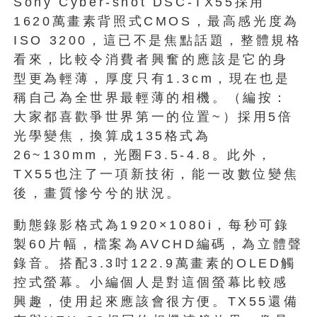
Sony Cyber-shot DSC-TX55採用
1620萬畫素背照式CMOS，最高感光度為
ISO 3200，這已不是焦點話題，整體規格
看來，比較令消費者興奮的應該是它的身
型更為輕薄，厚度只有1.3cm，現在也是
稱自己為全世界最輕薄的相機。（編按：
大家都喜歡爭世界第一的位置~）採用5倍
光學變焦，換算成135格式為
26~130mm，光圈F3.5-4.8。此外，
TX55也注了一項新技術，能一改數位變焦
後，畫質慘兮兮的狀況。
動態錄影格式為1920×1080i，每秒可錄
製60片幅，檔案為AVCHD編碼，為立體聲
錄音。搭配3.3吋122.9萬畫素的OLED觸
控式螢幕。小編個人是對這個螢幕比較感
興趣，使用起來應該會很方便。TX55還備