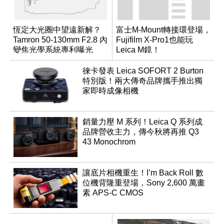
恆定大光圈中望遠新解？
富士M-Mount轉接環登場，
Tamron 50-130mm F2.8 內
Fujifilm X-Pro1也能玩
變焦光學系統專利曝光
Leica M鏡！
徠卡發表 Leica SOFORT 2 Burton
特別版！兩大傳奇品牌攜手推出獨
家即時成像相機
銷量力壓 M 系列！Leica Q 系列成
品牌營收主力，傳今秋將再推 Q3
43 Monochrom
讓底片相機重生！I’m Back Roll 數
位機背隆重登場，Sony 2,600 萬畫
素 APS-C CMOS