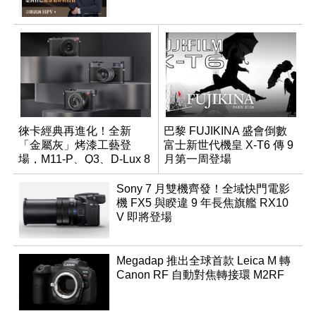
徠卡經典再進化！全新
巴黎 FUJIKINA 盛會倒數
「金屬灰」烤漆工藝登
富士新世代機皇 X-T6 傳 9
場，M11-P、Q3、D-Lux 8
月第一周登場
領銜換裝
Sony 7 月雙機齊發！全域快門電影
機 FX5 與睽違 9 年長焦旗艦 RX10
V 即將登場
Megadap 推出全球首款 Leica M 轉
Canon RF 自動對焦轉接環 M2RF