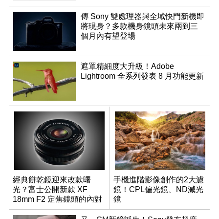
傳 Sony 雙處理器與全域快門新機即
將現身？多款機身鏡頭未來兩到三
個月內有望登場
遮罩精細度大升級！Adobe
Lightroom 全系列發表 8 月功能更新
經典餅乾鏡迎來改款曙
手機進階影像創作的2大濾
光？富士公開新款 XF
鏡！CPL偏光鏡、ND減光
18mm F2 定焦鏡頭的內對
鏡
焦專利