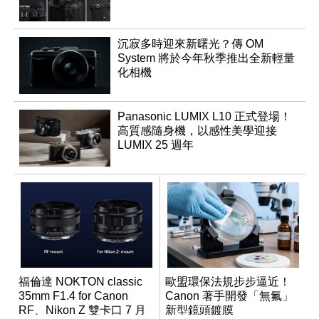
沉寂多時迎來新曙光？傳 OM
System 將於今年秋季推出全新輕量
化相機
Panasonic LUMIX L10 正式登場！
高質感隨身機，以感性美學迎接
LUMIX 25 週年
福倫達 NOKTON classic
歐盟環保法規步步逼近！
35mm F1.4 for Canon
Canon 著手開發「無氟」
RF、Nikon Z 雙卡口 7 月
新型鏡頭鍍膜