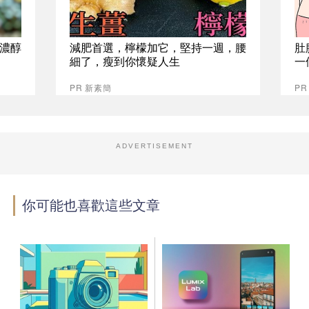
%濃醇
減肥首選，檸檬加它，堅持一週，腰
肚
細了，瘦到你懷疑人生
一
PR 新素簡
PR
ADVERTISEMENT
你可能也喜歡這些文章